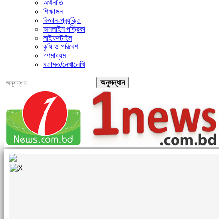
অর্থনীতি
শিক্ষাঙ্গন
বিজ্ঞান-প্রযুক্তি
অনলাইন পত্রিকা
লাইফস্টাইল
কৃষি ও পরিবেশ
গণমাধ্যম
মতামত/লেখালেখি