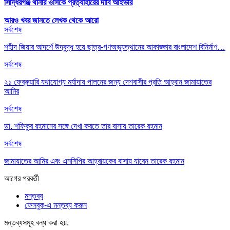
সিদ্ধিরগঞ্জ থানার ওসিকে প্রত্যাহারের দাবি আইভীর
আরও খবর জানতে
লেখক থেকে আরো
সর্বশেষ
শহীদ জিয়ার আদর্শে উদ্বুদ্ধ হয়ে ছাত্র-গণঅভ্যুত্থানের আকাঙ্ক্ষার বাংলাদেশ বিনির্মাণ…
সর্বশেষ
২১ ফেব্রুয়ারি যথাযোগ্য মর্যাদায় পালনের জন্য দেশবাসীর প্রতি আহ্বান জামায়াতের
আমির
সর্বশেষ
ডা. শফিকুর রহমানের সঙ্গে দেখা করতে তার বাসায় তারেক রহমান
সর্বশেষ
জামায়াতের আমির এবং এনসিপির আহ্বায়কের বাসায় যাবেন তারেক রহমান
আগের
পরবর্তী
মন্তব্য
ফেসবুক-এ মন্তব্য করুন
মন্তব্যসমূহ বন্ধ করা হয়.