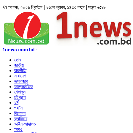
৭ই আগস্ট, ২০২৬ খ্রিস্টাব্দ | ২৩শে শ্রাবণ, ১৪৩৩ বঙ্গাব্দ | সন্ধ্যা ৬:২৮
1news.com.bd -
হোম
জাতীয়
রাজনীতি
সারাদেশ
কক্সবাজার
আন্তর্জাতিক
খেলাধুলা
চট্টগ্রাম
ধর্ম
পর্যটন
বিনোদন
ক্যারিয়ার
আইন-আদালত
আরও