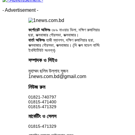
- Advertisement -
কর্পোরেট অফিসঃ
৩৮৯ নাওয়ার ভিলা, দক্ষিণ রুমালিয়ার
ছরা, কক্সবাজার পৌরসভা, কক্সবাজার।
বার্তা অফিসঃ
হাজী ম্যানশন, দক্ষিণ রুমালিয়ার ছরা,
কক্সবাজার পৌরসভা, কক্সবাজার। (দি কক্স মডেল নার্সিং
ইনস্টিটিউট সংলগ্ন)
সম্পাদক ও সিইও
মুহাম্মদ ছলিম উল্লাহ সুজন
1news.com.bd@gmail.com
নিউজ রুম
01821-740797
01815-471400
01815-471329
মার্কেটিং ও সেলস
01815-471329