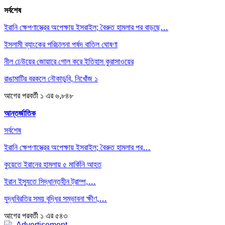
সর্বশেষ
ইরানি ক্ষেপণাস্ত্রের অপেক্ষায় ইসরাইল; বৈরুত হামলার পর বাড়ছে…
ইসলামী ব্যাংকের পরিচালনা পর্ষদ বাতিল ঘোষণা
নীল ঢেউয়ের জোয়ারে গোল করে ইতিহাস কুরাসাওয়ের
রাঙামাটির বরকলে নৌকাডুবি, নিখোঁজ ১
আগের
পরবর্তী
১ এর ৬,৮৪৮
আন্তর্জাতিক
সর্বশেষ
ইরানি ক্ষেপণাস্ত্রের অপেক্ষায় ইসরাইল; বৈরুত হামলার পর…
কুয়েতে ইরানের হামলায় ৫ মার্কিনি আহত
ইরান ইস্যুতে সিদ্ধান্তহীন ট্রাম্প,…
যুদ্ধবিরতির সময় বৃদ্ধির সম্ভাবনা ক্ষীণ,…
আগের
পরবর্তী
১ এর ৫৪৩