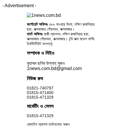
- Advertisement -
কর্পোরেট অফিসঃ
৩৮৯ নাওয়ার ভিলা, দক্ষিণ রুমালিয়ার
ছরা, কক্সবাজার পৌরসভা, কক্সবাজার।
বার্তা অফিসঃ
হাজী ম্যানশন, দক্ষিণ রুমালিয়ার ছরা,
কক্সবাজার পৌরসভা, কক্সবাজার। (দি কক্স মডেল নার্সিং
ইনস্টিটিউট সংলগ্ন)
সম্পাদক ও সিইও
মুহাম্মদ ছলিম উল্লাহ সুজন
1news.com.bd@gmail.com
নিউজ রুম
01821-740797
01815-471400
01815-471329
মার্কেটিং ও সেলস
01815-471329
মোবাইল অ্যাপস ডাউনলোড করুন