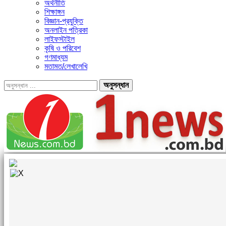
অর্থনীতি
শিক্ষাঙ্গন
বিজ্ঞান-প্রযুক্তি
অনলাইন পত্রিকা
লাইফস্টাইল
কৃষি ও পরিবেশ
গণমাধ্যম
মতামত/লেখালেখি