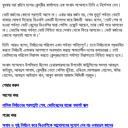
বুধবার নয়া পল্টনে দলের কেন্দ্রীয় কার্যালয়ে এক সংবাদ সম্মেলনে তিনি এ নির্দেশনা দেন।
ভোট বর্জনের কোনো প্রশ্নই আসে না। এবার আর বর্জন নয়, শেষ মুহূর্ত পর্যন্ত ভোটে
থাকার ঘোষণা দিয়েছে বিএনপি এমনটি উল্লেখ করে রিজভী আরও বলেন, ‘ভোট শেষ না
হওয়া পর্যন্ত ভোট কেন্দ্রে বিএনপির যারা পোলিং এজেন্ট আছেন, তারা কেউ সরে আসবেন
না। ভোটের সময় পর্যন্ত ভোট নিশ্চিত করে সেখান থেকে ফিরে আসবেন। ভোট বর্জনের
কোনো প্রশ্নই আসে না।’
তিনি আরও বলেন, নির্বাচনের পরিবেশ এখন পর্যন্ত শান্তিপূর্ণ। তবে নির্বাচনকে প্রভাবিত
করতে নির্বাচনী এলাকার আশপাশে অবস্থান করছে ক্ষমতাসীন দলের ক্যাডাররা। তাই
ভোটদানের পরিবেশ নিরাপদ করতে কেন্দ্রগুলোতে পর্যাপ্ত নিরাপত্তা নিশ্চিত করতে হবে।
সংবাদ সম্মেলনে উপস্থিত ছিলেন চেয়ারপারসনের উপদেষ্টা কাউন্সিলের সদস্য আবদুল
কাইয়ুম, আবদুস সালাম, কেন্দ্রীয় নেতা সেলিম ভুঁইয়া, এবিএম মোশাররফ হোসেন, মনির
হোসেন, আবদুল আউয়াল খান, আবুল কালাম আজাদ সিদ্দিকী প্রমুখ।
শেয়ার করুন
আগের খবর
নাসিক নির্বাচনের প্রস্তুতি শেষ, ভোটকেন্দ্রে যাচ্ছে ব্যালট বাক্স
পরের খবর
অবাধ ও সুষ্ঠু নির্বাচন করে বিএনপিকে আন্দোলনের সুযোগ দেব নাঃ ওবায়দুল কাদের