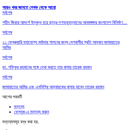
আরও খবর জানতে
লেখক থেকে আরো
সর্বশেষ
শহীদ জিয়ার আদর্শে উদ্বুদ্ধ হয়ে ছাত্র-গণঅভ্যুত্থানের আকাঙ্ক্ষার বাংলাদেশ বিনির্মাণ…
সর্বশেষ
২১ ফেব্রুয়ারি যথাযোগ্য মর্যাদায় পালনের জন্য দেশবাসীর প্রতি আহ্বান জামায়াতের
আমির
সর্বশেষ
ডা. শফিকুর রহমানের সঙ্গে দেখা করতে তার বাসায় তারেক রহমান
সর্বশেষ
জামায়াতের আমির এবং এনসিপির আহ্বায়কের বাসায় যাবেন তারেক রহমান
আগের
পরবর্তী
মন্তব্য
ফেসবুক-এ মন্তব্য করুন
মন্তব্যসমূহ বন্ধ করা হয়.