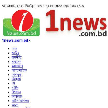
৭ই আগস্ট, ২০২৬ খ্রিস্টাব্দ | ২৩শে শ্রাবণ, ১৪৩৩ বঙ্গাব্দ | রাত ২:৪৩
1news.com.bd -
হোম
জাতীয়
রাজনীতি
সারাদেশ
কক্সবাজার
আন্তর্জাতিক
খেলাধুলা
চট্টগ্রাম
ধর্ম
পর্যটন
বিনোদন
ক্যারিয়ার
আইন-আদালত
আরও