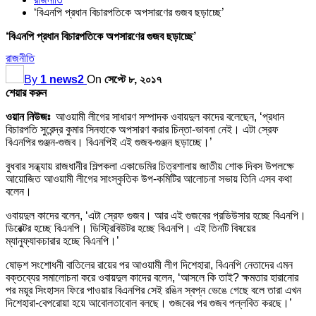
‘বিএনপি প্রধান বিচারপতিকে অপসারণের গুজব ছড়াচ্ছে’
‘বিএনপি প্রধান বিচারপতিকে অপসারণের গুজব ছড়াচ্ছে’
রাজনীতি
By
1 news2
On
সেপ্টে ৮, ২০১৭
শেয়ার করুন
ওয়ান নিউজঃ
আওয়ামী লীগের সাধারণ সম্পাদক ওবায়দুল কাদের বলেছেন, ‘প্রধান
বিচারপতি সুরেন্দ্র কুমার সিনহাকে অপসারণ করার চিন্তা-ভাবনা নেই। এটা স্রেফ
বিএনপির গুঞ্জন-গুজব। বিএনপিই এই গুজব-গুঞ্জন ছড়াচ্ছে।’
বুধবার সন্ধ্যায় রাজধানীর শিল্পকলা একাডেমির চিত্রশালায় জাতীয় শোক দিবস উপলক্ষে
আয়োজিত আওয়ামী লীগের সাংস্কৃতিক উপ-কমিটির আলোচনা সভায় তিনি এসব কথা
বলেন।
ওবায়দুল কাদের বলেন, ‘এটা স্রেফ গুজব। আর এই গুজবের প্রডিউসার হচ্ছে বিএনপি।
ডিরেক্টর হচ্ছে বিএনপি। ডিস্ট্রিবিউটর হচ্ছে বিএনপি। এই তিনটি বিষয়ের
ম্যানুফ্যাকচারার হচ্ছে বিএনপি।’
ষোড়শ সংশোধনী বাতিলের রায়ের পর আওয়ামী লীগ দিশেহারা, বিএনপি নেতাদের এমন
বক্তব্যের সমালোচনা করে ওবায়দুল কাদের বলেন, ‘আসলে কি তাই? ক্ষমতার হারানোর
পর ময়ূর সিংহাসন ফিরে পাওয়ার বিএনপির সেই রঙিন স্বপ্ন ভেঙে গেছে বলে তারা এখন
দিশেহারা-বেপরোয়া হয়ে আবোলতাবোল বলছে। গুজবের পর গুজব পল্লবিত করছে।’