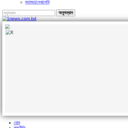
মতামত/লেখালেখি
হোম
রাজনীতি