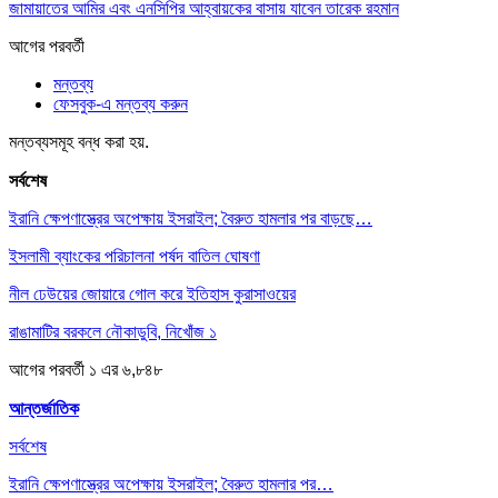
জামায়াতের আমির এবং এনসিপির আহ্বায়কের বাসায় যাবেন তারেক রহমান
আগের
পরবর্তী
মন্তব্য
ফেসবুক-এ মন্তব্য করুন
মন্তব্যসমূহ বন্ধ করা হয়.
সর্বশেষ
ইরানি ক্ষেপণাস্ত্রের অপেক্ষায় ইসরাইল; বৈরুত হামলার পর বাড়ছে…
ইসলামী ব্যাংকের পরিচালনা পর্ষদ বাতিল ঘোষণা
নীল ঢেউয়ের জোয়ারে গোল করে ইতিহাস কুরাসাওয়ের
রাঙামাটির বরকলে নৌকাডুবি, নিখোঁজ ১
আগের
পরবর্তী
১ এর ৬,৮৪৮
আন্তর্জাতিক
সর্বশেষ
ইরানি ক্ষেপণাস্ত্রের অপেক্ষায় ইসরাইল; বৈরুত হামলার পর…