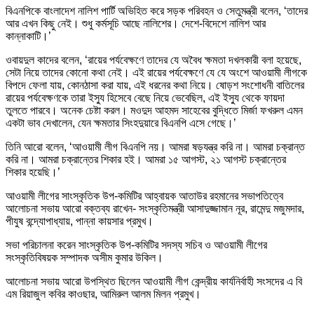
বিএনপিকে বাংলাদেশ নালিশ পার্টি অভিহিত করে সড়ক পরিবহন ও সেতুমন্ত্রী বলেন, ‘তাদের
আর এখন কিছু নেই। শুধু কর্মসূচি আছে নালিশের। দেশে-বিদেশে নালিশ আর
কান্নাকাটি।’
ওবায়দুল কাদের বলেন, ‘রায়ের পর্যবেক্ষণে তাদের যে অবৈধ ক্ষমতা দখলকারী বলা হয়েছে,
সেটা নিয়ে তাদের কোনো কথা নেই। এই রায়ের পর্যবেক্ষণে যে যে অংশে আওয়ামী লীগকে
বিপদে ফেলা যায়, কোনঠাসা করা যায়, এই ধরনের কথা নিয়ে। ষোড়শ সংশোধনী বাতিলের
রায়ের পর্যবেক্ষণকে তারা ইস্যু হিসেবে বেছে নিয়ে ভেবেছিল, এই ইস্যু থেকে ফায়দা
তুলতে পারবে। অনেক চেষ্টা করল। মওদুদ আহমদ সাহেবের বুদ্ধিতে মির্জা ফখরুল এমন
একটা ভাব দেখালেন, যেন ক্ষমতার সিংহদুয়ারে বিএনপি এসে গেছে।’
তিনি আরো বলেন, ‘আওয়ামী লীগ বিএনপি নয়। আমরা ষড়যন্ত্র করি না। আমরা চক্রান্ত
করি না। আমরা চক্রান্তের শিকার হই। আমরা ১৫ আগস্ট, ২১ আগস্ট চক্রান্তের
শিকার হয়েছি।’
আওয়ামী লীগের সাংস্কৃতিক উপ-কমিটির আহ্বায়ক আতাউর রহমানের সভাপতিত্বে
আলোচনা সভায় আরো বক্তব্য রাখেন- সংস্কৃতিমন্ত্রী আসাদুজ্জামান নূর, রামেন্দু মজুমদার,
পীযুষ বন্দ্যোপাধ্যায়, পান্না কায়সার প্রমুখ।
সভা পরিচালনা করেন সাংস্কৃতিক উপ-কমিটির সদস্য সচিব ও আওয়ামী লীগের
সংস্কৃতিবিষয়ক সম্পাদক অসীম কুমার উকিল।
আলোচনা সভায় আরো উপস্থিত ছিলেন আওয়ামী লীগ কেন্দ্রীয় কার্যনির্বাহী সংসদের এ বি
এম রিয়াজুল কবির কাওছার, আমিরুল আলম মিলন প্রমুখ।