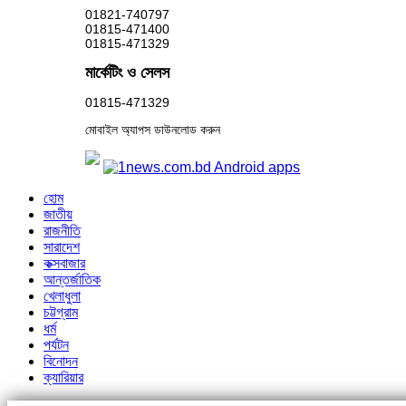
01821-740797
01815-471400
01815-471329
মার্কেটিং ও সেলস
01815-471329
মোবাইল অ্যাপস ডাউনলোড করুন
হোম
জাতীয়
রাজনীতি
সারাদেশ
কক্সবাজার
আন্তর্জাতিক
খেলাধুলা
চট্টগ্রাম
ধর্ম
পর্যটন
বিনোদন
ক্যারিয়ার