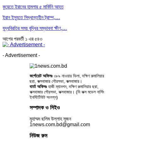
কুয়েতে ইরানের হামলায় ৫ মার্কিনি আহত
ইরান ইস্যুতে সিদ্ধান্তহীন ট্রাম্প,…
যুদ্ধবিরতির সময় বৃদ্ধির সম্ভাবনা ক্ষীণ,…
আগের
পরবর্তী
১ এর ৫৪৩
- Advertisement -
কর্পোরেট অফিসঃ
৩৮৯ নাওয়ার ভিলা, দক্ষিণ রুমালিয়ার
ছরা, কক্সবাজার পৌরসভা, কক্সবাজার।
বার্তা অফিসঃ
হাজী ম্যানশন, দক্ষিণ রুমালিয়ার ছরা,
কক্সবাজার পৌরসভা, কক্সবাজার। (দি কক্স মডেল নার্সিং
ইনস্টিটিউট সংলগ্ন)
সম্পাদক ও সিইও
মুহাম্মদ ছলিম উল্লাহ সুজন
1news.com.bd@gmail.com
নিউজ রুম