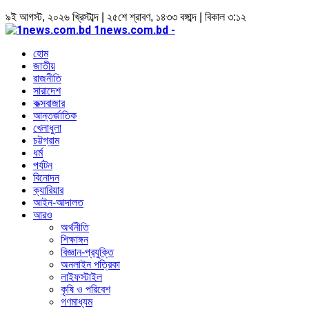
৯ই আগস্ট, ২০২৬ খ্রিস্টাব্দ | ২৫শে শ্রাবণ, ১৪৩৩ বঙ্গাব্দ | বিকাল ৩:১২
1news.com.bd -
হোম
জাতীয়
রাজনীতি
সারাদেশ
কক্সবাজার
আন্তর্জাতিক
খেলাধুলা
চট্টগ্রাম
ধর্ম
পর্যটন
বিনোদন
ক্যারিয়ার
আইন-আদালত
আরও
অর্থনীতি
শিক্ষাঙ্গন
বিজ্ঞান-প্রযুক্তি
অনলাইন পত্রিকা
লাইফস্টাইল
কৃষি ও পরিবেশ
গণমাধ্যম