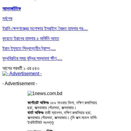
আন্তর্জাতিক
সর্বশেষ
ইরানি ক্ষেপণাস্ত্রের অপেক্ষায় ইসরাইল; বৈরুত হামলার পর…
কুয়েতে ইরানের হামলায় ৫ মার্কিনি আহত
ইরান ইস্যুতে সিদ্ধান্তহীন ট্রাম্প,…
যুদ্ধবিরতির সময় বৃদ্ধির সম্ভাবনা ক্ষীণ,…
আগের
পরবর্তী
১ এর ৫৪৩
- Advertisement -
কর্পোরেট অফিসঃ
৩৮৯ নাওয়ার ভিলা, দক্ষিণ রুমালিয়ার
ছরা, কক্সবাজার পৌরসভা, কক্সবাজার।
বার্তা অফিসঃ
হাজী ম্যানশন, দক্ষিণ রুমালিয়ার ছরা,
কক্সবাজার পৌরসভা, কক্সবাজার। (দি কক্স মডেল নার্সিং
ইনস্টিটিউট সংলগ্ন)