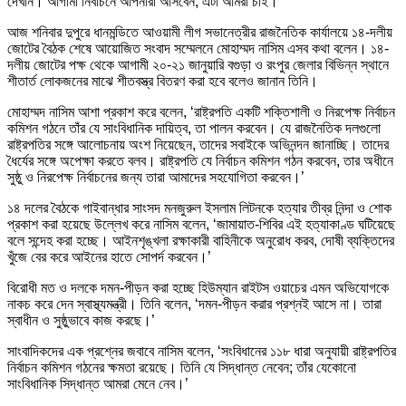
দেখান। আগামী নির্বাচনে আপনারা আসবেন, এটা আমরা চাই।’
আজ শনিবার দুপুরে ধানমন্ডিতে আওয়ামী লীগ সভানেত্রীর রাজনৈতিক কার্যালয়ে ১৪-দলীয়
জোটের বৈঠক শেষে আয়োজিত সংবাদ সম্মেলনে মোহাম্মদ নাসিম এসব কথা বলেন। ১৪-
দলীয় জোটের পক্ষ থেকে আগামী ২০-২১ জানুয়ারি বগুড়া ও রংপুর জেলার বিভিন্ন স্থানে
শীতার্ত লোকজনের মাঝে শীতবস্ত্র বিতরণ করা হবে বলেও জানান তিনি।
মোহাম্মদ নাসিম আশা প্রকাশ করে বলেন, ‘রাষ্ট্রপতি একটি শক্তিশালী ও নিরপেক্ষ নির্বাচন
কমিশন গঠনে তাঁর যে সাংবিধানিক দায়িত্ব, তা পালন করবেন। যে রাজনৈতিক দলগুলো
রাষ্ট্রপতির সঙ্গে আলোচনায় অংশ নিয়েছেন, তাদের সবাইকে অভিনন্দন জানাচ্ছি। তাদের
ধৈর্যের সঙ্গে অপেক্ষা করতে বলব। রাষ্ট্রপতি যে নির্বাচন কমিশন গঠন করবেন, তার অধীনে
সুষ্ঠু ও নিরপেক্ষ নির্বাচনের জন্য তারা আমাদের সহযোগিতা করবেন।’
১৪ দলের বৈঠকে গাইবান্ধার সাংসদ মনজুরুল ইসলাম লিটনকে হত্যার তীব্র নিন্দা ও শোক
প্রকাশ করা হয়েছে উল্লেখ করে নাসিম বলেন, ‘জামায়াত-শিবির এই হত্যাকাণ্ড ঘটিয়েছে
বলে সন্দেহ করা হচ্ছে। আইনশৃঙ্খলা রক্ষাকারী বাহিনীকে অনুরোধ করব, দোষী ব্যক্তিদের
খুঁজে বের করে আইনের হাতে সোপর্দ করবেন।’
বিরোধী মত ও দলকে দমন-পীড়ন করা হচ্ছে হিউম্যান রাইটস ওয়াচের এমন অভিযোগকে
নাকচ করে দেন স্বাস্থ্যমন্ত্রী। তিনি বলেন, ‘দমন-পীড়ন করার প্রশ্নই আসে না। তারা
স্বাধীন ও সুষ্ঠুভাবে কাজ করছে।’
সাংবাদিকদের এক প্রশ্নের জবাবে নাসিম বলেন, ‘সংবিধানের ১১৮ ধারা অনুযায়ী রাষ্ট্রপতির
নির্বাচন কমিশন গঠনের ক্ষমতা রয়েছে। তিনি যে সিদ্ধান্ত নেবেন; তাঁর যেকোনো
সাংবিধানিক সিদ্ধান্ত আমরা মেনে নেব।’