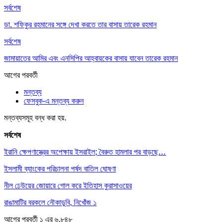
সর্বশেষ
ডা. শফিকুর রহমানের সঙ্গে দেখা করতে তার বাসায় তারেক রহমান
সর্বশেষ
জামায়াতের আমির এবং এনসিপির আহ্বায়কের বাসায় যাবেন তারেক রহমান
আগের
পরবর্তী
মন্তব্য
ফেসবুক-এ মন্তব্য করুন
মন্তব্যসমূহ বন্ধ করা হয়.
সর্বশেষ
ইরানি ক্ষেপণাস্ত্রের অপেক্ষায় ইসরাইল; বৈরুত হামলার পর বাড়ছে…
ইসলামী ব্যাংকের পরিচালনা পর্ষদ বাতিল ঘোষণা
নীল ঢেউয়ের জোয়ারে গোল করে ইতিহাস কুরাসাওয়ের
রাঙামাটির বরকলে নৌকাডুবি, নিখোঁজ ১
আগের
পরবর্তী
১ এর ৬,৮৪৮