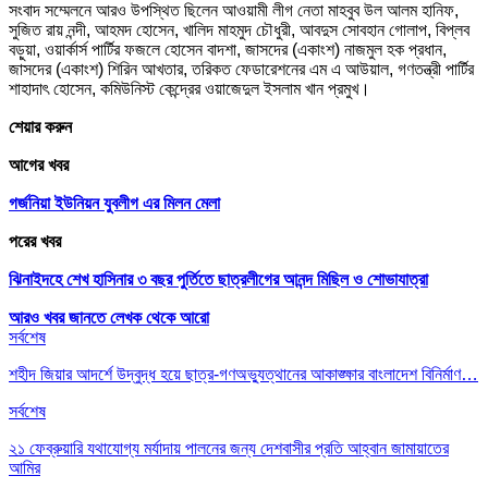
সংবাদ সম্মেলনে আরও উপস্থিত ছিলেন আওয়ামী লীগ নেতা মাহবুব উল আলম হানিফ,
সুজিত রায় নন্দী, আহমদ হোসেন, খালিদ মাহমুদ চৌধুরী, আবদুস সোবহান গোলাপ, বিপ্লব
বড়ুয়া, ওয়ার্কার্স পার্টির ফজলে হোসেন বাদশা, জাসদের (একাংশ) নাজমুল হক প্রধান,
জাসদের (একাংশ) শিরিন আখতার, তরিকত ফেডারেশনের এম এ আউয়াল, গণতন্ত্রী পার্টির
শাহাদাৎ হোসেন, কমিউনিস্ট কেন্দ্রের ওয়াজেদুল ইসলাম খান প্রমুখ।
শেয়ার করুন
আগের খবর
গর্জনিয়া ইউনিয়ন যুবলীগ এর মিলন মেলা
পরের খবর
ঝিনাইদহে শেখ হাসিনার ৩ বছর পুর্তিতে ছাত্রলীগের আনন্দ মিছিল ও শোভাযাত্রা
আরও খবর জানতে
লেখক থেকে আরো
সর্বশেষ
শহীদ জিয়ার আদর্শে উদ্বুদ্ধ হয়ে ছাত্র-গণঅভ্যুত্থানের আকাঙ্ক্ষার বাংলাদেশ বিনির্মাণ…
সর্বশেষ
২১ ফেব্রুয়ারি যথাযোগ্য মর্যাদায় পালনের জন্য দেশবাসীর প্রতি আহ্বান জামায়াতের
আমির