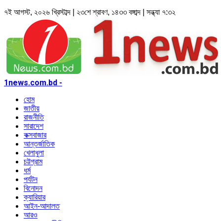
৭ই আগস্ট, ২০২৬ খ্রিস্টাব্দ | ২৩শে শ্রাবণ, ১৪৩৩ বঙ্গাব্দ | সন্ধ্যা ৭:৩২
1news.com.bd -
হোম
জাতীয়
রাজনীতি
সারাদেশ
কক্সবাজার
আন্তর্জাতিক
খেলাধুলা
চট্টগ্রাম
ধর্ম
পর্যটন
বিনোদন
ক্যারিয়ার
আইন-আদালত
আরও