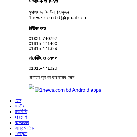
সম্পাদক ও সিইও
মুহাম্মদ ছলিম উল্লাহ সুজন
1news.com.bd@gmail.com
নিউজ রুম
01821-740797
01815-471400
01815-471329
মার্কেটিং ও সেলস
01815-471329
মোবাইল অ্যাপস ডাউনলোড করুন
হোম
জাতীয়
রাজনীতি
সারাদেশ
কক্সবাজার
আন্তর্জাতিক
খেলাধুলা