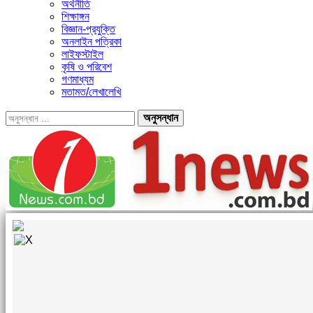
অর্থনীতি
শিক্ষাঙ্গন
বিজ্ঞান-প্রযুক্তি
অনলাইন পত্রিকা
লাইফস্টাইল
কৃষি ও পরিবেশ
গণমাধ্যম
মতামত/লেখালেখি