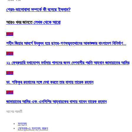
প্রেম-ভালোবাসা সম্পর্কে কী বলেছে ইসলাম?
আরও খবর জানতে
লেখক থেকে আরো
সর্বশেষ
শহীদ জিয়ার আদর্শে উদ্বুদ্ধ হয়ে ছাত্র-গণঅভ্যুত্থানের আকাঙ্ক্ষার বাংলাদেশ বিনির্মাণ…
সর্বশেষ
২১ ফেব্রুয়ারি যথাযোগ্য মর্যাদায় পালনের জন্য দেশবাসীর প্রতি আহ্বান জামায়াতের আমির
সর্বশেষ
ডা. শফিকুর রহমানের সঙ্গে দেখা করতে তার বাসায় তারেক রহমান
সর্বশেষ
জামায়াতের আমির এবং এনসিপির আহ্বায়কের বাসায় যাবেন তারেক রহমান
আগের
পরবর্তী
মন্তব্য
ফেসবুক-এ মন্তব্য করুন