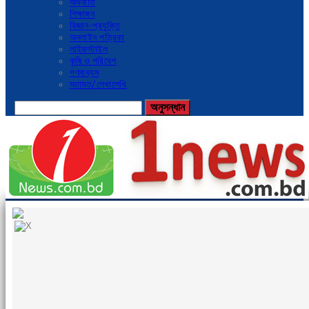
অর্থনীতি
শিক্ষাঙ্গন
বিজ্ঞান-প্রযুক্তি
অনলাইন পত্রিকা
লাইফস্টাইল
কৃষি ও পরিবেশ
গণমাধ্যম
মতামত/লেখালেখি