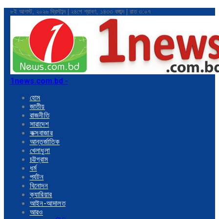
৮ই আগস্ট, ২০২৬ খ্রিস্টাব্দ | ২৪শে শ্রাবণ, ১৪৩৩ বঙ্গাব্দ | রাত ৩:০৭
1news.com.bd -
হোম
জাতীয়
রাজনীতি
সারাদেশ
কক্সবাজার
আন্তর্জাতিক
খেলাধুলা
চট্টগ্রাম
ধর্ম
পর্যটন
বিনোদন
ক্যারিয়ার
আইন-আদালত
আরও