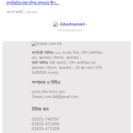
যুদ্ধবিরতির সময় বৃদ্ধির সম্ভাবনা ক্ষীণ,…
আগের
পরবর্তী
১ এর ৫৪৩
- Advertisement -
কর্পোরেট অফিসঃ
৩৮৯ নাওয়ার ভিলা, দক্ষিণ রুমালিয়ার
ছরা, কক্সবাজার পৌরসভা, কক্সবাজার।
বার্তা অফিসঃ
হাজী ম্যানশন, দক্ষিণ রুমালিয়ার ছরা,
কক্সবাজার পৌরসভা, কক্সবাজার। (দি কক্স মডেল নার্সিং
ইনস্টিটিউট সংলগ্ন)
সম্পাদক ও সিইও
মুহাম্মদ ছলিম উল্লাহ সুজন
1news.com.bd@gmail.com
নিউজ রুম
01821-740797
01815-471400
01815-471329