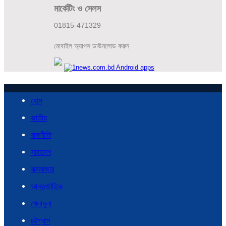
মার্কেটিং ও সেলস
01815-471329
মোবাইল অ্যাপস ডাউনলোড করুন
হোম
জাতীয়
রাজনীতি
সারাদেশ
কক্সবাজার
আন্তর্জাতিক
খেলাধুলা
চট্টগ্রাম