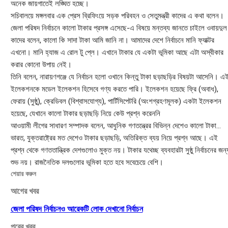
অনেক জায়গাতেই লঙ্ঘিত হচ্ছে।
সচিবালয়ে মঙ্গলবার এক প্রেস ব্রিফিংয়ে সড়ক পরিবহন ও সেতুমন্ত্রী কাদের এ কথা বলেন।
জেলা পরিষদ নির্বাচনে কালো টাকার প্রসঙ্গ এসেছে-এ বিষয়ে মন্তব্য জানতে চাইলে ওবায়দুল
কাদের বলেন, কালো কি সাদা টাকা আমি জানি না। আমাদের দেশে নির্বাচনে মানি ফ্যাক্টর
এখনো। মানি হ্যাজ এ রোল টু প্লে। এখানে টাকার যে একটা ভূমিকা আছে এটা অস্বীকার
করার কোনো উপায় নেই।
তিনি বলেন, নারায়ণগঞ্জে যে নির্বাচন হলো ওখানে কিন্তু টাকা ছড়াছড়ির বিষয়টা আসেনি। এ
ইলেকশনকে মডেল ইলেকশন হিসেবে গণ্য করতে পারি। ইলেকশন হয়েছে ফ্রি (অবাধ),
ফেরায় (সুষ্ঠু), ক্রেডিবল (বিশ্বাসযোগ্য), পার্টিসিপেটরি (অংশগ্রহণমূলক) একটা ইলেকশন
হয়েছে, যেখানে কালো টাকার ছড়াছড়ি নিয়ে কেউ প্রশ্ন করেননি
আওয়ামী লীগের সাধারণ সম্পাদক বলেন, আধুনিক গণতন্ত্রের বিভিন্ন দেশেও কালো টাকা…
ভারত, যুক্তরাষ্ট্রের মত দেশেও টাকার ছড়াছড়ি, অতিরিক্ত ব্যয় নিয়ে প্রশ্ন আছে। এই
প্রশ্ন থেকে গণততান্ত্রিক দেশগুলোও মুক্ত নয়। টাকার যথেচ্ছ ব্যবহারটা সুষ্ঠু নির্বাচনের জন্
শুভ নয়। রাজনৈতিক দলগুলোর ভূমিকা হতে হবে সবেচেয়ে বেশি।
শেয়ার করুন
আগের খবর
জেলা পরিষদ নির্বাচনও আরেকটি লোক দেখানো নির্বাচন
পরের খবর