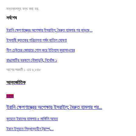
মন্তব্যসমূহ বন্ধ করা হয়.
সর্বশেষ
ইরানি ক্ষেপণাস্ত্রের অপেক্ষায় ইসরাইল; বৈরুত হামলার পর বাড়ছে…
ইসলামী ব্যাংকের পরিচালনা পর্ষদ বাতিল ঘোষণা
নীল ঢেউয়ের জোয়ারে গোল করে ইতিহাস কুরাসাওয়ের
রাঙামাটির বরকলে নৌকাডুবি, নিখোঁজ ১
আগের
পরবর্তী
১ এর ৬,৮৪৮
আন্তর্জাতিক
সর্বশেষ
ইরানি ক্ষেপণাস্ত্রের অপেক্ষায় ইসরাইল; বৈরুত হামলার পর…
কুয়েতে ইরানের হামলায় ৫ মার্কিনি আহত
ইরান ইস্যুতে সিদ্ধান্তহীন ট্রাম্প,…