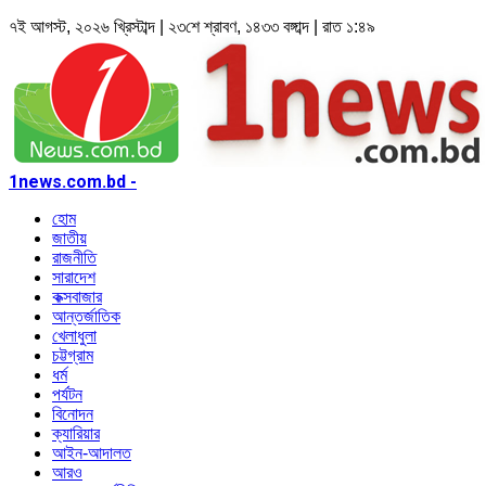
৭ই আগস্ট, ২০২৬ খ্রিস্টাব্দ | ২৩শে শ্রাবণ, ১৪৩৩ বঙ্গাব্দ | রাত ১:৪৯
1news.com.bd -
হোম
জাতীয়
রাজনীতি
সারাদেশ
কক্সবাজার
আন্তর্জাতিক
খেলাধুলা
চট্টগ্রাম
ধর্ম
পর্যটন
বিনোদন
ক্যারিয়ার
আইন-আদালত
আরও