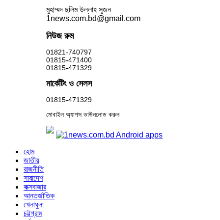
মুহাম্মদ ছলিম উল্লাহ সুজন
1news.com.bd@gmail.com
নিউজ রুম
01821-740797
01815-471400
01815-471329
মার্কেটিং ও সেলস
01815-471329
মোবাইল অ্যাপস ডাউনলোড করুন
হোম
জাতীয়
রাজনীতি
সারাদেশ
কক্সবাজার
আন্তর্জাতিক
খেলাধুলা
চট্টগ্রাম