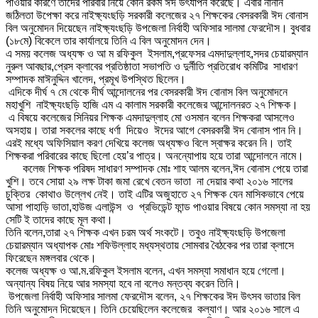
পাওয়ার কারণে তাদের পরিবার নিয়ে কোন রকম ঈদ উৎযাপন করেছে। এবার নানান
জঠিলতা উপেক্ষা করে নাইক্ষ্যংছড়ি সরকারী কলেজের ২৭ শিক্ষকের বেসরকারী ঈদ বোনাস
বিল অনুমোদন দিয়েছেন নাইক্ষ্যংছড়ি উপজেলা নির্বাহী অফিসার সালমা ফেরদৌস। বুধবার
(১৮মে) বিকেলে তার কার্যালয়ে তিনি এ বিল অনুমোদন দেন।
এ সময় কলেজ অধ্যক্ষ ও আ ম রফিকুল ইসলাম,প্রফেসর এমদাদুল্লাহ,সদর চেয়ারম্যান
নুরুল আবছার,প্রেস ক্লাবের প্রতিষ্ঠাতা সভাপতি ও দুর্নীতি প্রতিরোধ কমিটির সাধারণ
সম্পাদক মাঈনুদ্দিন খালেদ, প্রমূখ উপস্থিত ছিলেন।
এদিকে দীর্ঘ ৭ মে থেকে দীর্ঘ আন্দোলনের পর বেসরকারী ঈদ বোনাস বিল অনুমোদনে
মহাখুশি নাইক্ষ্যংছড়ি হাজি এম এ কালাম সরকারী কলেজের আন্দোলনরত ২৭ শিক্ষক।
এ বিষয়ে কলেজের সিনিয়র শিক্ষক এমদাদুল্লাহ মো ওসমান বলেন শিক্ষকরা আসলেও
অসহায়। তারা সকলের কাছে ধর্ণা দিয়েও ঈদের আগে বেসরকারী ঈদ বোনাস পান নি।
এরই মধ্যে অফিসিয়াল করণ দেখিয়ে কলেজ অধ্যক্ষও বিলে স্বাক্ষর করেন নি। তাই
শিক্ষকরা পরিবারের কাছে ছিলো হেয়’র পাত্র। অনন্যোপায় হয়ে তারা আন্দোলনে নামে।
কলেজ শিক্ষক পরিষদ সাধারণ সম্পাদক মোঃ শাহ আলম বলেন,ঈদ বোনাস পেয়ে তারা
খুশি। তবে সোয়া ২৯ লক্ষ টাকা জমা রেখে বেতন ভাতা না দেয়ার কথা ২০১৬ সালের
চুক্তির কোথাও উল্লেখ নেই। তাই এটির অজুহাতে ২৭ শিক্ষক যেন মাসিকভাবে পেয়ে
আসা পাহাড়ি ভাতা,হাউজ এলাউন্স ও প্রভিডেন্ট ফান্ড পাওয়ার বিষয়ে কোন সমস্যা না হয়
সেটি ই তাদের কাছে মূল কথা।
তিনি বলেন,তারা ২৭ শিক্ষক এখন চরম অর্থ সংকটে। তবুও নাইক্ষ্যংছড়ি উপজেলা
চেয়ারম্যান অধ্যাপক মোঃ শফিউল্লাহ মধ্যস্থতায় সোমবার বৈঠকের পর তারা ক্লাসে
ফিরেছেন মঙ্গলবার থেকে।
কলেজ অধ্যক্ষ ও আ.ম.রফিকুল ইসলাম বলেন, এখন সমস্যা সমাধান হয়ে গেলো।
অন্যান্য বিষয় নিয়ে আর সমস্যা হবে না বলেও মন্তব্য করেন তিনি।
উপজেলা নির্বাহী অফিসার সালমা ফেরদৌস বলেন, ২৭ শিক্ষকের ঈদ উৎসব ভাতার বিল
তিনি অনুমোদন দিয়েছেন। তিনি চেয়েছিলেন কলেজের কল্যাণ। আর ২০১৬ সালে এ