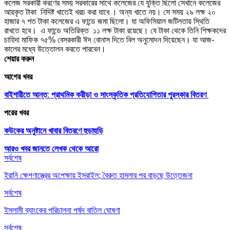
কলেজ সরকারী করণের সময় সরকারের সাথে কলেজের যে যুক্তি ছিলো সেখানে কলেজের
আয়কৃত টাকা নিদিষ্ট খাতেই খরচ করা যাবে । অন্য খাতে নয়। সে সময় ২৯ লক্ষ ২০
হাজার ৭ শত টাকা কলেজের এ ফান্ডে জমা ছিলো। যা অফিসিয়াল জটিলতায় স্থিতি
রাখতে হবে। এ ফান্ডে অতিরিক্ত ১১ লক্ষ টাকা রয়েছে। যে টাকা থেকে তিনি শিক্ষকদের
চাহিদা মাফিক ৭৫% বেসরকারী ঈদ বোনাস দিতে বিল অনুমোদন দিয়েছেন। যা আজ-
কালের মধ্যে উত্তোলন করতে পারবেন।
শেয়ার করুন
আগের খবর
বাইশারীতে আন্ত: প্রাথমিক ক্রীড়া ও সাংস্কৃতিক প্রতিযোগিতার পুরস্কার বিতরণ
পরের খবর
কউকের অনুষ্টানে খাবার বিতরণে হুড়াহুড়ি
আরও খবর জানতে
লেখক থেকে আরো
সর্বশেষ
ইরানি ক্ষেপণাস্ত্রের অপেক্ষায় ইসরাইল; বৈরুত হামলার পর বাড়ছে উত্তেজনা
সর্বশেষ
ইসলামী ব্যাংকের পরিচালনা পর্ষদ বাতিল ঘোষণা
সর্বশেষ