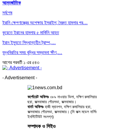
আন্তর্জাতিক
সর্বশেষ
ইরানি ক্ষেপণাস্ত্রের অপেক্ষায় ইসরাইল; বৈরুত হামলার পর…
কুয়েতে ইরানের হামলায় ৫ মার্কিনি আহত
ইরান ইস্যুতে সিদ্ধান্তহীন ট্রাম্প,…
যুদ্ধবিরতির সময় বৃদ্ধির সম্ভাবনা ক্ষীণ,…
আগের
পরবর্তী
১ এর ৫৪৩
- Advertisement -
কর্পোরেট অফিসঃ
৩৮৯ নাওয়ার ভিলা, দক্ষিণ রুমালিয়ার
ছরা, কক্সবাজার পৌরসভা, কক্সবাজার।
বার্তা অফিসঃ
হাজী ম্যানশন, দক্ষিণ রুমালিয়ার ছরা,
কক্সবাজার পৌরসভা, কক্সবাজার। (দি কক্স মডেল নার্সিং
ইনস্টিটিউট সংলগ্ন)
সম্পাদক ও সিইও