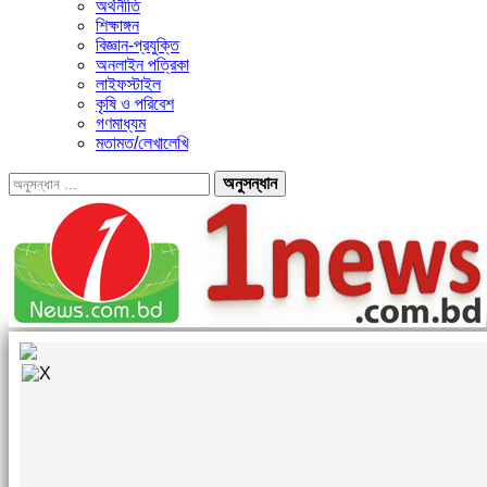
অর্থনীতি
শিক্ষাঙ্গন
বিজ্ঞান-প্রযুক্তি
অনলাইন পত্রিকা
লাইফস্টাইল
কৃষি ও পরিবেশ
গণমাধ্যম
মতামত/লেখালেখি