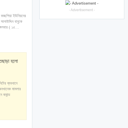
- Advertisement -
র কচ্ছপিয়া ইউনিয়নের
ালাউদ্দিন বাবুকে
মঙ্গলবার ( ১৫…
াতছাড়া হলো
িটের ব্যবধানে
জনখানেক মামলার
ন কমান্ড