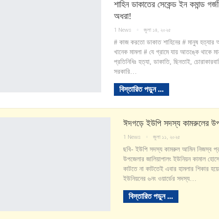
শাহিন ডাকাতের সেকেন্ড ইন কমান্ড গর্জ
অধরা!
1 News
জুলা ১৪, ২০২৫
# কাজ করতো ডাকাত শাহিনের # মানুষ হত্যার
খানেক মামলা # যে গ্রামে যায় আতঙ্কে থাকে মান
প্রতিনিধিঃ হত্যা, ডাকাতি, ছিনতাই, চোরাকারব
সরকারি…
বিস্তারিত পড়ুন ...
ঈদগড়ে ইউপি সদস্য কামরুলের উপ
1 News
জুলা ১১, ২০২৫
ছবি- ইউপি সদস্য কামরুল আমিন নিজস্ব প্
উপজেলার জালিয়াপালং ইউনিয়ন কামাল হোসে
কাটতে না কাটতেই এবার হামলার শিকার হয়
ইউনিয়নের ৬নং ওয়ার্ডের সদস্য…
বিস্তারিত পড়ুন ...