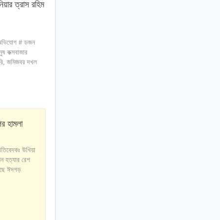
নিয়ার ত্রাস রহিম
 অভিযোগ # ডজন
ুষ কক্সবাজার
ারি, জমিজবর দখল
র হামলা
রতিবেদকঃ উখিয়া
ন হত্যার রেশ
েছে ঈদগড়