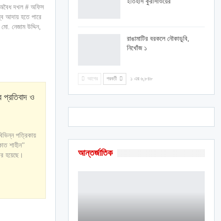
ইতিহাস কুরাসাওয়ের
ি অবৈধ দখল # অফিস
্ব আদায় হতে পারে
 মো. নেজাম উদ্দিন,
রাঙামাটির বরকলে নৌকাডুবি,
নিখোঁজ ১
আগের
পরবর্তী
১ এর ৬,৮৪৮
র প্রতিবাদ ও
িভিন্ন পত্রিকায়
াকাত শাহীন”
আন্তর্জাতিক
োচর হয়েছে।