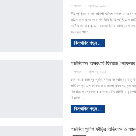
1 News
জুলা ২৬, ২০২৫
#হিমছড়িতে বনের জায়গা অবৈধ দখলে # মেরিন ড
জমির দাম কক্সবাজার প্রতিনিধিঃ হিমছড়ি এলাকাট
বেষ্টিত হওয়ার কারণে ব্যবসায়িদের কাছে বেশ ক
সড়কের পাশে…
বিস্তারিত পড়ুন ...
গর্জনিয়াতে অস্ত্রধারি ফিরোজ গ্রেফতার
1 News
জুলা ১৭, ২০২৫
ছবি আছে নিজস্ব প্রতিবেদকঃ কক্সবাজারে রামু উ
জাউচপাড়া এলাকা থেকে একনলা বন্দুকসহ মৃত রা
ফিরোজকে গ্রেফতার করেছে যৌথবাহিনী। বৃহস্প
বিকালে…
বিস্তারিত পড়ুন ...
গর্জনিয়া পুলিশ ফাঁড়ির অভিযানে ৩ মাম