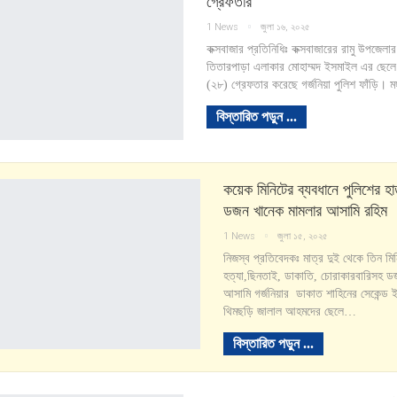
গ্রেফতার
1 News
জুলা ১৬, ২০২৫
কক্সবাজার প্রতিনিধিঃ কক্সবাজারের রামু উপজেলা
তিতারপাড়া এলাকার মোহাম্মদ ইসমাইল এর ছেলে স
(২৮) গ্রেফতার করেছে গর্জনিয়া পুলিশ ফাঁড়ি। 
বিস্তারিত পড়ুন ...
কয়েক মিনিটের ব্যবধানে পুলিশের হ
ডজন খানেক মামলার আসামি রহিম
1 News
জুলা ১৫, ২০২৫
নিজস্ব প্রতিবেদকঃ মাত্র দুই থেকে তিন মিন
হত্যা,ছিনতাই, ডাকাতি, চোরাকারবারিসহ ড
আসামি গর্জনিয়ার ডাকাত শাহিনের সেকেন্ড ই
থিমছড়ি জালাল আহমদের ছেলে…
বিস্তারিত পড়ুন ...