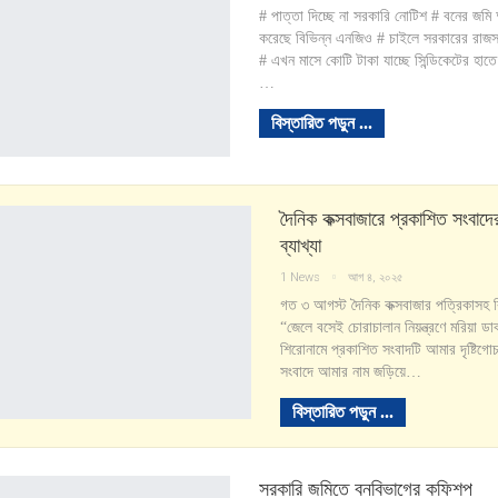
# পাত্তা দিচ্ছে না সরকারি নোটিশ # বনের জম
করেছে বিভিন্ন এনজিও # চাইলে সরকারের রাজস
# এখন মাসে কোটি টাকা যাচ্ছে সিন্ডিকেটের হাতে
…
বিস্তারিত পড়ুন ...
দৈনিক কক্সবাজারে প্রকাশিত সংবাদে
ব্যাখ্যা
1 News
আগ ৪, ২০২৫
গত ৩ আগস্ট দৈনিক কক্সবাজার পত্রিকাসহ ব
“জেলে বসেই চোরাচালান নিয়ন্ত্রণে মরিয়া ড
শিরোনামে প্রকাশিত সংবাদটি আমার দৃষ্টিগ
সংবাদে আমার নাম জড়িয়ে…
বিস্তারিত পড়ুন ...
সরকারি জমিতে বনবিভাগের কফিশপ