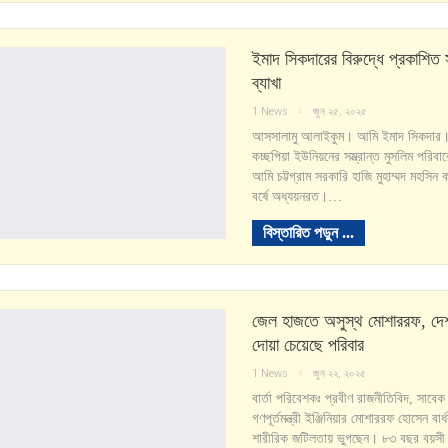
ইমাদ সিকদারের বিরুদ্ধে প্রকাশিত 
ব্যাখা
1 News
জুন ২৫, ২০২৫
আসসালামু আলাইকুম। আমি ইমাদ সিকদার।
কচ্ছপিয়া ইউনিয়নের সম্ভ্রান্ত মুসলিম পরিব
আমি চট্টগ্রাম সরকারি হাজি মুহাম্মদ মহসিন ক
বর্ষে অধ্যয়নরত।…
বিস্তারিত পড়ুন ...
জেল হাজতে অসুস্থ মোশাররফ, দেশ
দোয়া চেয়েছে পরিবার
1 News
জুন ২২, ২০২৫
বার্তা পরিবেশকঃ প্রবীণ রাজনীতিবিদ, সাবেক
গণপূর্তমন্ত্রী ইঞ্জিনিয়ার মোশাররফ হোসেন বার
শারীরিক জটিলতায় ভুগছেন। ৮৩ বছর বয়সী