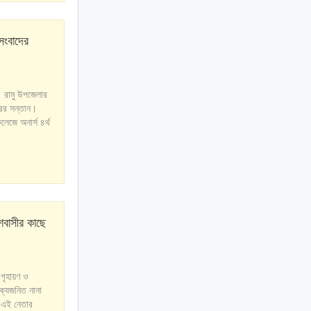
সংবাদের
 রামু উপজেলার
ারের সন্তান।
লেজে অনার্স ৪র্থ
বাসীর কাছে
 গৃহায়ণ ও
্ধক্যজনিত নানা
 এই নেতার