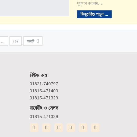
সুস্থতা কামনায়…
বিস্তারিত পড়ুন ...
…
৫৫৬
পরবর্তী
নিউজ রুম
01821-740797
01815-471400
01815-471329
মার্কেটিং ও সেলস
01815-471329