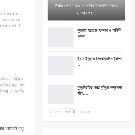
ইরানি ক্ষেপণাস্ত্রের অপেক্ষায় ইসরাইল; বৈরুত
হামলার পর…
্রাইভের কারণে
ি মেরিন ড্রাইভ
দর থাকার কারণে
কুয়েতে ইরানের হামলায় ৫ মার্কিনি
আহত
ইরান ইস্যুতে সিদ্ধান্তহীন ট্রাম্প,
…
পজেলার গর্জনিয়ার
জা মিয়ার ছেলে মোঃ
যুদ্ধবিরতির সময় বৃদ্ধির সম্ভাবনা
তিবার( ১৭ জুলাই)
ক্ষীণ,…
আগের
পরবর্তী
১ এর ৫৪৩
লার আসামি বাবু