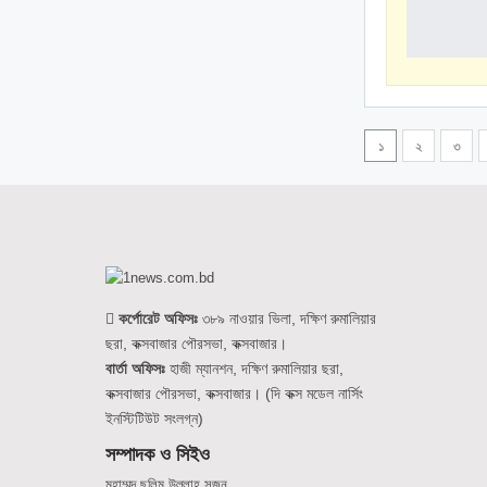
১
২
৩
কর্পোরেট অফিসঃ
৩৮৯ নাওয়ার ভিলা, দক্ষিণ রুমালিয়ার
ছরা, কক্সবাজার পৌরসভা, কক্সবাজার।
বার্তা অফিসঃ
হাজী ম্যানশন, দক্ষিণ রুমালিয়ার ছরা,
কক্সবাজার পৌরসভা, কক্সবাজার। (দি কক্স মডেল নার্সিং
ইনস্টিটিউট সংলগ্ন)
সম্পাদক ও সিইও
মুহাম্মদ ছলিম উল্লাহ সুজন