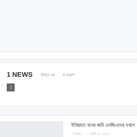
1 NEWS
5552 খবর
0 কমেন্টস
উখিয়াতে বনের জমি এনজিওদের দখলে
1 News
সেপ্টে ১০, ২০২৫