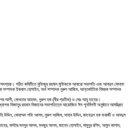
পস্থিত সদস্যরা। গঠিত কমিটিতে মুফিজুর রহমান মুফিজকে আবারো সভাপতি এবং আবদুল মোনাফ
ঠনিক সম্পাদক ইকবাল হোসাইন, অর্থ সম্পাদক নুরুল আজিম, আন্তর্জাতিক বিষয়ক সম্পাদক
 শের আলী, মোখতার আহমদ, নুরুল হক (বীর প্রতীক) ও মোঃ আবু তাহের।
্যাপক মিজানুর রহমান মিজানের সভাপতিত্বে আয়োজিত ঈদ পুনর্মিলনী অনুষ্ঠানে আমন্ত্রিত
 মহি উদ্দিন, মোহাম্মদ শফি আলম, নুরুল আজিম, সাহাব উদ্দিন, জাহেদুল হক ফরাজী ও আবদুল
 তাহের, মাস্টার মনসুর আলম, মনজুর আলম, জাহেদ হোসাইন, মামুনুর রশিদ, আবুল কালাম,