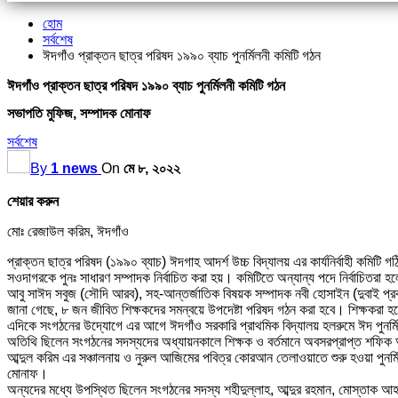
হোম
সর্বশেষ
ঈদগাঁও প্রাক্তন ছাত্র পরিষদ ১৯৯০ ব্যাচ পুনর্মিলনী কমিটি গঠন
ঈদগাঁও প্রাক্তন ছাত্র পরিষদ ১৯৯০ ব্যাচ পুনর্মিলনী কমিটি গঠন
সভাপতি মুফিজ, সম্পাদক মোনাফ
সর্বশেষ
By
1 news
On
মে ৮, ২০২২
শেয়ার করুন
মোঃ রেজাউল করিম, ঈদগাঁও
প্রাক্তন ছাত্র পরিষদ (১৯৯০ ব্যাচ) ঈদগাহ আদর্শ উচ্চ বিদ্যালয় এর কার্যনির্বাহী ক
সওদাগরকে পুনঃ সাধারণ সম্পাদক নির্বাচিত করা হয়। কমিটিতে অন্যান্য পদে নির্বাচিতরা
আবু সাঈদ সবুজ (সৌদি আরব), সহ-আন্তর্জাতিক বিষয়ক সম্পাদক নবী হোসাইন (দুবাই প্র
জানা গেছে, ৮ জন জীবিত শিক্ষকদের সমন্বয়ে উপদেষ্টা পরিষদ গঠন করা হবে। শিক্ষক
এদিকে সংগঠনের উদ্যোগে এর আগে ঈদগাঁও সরকারি প্রাথমিক বিদ্যালয় হলরুমে ঈদ পুনর্মিলন
অতিথি ছিলেন সংগঠনের সদস্যদের অধ্যায়নকালে শিক্ষক ও বর্তমানে অবসরপ্রাপ্ত শফি
আব্দুল করিম এর সঞ্চালনায় ও নুরুল আজিমের পবিত্র কোরআন তেলাওয়াতে শুরু হওয়া পুনর
মোনাফ।
অন্যদের মধ্যে উপস্থিত ছিলেন সংগঠনের সদস্য শহীদুল্লাহ, আব্দুর রহমান, মোস্তাক আহম