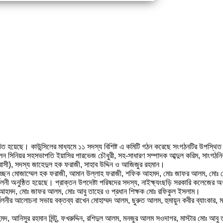
মিটি গঠিত হয়েছে। কাউন্সিলের মাধ্যমে ১১ সদস্য বিশিষ্ট এ কমিটি গঠন করেছে সংগঠনটির উ
 হলেন সিনিয়র সহসভাপতি ইয়াসির পারভেজ চৌধুরী, সহ-সাধারণ সম্পাদক আব্দুল করিম, সাংগ
বাসী), সদস্য জাহেদুল হক ফরাজী, সাহাব উদ্দিন ও আজিজুর রহমান।
রা হচ্ছেন মোজাম্মেল হক ফরাজী, আমান উল্লাহ ফরাজী, শফিক আহমদ, মোঃ জাফর আলম, মোঃ
ী অনুষ্ঠিত হয়েছে। প্রাক্তন উপদেষ্টা পরিষদের সদস্য, নাইক্ষ্যংছড়ি সরকারি কলেজের অধ
ক আহমদ, মোঃ জাফর আলম, মোঃ আবু তাহের ও প্রধান শিক্ষক মোঃ রফিকুল ইসলাম।
্মিলনীর আলোচনা সভায় বক্তব্য রাখেন মোহাম্মদ আলম, ছুরুত আলম, হুমায়ুন কবীর ব্যাংকার,
দ, আনিসুর রহমান মিন্টু, ফখরুদ্দিন, রশিদুল আলম, মনজুর আলম সওদাগর, মাস্টার মোঃ আবু