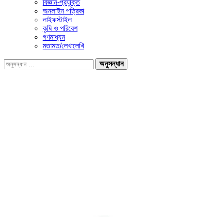
বিজ্ঞান-প্রযুক্তি
অনলাইন পত্রিকা
লাইফস্টাইল
কৃষি ও পরিবেশ
গণমাধ্যম
মতামত/লেখালেখি