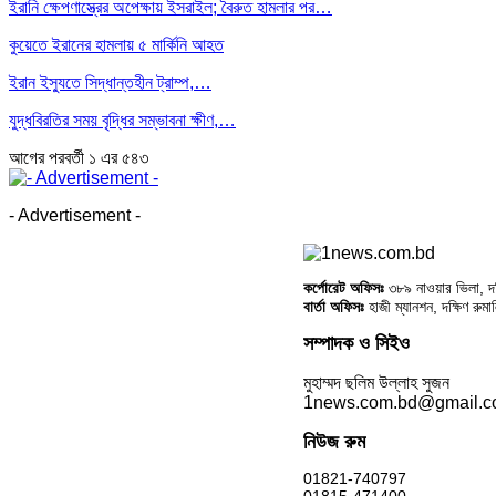
ইরানি ক্ষেপণাস্ত্রের অপেক্ষায় ইসরাইল; বৈরুত হামলার পর…
কুয়েতে ইরানের হামলায় ৫ মার্কিনি আহত
ইরান ইস্যুতে সিদ্ধান্তহীন ট্রাম্প,…
যুদ্ধবিরতির সময় বৃদ্ধির সম্ভাবনা ক্ষীণ,…
আগের
পরবর্তী
১ এর ৫৪৩
- Advertisement -
কর্পোরেট অফিসঃ
৩৮৯ নাওয়ার ভিলা, দক্
বার্তা অফিসঃ
হাজী ম্যানশন, দক্ষিণ রুম
সম্পাদক ও সিইও
মুহাম্মদ ছলিম উল্লাহ সুজন
1news.com.bd@gmail.
নিউজ রুম
01821-740797
01815-471400