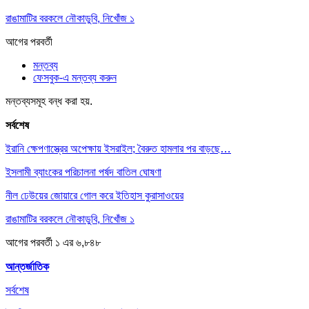
রাঙামাটির বরকলে নৌকাডুবি, নিখোঁজ ১
আগের
পরবর্তী
মন্তব্য
ফেসবুক-এ মন্তব্য করুন
মন্তব্যসমূহ বন্ধ করা হয়.
সর্বশেষ
ইরানি ক্ষেপণাস্ত্রের অপেক্ষায় ইসরাইল; বৈরুত হামলার পর বাড়ছে…
ইসলামী ব্যাংকের পরিচালনা পর্ষদ বাতিল ঘোষণা
নীল ঢেউয়ের জোয়ারে গোল করে ইতিহাস কুরাসাওয়ের
রাঙামাটির বরকলে নৌকাডুবি, নিখোঁজ ১
আগের
পরবর্তী
১ এর ৬,৮৪৮
আন্তর্জাতিক
সর্বশেষ