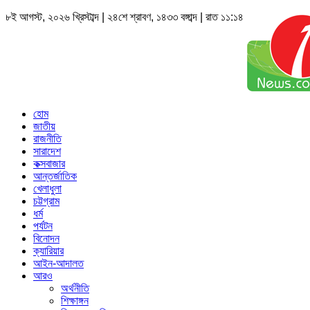
৮ই আগস্ট, ২০২৬ খ্রিস্টাব্দ | ২৪শে শ্রাবণ, ১৪৩৩ বঙ্গাব্দ | রাত ১১:১৪
হোম
জাতীয়
রাজনীতি
সারাদেশ
কক্সবাজার
আন্তর্জাতিক
খেলাধুলা
চট্টগ্রাম
ধর্ম
পর্যটন
বিনোদন
ক্যারিয়ার
আইন-আদালত
আরও
অর্থনীতি
শিক্ষাঙ্গন