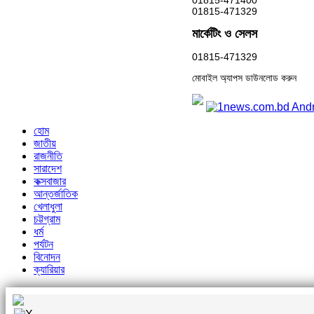
01815-471329
মার্কেটিং ও সেলস
01815-471329
মোবাইল অ্যাপস ডাউনলোড করুন
হোম
জাতীয়
রাজনীতি
সারাদেশ
কক্সবাজার
আন্তর্জাতিক
খেলাধুলা
চট্টগ্রাম
ধর্ম
পর্যটন
বিনোদন
ক্যারিয়ার