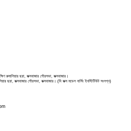
ষিণ রুমালিয়ার ছরা, কক্সবাজার পৌরসভা, কক্সবাজার।
ালিয়ার ছরা, কক্সবাজার পৌরসভা, কক্সবাজার। (দি কক্স মডেল নার্সিং ইনস্টিটিউট সংলগ্ন)
com