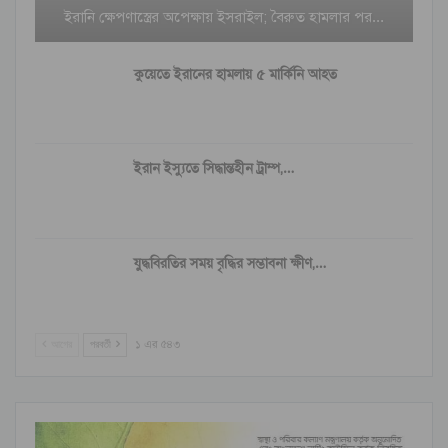
ইরানি ক্ষেপণাস্ত্রের অপেক্ষায় ইসরাইল; বৈরুত হামলার পর…
কুয়েতে ইরানের হামলায় ৫ মার্কিনি আহত
ইরান ইস্যুতে সিদ্ধান্তহীন ট্রাম্প,…
যুদ্ধবিরতির সময় বৃদ্ধির সম্ভাবনা ক্ষীণ,…
আগের
পরবর্তী
১ এর ৫৪৩