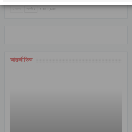
আগের
পরবর্তী
১ এর ৬,৮৪৮
আন্তর্জাতিক