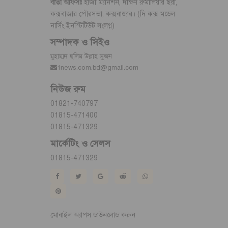
বার্তা অফিসঃ
হাজী ম্যানশন, দক্ষিণ রুমালিয়ার ছরা,
কক্সবাজার পৌরসভা, কক্সবাজার। (দি কক্স মডেল
নার্সিং ইনস্টিটিউট সংলগ্ন)
সম্পাদক ও সিইও
মুহাম্মদ ছলিম উল্লাহ সুজন
1news.com.bd@gmail.com
নিউজ রুম
01821-740797
01815-471400
01815-471329
মার্কেটিং ও সেলস
01815-471329
মোবাইল অ্যাপস ডাউনলোড করুন