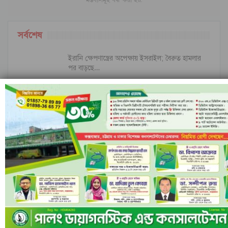
সর্বশেষ
ইরানি ক্ষেপণাস্ত্রের অপেক্ষায় ইসরাইল; বৈরুত হামলার
পর বাড়ছে…
ইসলামী ব্যাংকের পরিচালনা পর্ষদ বাতিল ঘোষণা
নীল ঢেউয়ের জোয়ারে গোল করে ইতিহাস কুরাসাওয়ের
রাঙামাটির বরকলে নৌকাডুবি, নিখোঁজ ১