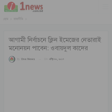
হোম
রাজনীতি
আগামী নির্বাচনে ক্লিন ইমেজের নেতারাই
মনোনয়ন পাবেন: ওবায়দুল কাদের
On
এপ্রি ৩০, ২০১৭
By
One News