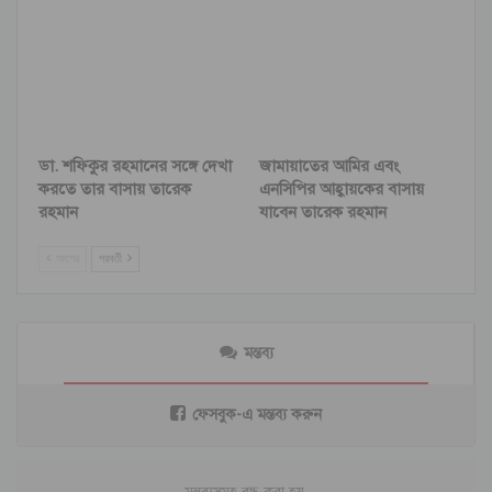
ডা. শফিকুর রহমানের সঙ্গে দেখা
জামায়াতের আমির এবং
করতে তার বাসায় তারেক
এনসিপির আহ্বায়কের বাসায়
রহমান
যাবেন তারেক রহমান
আগের
পরবর্তী
মন্তব্য
ফেসবুক-এ মন্তব্য করুন
মন্তব্যসমূহ বন্ধ করা হয়.