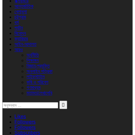
কক্সবাজার
আন্তর্জাতিক
খেলাধুলা
চট্টগ্রাম
ধর্ম
পর্যটন
বিনোদন
ক্যারিয়ার
আইন-আদালত
আরও
অর্থনীতি
শিক্ষাঙ্গন
বিজ্ঞান-প্রযুক্তি
অনলাইন পত্রিকা
লাইফস্টাইল
কৃষি ও পরিবেশ
গণমাধ্যম
মতামত/লেখালেখি
Likes
Followers
Followers
Subscribers