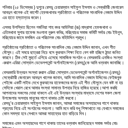
শনিবার (২৫ ডিসেম্বর ) দুপুরে রেসডু চেয়ারম্যান সাইফুল ইসলাম ও সেক্রটারী জেনারেল
আবদুল খালেক এই কার্পেট হেফজখানার প্রতিষ্ঠাতা ও পরিচালক সাংবাদিক নেজাম উদ্দিন
এর হাতে হস্তান্তর করেন।
এসময় উপস্থিত ছিলেন গর্জনিয়া শাহ বদর আউলিয়া (রঃ) মাদ্রাসা হেফজখানা ও
এতিমখানা সু্পার হাফেজ মওলানা নুরুল কবির, মরিচ্যাচর সমাজ কমিটি সর্দার মোঃ ইউনুস,
মরিচ্যাচর জামে মসজিদ এর পরিচালক মোঃ মহিউদ্দিন প্রমুখ।
প্রতিষ্ঠানের প্রতিষ্ঠাতা ও পরিচালক সাংবাদিক মোঃ নেজাম উদ্দিন জানান, এখন শীত
মৌসুম। এই সময়ে ছাত্ররা নিচে বসে কুরআন শিক্ষা নিতে বেশ কষ্ট হচ্ছিল ঠান্ডা জনিত
কারনে। ঠিক সেই মুহুর্তে এগিয়ে এসেছে সামাজিক সংগঠন ও বেসরকারি এনজিও সংস্থা
-রুরাল এরিয়া সোস্যাল ডেভেলপমেন্ট অর্গানাইজেশন (রেসডু)কে আমি ধন্যবাদ জানাচ্ছি।
বেসরকারি উন্নয়ন সংস্থা রুরাল এরিয়া সোস্যাল ডেভেলপমেন্ট অর্গানাইজেশন (রেসডু)
সেক্রেটারী জেনারেল আবদুল খালেক জানান, আমি সাংবাদিক নেজাম উদ্দিনের ফেইজবুক
পেইজে একটি লাইভ দেখে কুরআনের হাফেজদের জন্য এই শীত মৌসুমে যেন কষ্ট না হয়
সেদিকে খেয়াল রেখে আমার সংস্থা সামান্য উপহার নিয়ে হাজির হয়েছে।আশা করছি
আপনাদের সকলের দোয়া থাকলে এই এই উন্নয়ন সংস্থার মাধ্যমে দেশের সকল জেলা
উপজেলায় অসহায় মানুষের পাশে থাকার চেষ্টা করবো।
রেসডু’র চেয়ারম্যান সাইফুল ইসলাম জানান, আমরা সমাজের অসহায়দের পাশে থাকার
প্রত্যয় নিয়ে এই সংগঠনের পথচলা। আমি মনে করি শুধু শিক্ষাখাতে নয় যেখানে সমাজের
কোন সমস্যা হবে সেখানে আমরা সাহায্যের হাত বাড়িয়ে দিব।
সমাজের এমন অসহায়দের পাশে থাকায় তাদের ধন্যবাদ জানিয়েছেন সমাজ সর্দার মোঃ