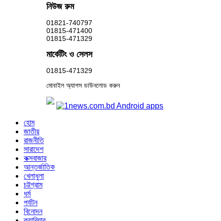
নিউজ রুম
01821-740797
01815-471400
01815-471329
মার্কেটিং ও সেলস
01815-471329
মোবাইল অ্যাপস ডাউনলোড করুন
হোম
জাতীয়
রাজনীতি
সারাদেশ
কক্সবাজার
আন্তর্জাতিক
খেলাধুলা
চট্টগ্রাম
ধর্ম
পর্যটন
বিনোদন
ক্যারিয়ার