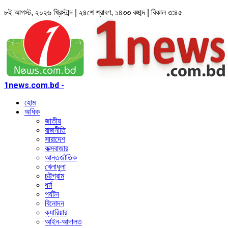
৮ই আগস্ট, ২০২৬ খ্রিস্টাব্দ | ২৪শে শ্রাবণ, ১৪৩৩ বঙ্গাব্দ | বিকাল ৩:৪৫
1news.com.bd -
হোম
অধিক
জাতীয়
রাজনীতি
সারাদেশ
কক্সবাজার
আন্তর্জাতিক
খেলাধুলা
চট্টগ্রাম
ধর্ম
পর্যটন
বিনোদন
ক্যারিয়ার
আইন-আদালত