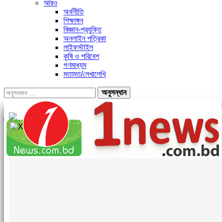
আরও
অর্থনীতি
শিক্ষাঙ্গন
বিজ্ঞান-প্রযুক্তি
অনলাইন পত্রিকা
লাইফস্টাইল
কৃষি ও পরিবেশ
গণমাধ্যম
মতামত/লেখালেখি
পোস্ট
বিভাগ
ট্যাগ