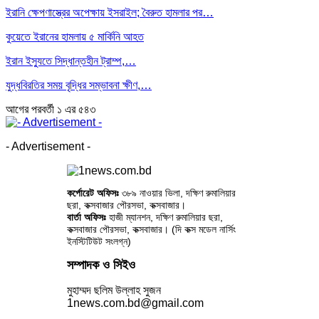
ইরানি ক্ষেপণাস্ত্রের অপেক্ষায় ইসরাইল; বৈরুত হামলার পর…
কুয়েতে ইরানের হামলায় ৫ মার্কিনি আহত
ইরান ইস্যুতে সিদ্ধান্তহীন ট্রাম্প,…
যুদ্ধবিরতির সময় বৃদ্ধির সম্ভাবনা ক্ষীণ,…
আগের
পরবর্তী
১ এর ৫৪৩
- Advertisement -
কর্পোরেট অফিসঃ
৩৮৯ নাওয়ার ভিলা, দক্ষিণ রুমালিয়ার
ছরা, কক্সবাজার পৌরসভা, কক্সবাজার।
বার্তা অফিসঃ
হাজী ম্যানশন, দক্ষিণ রুমালিয়ার ছরা,
কক্সবাজার পৌরসভা, কক্সবাজার। (দি কক্স মডেল নার্সিং
ইনস্টিটিউট সংলগ্ন)
সম্পাদক ও সিইও
মুহাম্মদ ছলিম উল্লাহ সুজন
1news.com.bd@gmail.com