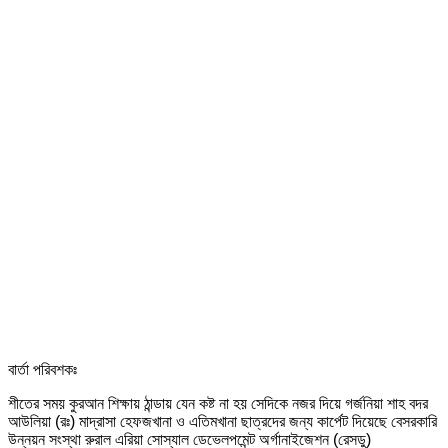
বার্তা পরিবশকঃ
শীতের সময় কুরআন শিক্ষায় ঠান্ডায় যেন কষ্ট না হয় সেদিকে নজর দিয়ে গর্জনিয়া শাহ বদর
আউলিয়া (রঃ) মাদ্রাসা হেফজখানা ও এতিমখানা ছাত্রদের জন্য কার্পেট দিয়েছে বেসরকারি
উন্নয়ন সংস্থা রুরাল এরিয়া সোস্যাল ডেভেলপমেন্ট অর্গানাইজেশন (রেসডু)