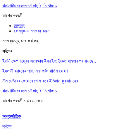
রাঙামাটির বরকলে নৌকাডুবি, নিখোঁজ ১
আগের
পরবর্তী
মন্তব্য
ফেসবুক-এ মন্তব্য করুন
মন্তব্যসমূহ বন্ধ করা হয়.
সর্বশেষ
ইরানি ক্ষেপণাস্ত্রের অপেক্ষায় ইসরাইল; বৈরুত হামলার পর বাড়ছে…
ইসলামী ব্যাংকের পরিচালনা পর্ষদ বাতিল ঘোষণা
নীল ঢেউয়ের জোয়ারে গোল করে ইতিহাস কুরাসাওয়ের
রাঙামাটির বরকলে নৌকাডুবি, নিখোঁজ ১
আগের
পরবর্তী
১ এর ৬,৮৪৮
আন্তর্জাতিক
সর্বশেষ