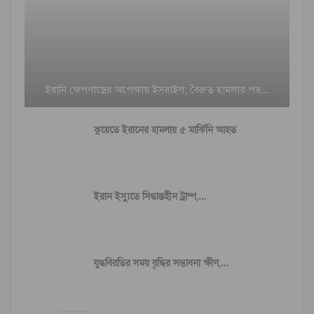
ইরানি ক্ষেপণাস্ত্রের অপেক্ষায় ইসরাইল; বৈরুত হামলার পর…
কুয়েতে ইরানের হামলায় ৫ মার্কিনি আহত
ইরান ইস্যুতে সিদ্ধান্তহীন ট্রাম্প,…
যুদ্ধবিরতির সময় বৃদ্ধির সম্ভাবনা ক্ষীণ,…