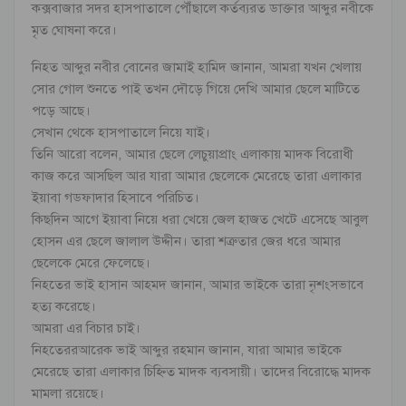
কক্সবাজার সদর হাসপাতালে পৌঁছালে কর্তব্যরত ডাক্তার আব্দুর নবীকে
মৃত ঘোষনা করে।
নিহত আব্দুর নবীর বোনের জামাই হামিদ জানান, আমরা যখন খেলায়
সোর গোল শুনতে পাই তখন দৌড়ে গিয়ে দেখি আমার ছেলে মাটিতে
পড়ে আছে।
সেখান থেকে হাসপাতালে নিয়ে যাই।
তিনি আরো বলেন, আমার ছেলে লেচুয়াপ্রাং এলাকায় মাদক বিরোধী
কাজ করে আসছিল আর যারা আমার ছেলেকে মেরেছে তারা এলাকার
ইয়াবা গডফাদার হিসাবে পরিচিত।
কিছদিন আগে ইয়াবা নিয়ে ধরা খেয়ে জেল হাজত খেটে এসেছে আবুল
হোসন এর ছেলে জালাল উদ্দীন। তারা শত্রুতার জের ধরে আমার
ছেলেকে মেরে ফেলেছে।
নিহতের ভাই হাসান আহমদ জানান, আমার ভাইকে তারা নৃশংসভাবে
হত্য করেছে।
আমরা এর বিচার চাই।
নিহতেররআরেক ভাই আব্দুর রহমান জানান, যারা আমার ভাইকে
মেরেছে তারা এলাকার চিহ্নিত মাদক ব্যবসায়ী। তাদের বিরোদ্ধে মাদক
মামলা রয়েছে।