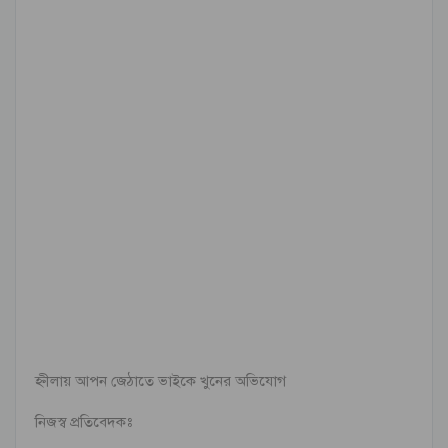
হ্নীলায় আপন জেঠাতে ভাইকে খুনের অভিযোগ
নিজস্ব প্রতিবেদকঃ