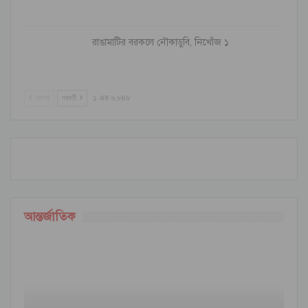
রাঙামাটির বরকলে নৌকাডুবি, নিখোঁজ ১
আগের
পরবর্তী
১ এর ৬,৮৪৮
আন্তর্জাতিক