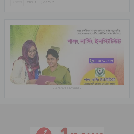
আগের
পরবর্তী
১ এর ৫৪৩
- Advertisement -