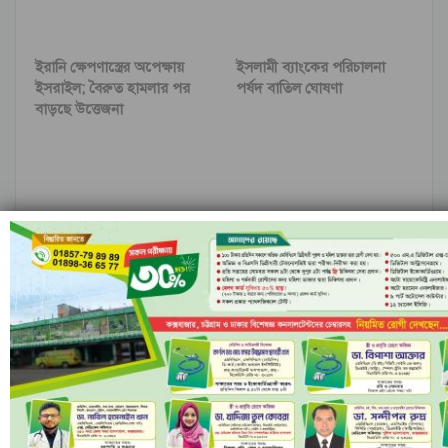
ইরানি ক্ষেপণাস্ত্রের অপেক্ষায়
ইসলামী ব্যাংকের পরিচালনা
ইসরাইল; বৈরুত হামলার পর
পর্ষদ বাতিল ঘোষণা
বাড়ছে উত্তেজনা
নীল ঢেউয়ের জোয়ারে গোল
রাঙামাটির বরকলে নৌকাডুবি,
করে ইতিহাস কুরাসাওয়ের
নিখোঁজ ১
আগের
পরবর্তী
মন্তব্য