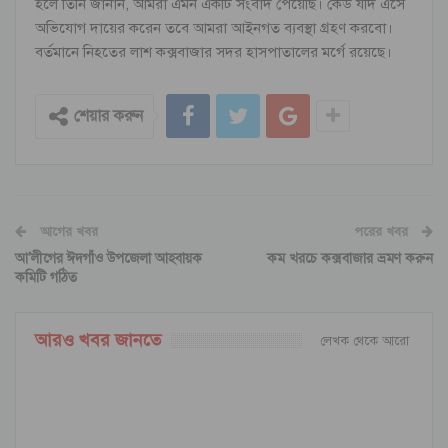
হলে তিনি জানান, আমরা এমন একটি সংবাদ পেয়েছি। কেউ যদি এসে
অভিযোগ দায়ের করেন তবে আমরা আইনগত ব্যবস্থা গ্রহণ করবো।
বর্তমানে নিহতের লাশ কক্সবাজার সদর হাসপাতালের মর্গে রয়েছে।
শেয়ার করুন
আগের খবর
পরের খবর
আ’লীগের ঈদগাঁও উপজেলা আহবায়ক
কম খরচে কক্সবাজার ভ্রমণ করুন
কমিটি গঠিত
আরও খবর জানতে
লেখক থেকে আরো