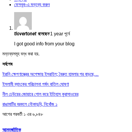
ফেসবুক-এ মন্তব্য করুন
tlovertonet
বলেছেন
1 year পূর্বে
I got good info from your blog
মন্তব্যসমূহ বন্ধ করা হয়.
সর্বশেষ
ইরানি ক্ষেপণাস্ত্রের অপেক্ষায় ইসরাইল; বৈরুত হামলার পর বাড়ছে…
ইসলামী ব্যাংকের পরিচালনা পর্ষদ বাতিল ঘোষণা
নীল ঢেউয়ের জোয়ারে গোল করে ইতিহাস কুরাসাওয়ের
রাঙামাটির বরকলে নৌকাডুবি, নিখোঁজ ১
আগের
পরবর্তী
১ এর ৬,৮৪৮
আন্তর্জাতিক