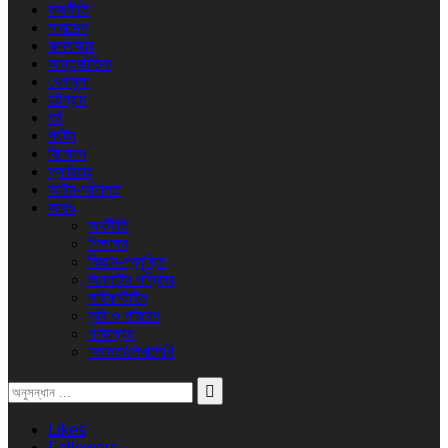
রাজনীতি
সারাদেশ
কক্সবাজার
আন্তর্জাতিক
খেলাধুলা
চট্টগ্রাম
ধর্ম
পর্যটন
বিনোদন
ক্যারিয়ার
আইন-আদালত
আরও
অর্থনীতি
শিক্ষাঙ্গন
বিজ্ঞান-প্রযুক্তি
অনলাইন পত্রিকা
লাইফস্টাইল
কৃষি ও পরিবেশ
গণমাধ্যম
মতামত/লেখালেখি
Likes
Followers