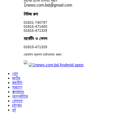
মুহাম্মদ ছলিম উল্লাহ সুজন
1news.com.bd@gmail.com
নিউজ রুম
01821-740797
01815-471400
01815-471329
মার্কেটিং ও সেলস
01815-471329
মোবাইল অ্যাপস ডাউনলোড করুন
হোম
জাতীয়
রাজনীতি
সারাদেশ
কক্সবাজার
আন্তর্জাতিক
খেলাধুলা
চট্টগ্রাম
ধর্ম