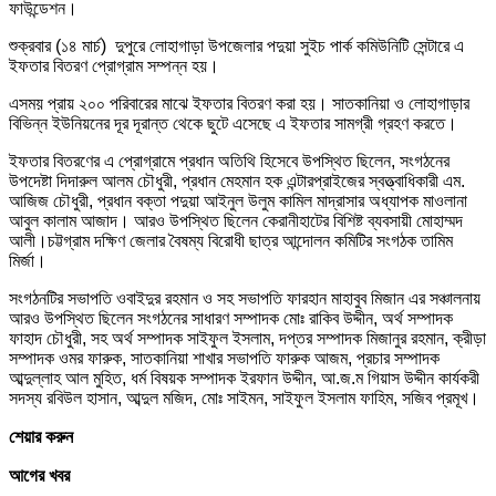
ফাউন্ডেশন।
শুক্রবার (১৪ মার্চ) দুপুরে লোহাগাড়া উপজেলার পদুয়া সুইচ পার্ক কমিউনিটি সেন্টারে এ
ইফতার বিতরণ প্রোগ্রাম সম্পন্ন হয়।
এসময় প্রায় ২০০ পরিবারের মাঝে ইফতার বিতরণ করা হয়। সাতকানিয়া ও লোহাগাড়ার
বিভিন্ন ইউনিয়নের দূর দূরান্ত থেকে ছুটে এসেছে এ ইফতার সামগ্রী গ্রহণ করতে।
ইফতার বিতরণের এ প্রোগ্রামে প্রধান অতিথি হিসেবে উপস্থিত ছিলেন, সংগঠনের
উপদেষ্টা দিদারুল আলম চৌধুরী, প্রধান মেহমান হক এন্টারপ্রাইজের স্বত্ত্বাধিকারী এম.
আজিজ চৌধুরী, প্রধান বক্তা পদুয়া আইনুল উলুম কামিল মাদ্রাসার অধ্যাপক মাওলানা
আবুল কালাম আজাদ। আরও উপস্থিত ছিলেন কেরানীহাটের বিশিষ্ট ব্যবসায়ী মোহাম্মদ
আলী।চট্টগ্রাম দক্ষিণ জেলার বৈষম্য বিরোধী ছাত্র আন্দোলন কমিটির সংগঠক তামিম
মির্জা।
সংগঠনটির সভাপতি ওবাইদুর রহমান ও সহ সভাপতি ফারহান মাহাবুব মিজান এর সঞ্চালনায়
আরও উপস্থিত ছিলেন সংগঠনের সাধারণ সম্পাদক মোঃ রাকিব উদ্দীন, অর্থ সম্পাদক
ফাহাদ চৌধুরী, সহ অর্থ সম্পাদক সাইফুল ইসলাম, দপ্তর সম্পাদক মিজানুর রহমান, ক্রীড়া
সম্পাদক ওমর ফারুক, সাতকানিয়া শাখার সভাপতি ফারুক আজম, প্রচার সম্পাদক
আব্দুল্লাহ আল মুহিত, ধর্ম বিষয়ক সম্পাদক ইরফান উদ্দীন, আ.জ.ম গিয়াস উদ্দীন কার্যকরী
সদস্য রবিউল হাসান, আব্দুল মজিদ, মোঃ সাইমন, সাইফুল ইসলাম ফাহিম, সজিব প্রমূখ।
শেয়ার করুন
আগের খবর