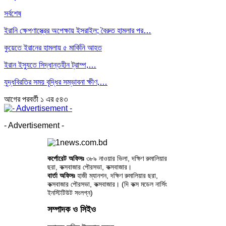
সর্বশেষ
ইরানি ক্ষেপণাস্ত্রের অপেক্ষায় ইসরাইল; বৈরুত হামলার পর…
কুয়েতে ইরানের হামলায় ৫ মার্কিনি আহত
ইরান ইস্যুতে সিদ্ধান্তহীন ট্রাম্প,…
যুদ্ধবিরতির সময় বৃদ্ধির সম্ভাবনা ক্ষীণ,…
আগের
পরবর্তী
১ এর ৫৪৩
- Advertisement -
কর্পোরেট অফিসঃ
৩৮৯ নাওয়ার ভিলা, দক্ষিণ রুমালিয়ার
ছরা, কক্সবাজার পৌরসভা, কক্সবাজার।
বার্তা অফিসঃ
হাজী ম্যানশন, দক্ষিণ রুমালিয়ার ছরা,
কক্সবাজার পৌরসভা, কক্সবাজার। (দি কক্স মডেল নার্সিং
ইনস্টিটিউট সংলগ্ন)
সম্পাদক ও সিইও