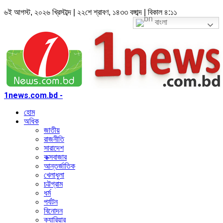
৬ই আগস্ট, ২০২৬ খ্রিস্টাব্দ | ২২শে শ্রাবণ, ১৪৩৩ বঙ্গাব্দ | বিকাল ৪:১১
বাংলা
1news.com.bd -
হোম
অধিক
জাতীয়
রাজনীতি
সারাদেশ
কক্সবাজার
আন্তর্জাতিক
খেলাধুলা
চট্টগ্রাম
ধর্ম
পর্যটন
বিনোদন
ক্যারিয়ার