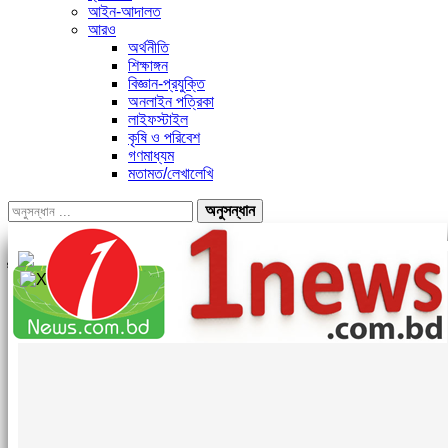
আইন-আদালত
আরও
অর্থনীতি
শিক্ষাঙ্গন
বিজ্ঞান-প্রযুক্তি
অনলাইন পত্রিকা
লাইফস্টাইল
কৃষি ও পরিবেশ
গণমাধ্যম
মতামত/লেখালেখি
পোস্ট
বিভাগ
ট্যাগ