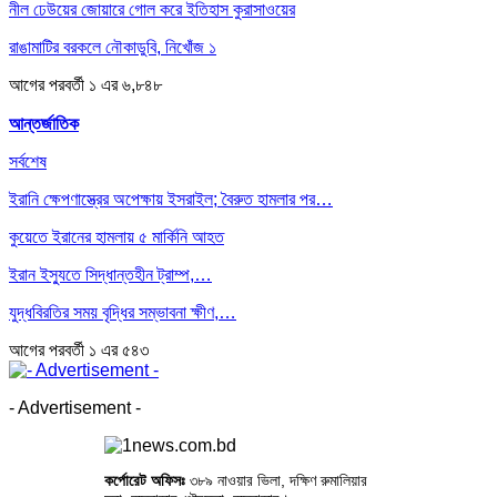
নীল ঢেউয়ের জোয়ারে গোল করে ইতিহাস কুরাসাওয়ের
রাঙামাটির বরকলে নৌকাডুবি, নিখোঁজ ১
আগের
পরবর্তী
১ এর ৬,৮৪৮
আন্তর্জাতিক
সর্বশেষ
ইরানি ক্ষেপণাস্ত্রের অপেক্ষায় ইসরাইল; বৈরুত হামলার পর…
কুয়েতে ইরানের হামলায় ৫ মার্কিনি আহত
ইরান ইস্যুতে সিদ্ধান্তহীন ট্রাম্প,…
যুদ্ধবিরতির সময় বৃদ্ধির সম্ভাবনা ক্ষীণ,…
আগের
পরবর্তী
১ এর ৫৪৩
- Advertisement -
কর্পোরেট অফিসঃ
৩৮৯ নাওয়ার ভিলা, দক্ষিণ রুমালিয়ার