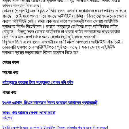
সম্ভব সকল জেলায় আইসিইউ স্থাপন এবং পর্যাপ্ত অক্সিজেন সহায়তা নিশ্চিত করতে
কার্যকর উদ্যোগ নিতে হবে।
সোমবার (৫ জুলাই) এক বিবৃতিতে তিনি বলেন, মহামারি করোনার সংক্রমণ লাফিয়ে লাফিয়ে
বাড়ছে। সেই সঙ্গে পাল্লা দিয়ে বাড়ছে আইসিইউর চাহিদা। কিন্তু দেশের অনেক জেলায়
এখনো আইসিইউ নেই। অথচ এক বছর আগে প্রধানমন্ত্রী সকল জেলায় আইসিইউ
স্থাপনের নির্দেশ দিয়েছিলেন। করোনা আক্রান্ত রোগীদের জন্য আইসিইউর চাহিদা
বেড়েছে। কিন্তু সকল জেলায় আইসিইউ না থাকায় কঠোর লকডাউনের মধ্যে করোনা
রোগী নিয়ে এক জেলা থেকে অন্য জেলায় ছোটাছুটি করছে স্বজনরা।
বিবৃতিতে তিনি আরও বলেন, রাজধানীর সরকারি হাসপাতালগুলোর আইসিইউ ফাঁকা নেই।
বেসরকারি হাসপাতালের আইসিইউগুলো পূর্ণ হয়ে যাচ্ছে। সকল জেলায় আইসিইউ
স্থাপনে স্বাস্থ্য মন্ত্রণালয়কে বিশেষ উদ্যোগ নিতে হবে।
শেয়ার করুন
আগের খবর
থাইল্যান্ডে করোনা টিকা সংক্রান্ত গোপন নথি ফাঁস
পরের খবর
রওশন এরশাদ, জিএম কাদেরকে ঈদের শুভেচ্ছা জানালেন প্রধানমন্ত্রী
আরও খবর জানতে
লেখক থেকে আরো
সর্বশেষ
ইরানি ক্ষেপণাস্ত্রের অপেক্ষায় ইসরাইল; বৈরুত হামলার পর বাড়ছে উত্তেজনা