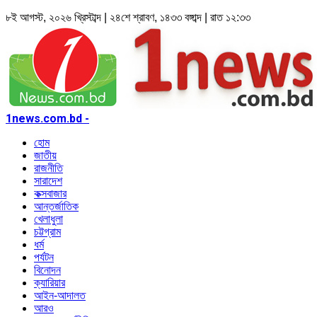
৮ই আগস্ট, ২০২৬ খ্রিস্টাব্দ | ২৪শে শ্রাবণ, ১৪৩৩ বঙ্গাব্দ | রাত ১২:৩৩
1news.com.bd -
হোম
জাতীয়
রাজনীতি
সারাদেশ
কক্সবাজার
আন্তর্জাতিক
খেলাধুলা
চট্টগ্রাম
ধর্ম
পর্যটন
বিনোদন
ক্যারিয়ার
আইন-আদালত
আরও