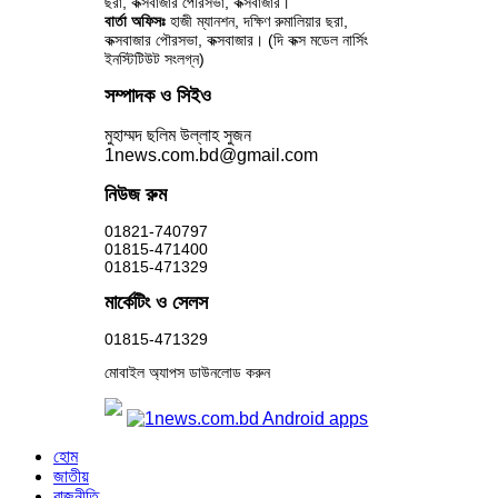
ছরা, কক্সবাজার পৌরসভা, কক্সবাজার।
বার্তা অফিসঃ
হাজী ম্যানশন, দক্ষিণ রুমালিয়ার ছরা,
কক্সবাজার পৌরসভা, কক্সবাজার। (দি কক্স মডেল নার্সিং
ইনস্টিটিউট সংলগ্ন)
সম্পাদক ও সিইও
মুহাম্মদ ছলিম উল্লাহ সুজন
1news.com.bd@gmail.com
নিউজ রুম
01821-740797
01815-471400
01815-471329
মার্কেটিং ও সেলস
01815-471329
মোবাইল অ্যাপস ডাউনলোড করুন
হোম
জাতীয়
রাজনীতি