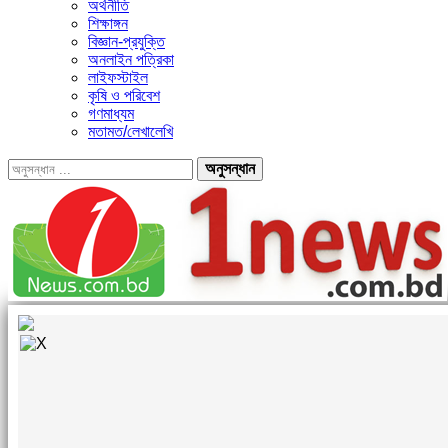
অর্থনীতি
শিক্ষাঙ্গন
বিজ্ঞান-প্রযুক্তি
অনলাইন পত্রিকা
লাইফস্টাইল
কৃষি ও পরিবেশ
গণমাধ্যম
মতামত/লেখালেখি