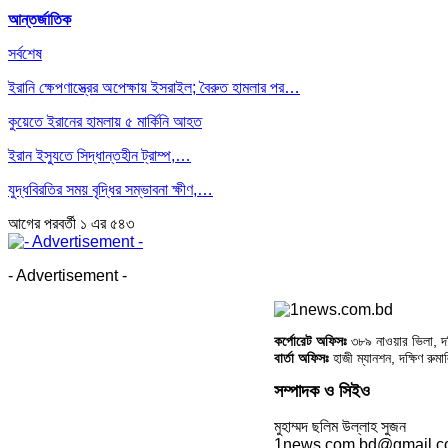
আন্তর্জাতিক
সর্বশেষ
ইরানি ক্ষেপণাস্ত্রের অপেক্ষায় ইসরাইল; বৈরুত হামলার পর…
কুয়েতে ইরানের হামলায় ৫ মার্কিনি আহত
ইরান ইস্যুতে সিদ্ধান্তহীন ট্রাম্প,…
যুদ্ধবিরতির সময় বৃদ্ধির সম্ভাবনা ক্ষীণ,…
আগের
পরবর্তী
১ এর ৫৪৩
- Advertisement -
কর্পোরেট অফিসঃ
৩৮৯ নাওয়ার ভিলা, দক্
বার্তা অফিসঃ
হাজী ম্যানশন, দক্ষিণ রুম
সম্পাদক ও সিইও
মুহাম্মদ ছলিম উল্লাহ সুজন
1news.com.bd@gmail.