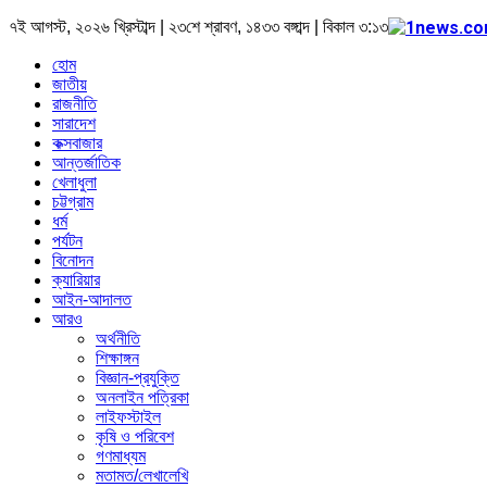
৭ই আগস্ট, ২০২৬ খ্রিস্টাব্দ | ২৩শে শ্রাবণ, ১৪৩৩ বঙ্গাব্দ | বিকাল ৩:১৩
হোম
জাতীয়
রাজনীতি
সারাদেশ
কক্সবাজার
আন্তর্জাতিক
খেলাধুলা
চট্টগ্রাম
ধর্ম
পর্যটন
বিনোদন
ক্যারিয়ার
আইন-আদালত
আরও
অর্থনীতি
শিক্ষাঙ্গন
বিজ্ঞান-প্রযুক্তি
অনলাইন পত্রিকা
লাইফস্টাইল
কৃষি ও পরিবেশ
গণমাধ্যম
মতামত/লেখালেখি