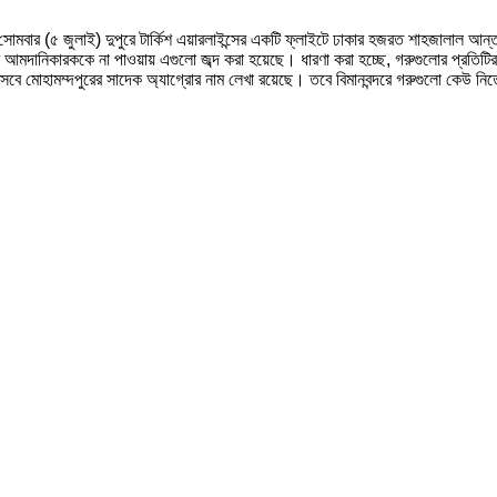
 সোমবার (৫ জুলাই) দুপুরে টার্কিশ এয়ারলাইন্সের একটি ফ্লাইটে ঢাকার হজরত শাহজালাল আন্তর
 আমদানিকারককে না পাওয়ায় এগুলো জব্দ করা হয়েছে। ধারণা করা হচ্ছে, গরুগুলোর প্রতিটির
ে মোহামম্দপুরের সাদেক অ্যাগ্রোর নাম লেখা রয়েছে। তবে বিমানবন্দরে গরুগুলো কেউ নিত