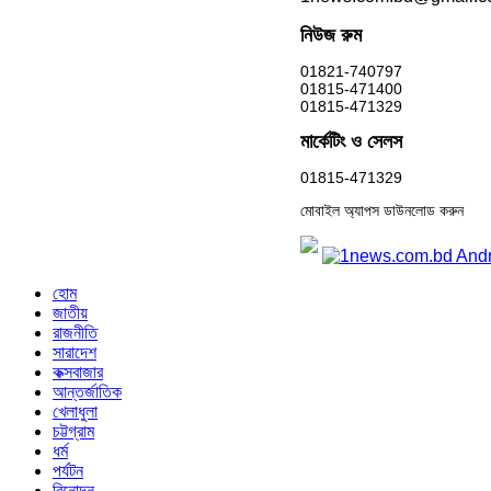
নিউজ রুম
01821-740797
01815-471400
01815-471329
মার্কেটিং ও সেলস
01815-471329
মোবাইল অ্যাপস ডাউনলোড করুন
হোম
জাতীয়
রাজনীতি
সারাদেশ
কক্সবাজার
আন্তর্জাতিক
খেলাধুলা
চট্টগ্রাম
ধর্ম
পর্যটন
বিনোদন