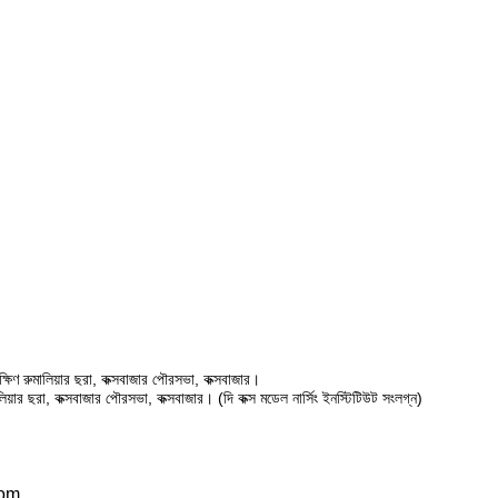
ষিণ রুমালিয়ার ছরা, কক্সবাজার পৌরসভা, কক্সবাজার।
ালিয়ার ছরা, কক্সবাজার পৌরসভা, কক্সবাজার। (দি কক্স মডেল নার্সিং ইনস্টিটিউট সংলগ্ন)
com