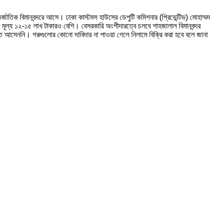
্জাতিক বিমানবন্দরে আসে। ঢাকা কাস্টমস হাউসের ডেপুটি কমিশনার (প্রিভেন্টিভ) মোহাম্মদ
 মূল্য ১২-১৫ লাখ টাকারও বেশি। বেসরকারি অংশীদারত্বে চলবে শাহজালাল বিমানবন্দর
ে আসেননি। গরুগুলোর কোনো দাবিদার না পাওয়া গেলে নিলামে বিক্রি করা হবে বলে জানা