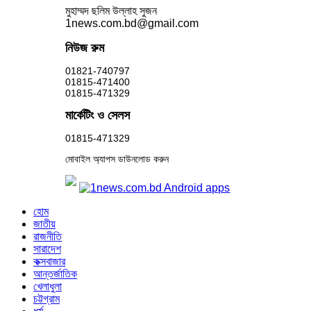
মুহাম্মদ ছলিম উল্লাহ সুজন
1news.com.bd@gmail.com
নিউজ রুম
01821-740797
01815-471400
01815-471329
মার্কেটিং ও সেলস
01815-471329
মোবাইল অ্যাপস ডাউনলোড করুন
হোম
জাতীয়
রাজনীতি
সারাদেশ
কক্সবাজার
আন্তর্জাতিক
খেলাধুলা
চট্টগ্রাম