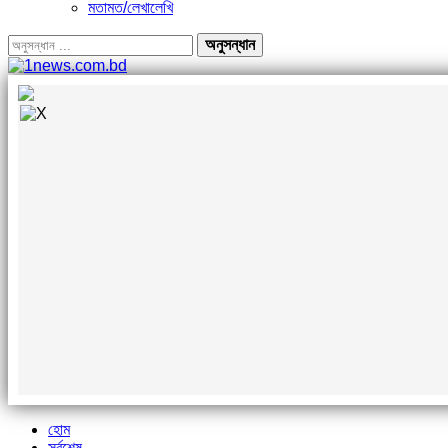
মতামত/লেখালেখি
হোম
সর্বশেষ