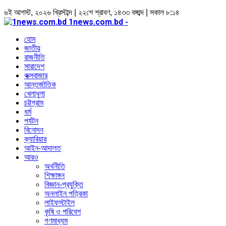
৬ই আগস্ট, ২০২৬ খ্রিস্টাব্দ | ২২শে শ্রাবণ, ১৪৩৩ বঙ্গাব্দ | সকাল ৮:১৪
1news.com.bd -
হোম
জাতীয়
রাজনীতি
সারাদেশ
কক্সবাজার
আন্তর্জাতিক
খেলাধুলা
চট্টগ্রাম
ধর্ম
পর্যটন
বিনোদন
ক্যারিয়ার
আইন-আদালত
আরও
অর্থনীতি
শিক্ষাঙ্গন
বিজ্ঞান-প্রযুক্তি
অনলাইন পত্রিকা
লাইফস্টাইল
কৃষি ও পরিবেশ
গণমাধ্যম