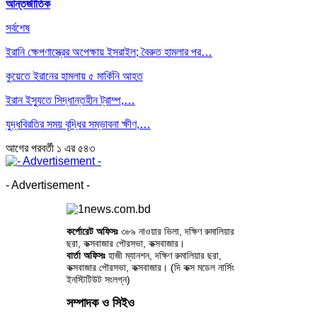
আন্তর্জাতিক
সর্বশেষ
ইরানি ক্ষেপণাস্ত্রের অপেক্ষায় ইসরাইল; বৈরুত হামলার পর…
কুয়েতে ইরানের হামলায় ৫ মার্কিনি আহত
ইরান ইস্যুতে সিদ্ধান্তহীন ট্রাম্প,…
যুদ্ধবিরতির সময় বৃদ্ধির সম্ভাবনা ক্ষীণ,…
আগের
পরবর্তী
১ এর ৫৪৩
- Advertisement -
কর্পোরেট অফিসঃ
৩৮৯ নাওয়ার ভিলা, দক্ষিণ রুমালিয়ার
ছরা, কক্সবাজার পৌরসভা, কক্সবাজার।
বার্তা অফিসঃ
হাজী ম্যানশন, দক্ষিণ রুমালিয়ার ছরা,
কক্সবাজার পৌরসভা, কক্সবাজার। (দি কক্স মডেল নার্সিং
ইনস্টিটিউট সংলগ্ন)
সম্পাদক ও সিইও