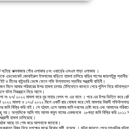
ি ঘটেছে কক্সবাজার পৌর এলাকার ৫নং ওয়ার্ড়ের এসএম পাড়া এলাকায় ।
ে এডভোকেট জোবাইরুল ইসলামের বাড়িতে হামলা চালিয়ে বাড়ির পাশের জায়গাটুকু স্থানীয় কিছু
ট ও টিনের বাইন্ডারি ভেঙ্গে ফেলে শফি উল্লাহসহ স্থানীয় সন্ত্রাসী বাহিনী।
িলে আমার পরিবারের উপর হামলা চালায় টেলিফোনে জানতে পেরে পুলিশ নিয়ে ঘটনাস্থলে গিয়
এসে ঘটনা নিয়ন্ত্রনে নিয়ে আসে।
মলা নং ৯৭/ ২০২২ মামলা করে নুর নাহার বেগম গং এর নামে । পরে এর উপর ভিত্তি করে রে
২০২২ মামলা ও ১৭২/ ২০২২ মিলে একটি রায় ঘোষনা করে সেই মামলায় বিবাদী শফিউল্লাহকে গ
মি বিক্রি করি নাই। সে হঠ্যাৎ এসে আমার জমি দখলের চেষ্টা করে এবং আমাদের পরিবা
 কিছু নয়। অন্যদিকে আমি শাহ আলম বাবুল নামের একজনকে ২৮কড়া জমি বিক্রি করি ২০১১ 
ত্রাসী হামলা চালিয়েছে।
ে বৈঠক আছে তা শেষ করে আপনাকে জানবো।
রান্ত বিষয় নিয়ে দুপক্ষের মাঝে বিরোধ সৃষ্টি হয়েছে । ঘটনা জানতে পেরে তাৎখনিক ঘটনা