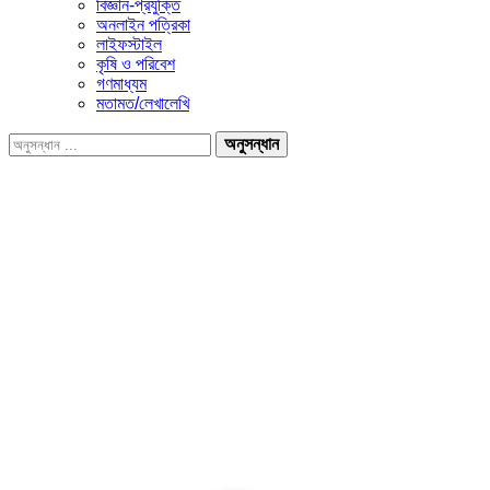
বিজ্ঞান-প্রযুক্তি
অনলাইন পত্রিকা
লাইফস্টাইল
কৃষি ও পরিবেশ
গণমাধ্যম
মতামত/লেখালেখি