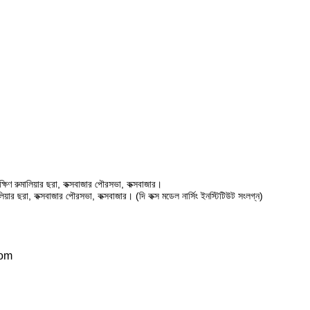
ষিণ রুমালিয়ার ছরা, কক্সবাজার পৌরসভা, কক্সবাজার।
ালিয়ার ছরা, কক্সবাজার পৌরসভা, কক্সবাজার। (দি কক্স মডেল নার্সিং ইনস্টিটিউট সংলগ্ন)
com