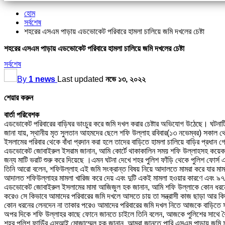
হোম
সর্বশেষ
শহরের এসএম পাড়ায় এডভোকেট পরিবারে হামলা চালিয়ে জমি দখলের চেষ্টা
শহরের এসএম পাড়ায় এডভোকেট পরিবারে হামলা চালিয়ে জমি দখলের চেষ্টা
সর্বশেষ
By
1 news
Last updated
নভে ১৩, ২০২২
শেয়ার করুন
বার্তা পরিবেশক
এডভোকেট পরিবারের বাড়িঘর ভাংচুর করে জমি দখল করার চেষ্টার অভিযোগ উঠেছে। ঘটনাট
জানা যায়, স্থানীয় মৃত সুলতান আহমদের ছেলে শফি উল্লাহ রবিবার(১৩ নভেম্বর) সকাল থেক
ইসলামের পরিবার থেকে বাঁধা প্রদান করা হলে তাদের বাড়িতে হামলা চালিয়ে বাড়ির প্রধান গেই
এডভোকেট জোবাইরুল ইসরাম জানান, আমি কোর্টে থাকাকালিন সময় শফি উল্লাহসহ কয়েকজন ম
জন্য মাটি ভরাট শুরু করে দিয়েছে ।এমন ঘটনা দেখে শহর পুলিশ ফাঁড়ি থেকে পুলিশ ফোর্স 
তিনি আরো বলেন, শফিউল্লাহ এই জমি সংক্রান্ত বিষয় নিয়ে আদালতে মামরা করে যার মা
আদালত শফিউল্লাহর মামলা খারিজ করে দেয় এবং দুটি একই মামলা হওয়ার কারণে এবং ৯৭/ 
এডভোকেট জোবাইরুল ইসলামের মামা আজিজুল হক জানান, আমি শফি উল্লাকে কোন ধরনের জ
করেও সে কিভাবে আমাদের পরিবারের জমি দখলে আসতে চায় তা সন্ত্রাসী কাজ ছাড়া আর
কোন ধরনের লেনদেন না তাকার পরেও আমাদের পরিবারের জমি দখল নিতে আজকে বাড়িতে সন্
অপর দিকে শফি উল্লাহর কাছে ফোনে জানতে চাইলে তিনি বলেন, আজকে পুলিশের সাথ
শহর পুলিশ ফাড়িঁর এসআই মোজাম্মেল হক জানান, আমরা জানতে পারি এসএম পাড়ায় জমি সংক্