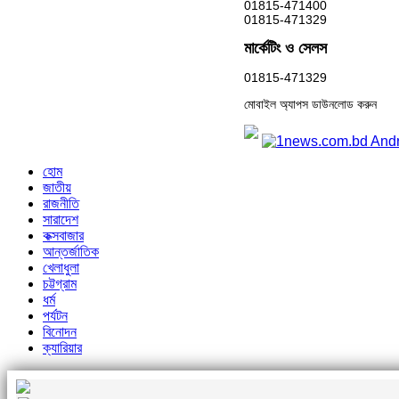
01815-471400
01815-471329
মার্কেটিং ও সেলস
01815-471329
মোবাইল অ্যাপস ডাউনলোড করুন
হোম
জাতীয়
রাজনীতি
সারাদেশ
কক্সবাজার
আন্তর্জাতিক
খেলাধুলা
চট্টগ্রাম
ধর্ম
পর্যটন
বিনোদন
ক্যারিয়ার