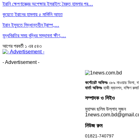
ইরানি ক্ষেপণাস্ত্রের অপেক্ষায় ইসরাইল; বৈরুত হামলার পর…
কুয়েতে ইরানের হামলায় ৫ মার্কিনি আহত
ইরান ইস্যুতে সিদ্ধান্তহীন ট্রাম্প,…
যুদ্ধবিরতির সময় বৃদ্ধির সম্ভাবনা ক্ষীণ,…
আগের
পরবর্তী
১ এর ৫৪৩
- Advertisement -
কর্পোরেট অফিসঃ
৩৮৯ নাওয়ার ভিলা, দক্
বার্তা অফিসঃ
হাজী ম্যানশন, দক্ষিণ রুম
সম্পাদক ও সিইও
মুহাম্মদ ছলিম উল্লাহ সুজন
1news.com.bd@gmail.
নিউজ রুম
01821-740797