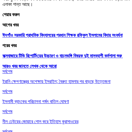
এলাকা শান্ত আছে।
শেয়ার করুন
আগের খবর
ঈদগাঁও সরকারি প্রাথমিক বিদ্যালয়ের প্রধান শিক্ষক রফিকুল ইসলামের বিদায় সংবর্ধনা
পরের খবর
কক্সবাজারে টিভি রিপোর্টিংয়ের উচ্চারণ ও বাচনভঙ্গি বিষয়ক দুই মাসব্যাপী কর্মশালা শুরু
আরও খবর জানতে
লেখক থেকে আরো
সর্বশেষ
ইরানি ক্ষেপণাস্ত্রের অপেক্ষায় ইসরাইল; বৈরুত হামলার পর বাড়ছে উত্তেজনা
সর্বশেষ
ইসলামী ব্যাংকের পরিচালনা পর্ষদ বাতিল ঘোষণা
সর্বশেষ
নীল ঢেউয়ের জোয়ারে গোল করে ইতিহাস কুরাসাওয়ের
সর্বশেষ