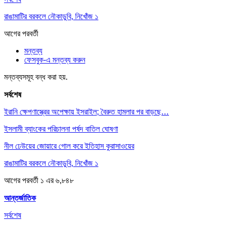
রাঙামাটির বরকলে নৌকাডুবি, নিখোঁজ ১
আগের
পরবর্তী
মন্তব্য
ফেসবুক-এ মন্তব্য করুন
মন্তব্যসমূহ বন্ধ করা হয়.
সর্বশেষ
ইরানি ক্ষেপণাস্ত্রের অপেক্ষায় ইসরাইল; বৈরুত হামলার পর বাড়ছে…
ইসলামী ব্যাংকের পরিচালনা পর্ষদ বাতিল ঘোষণা
নীল ঢেউয়ের জোয়ারে গোল করে ইতিহাস কুরাসাওয়ের
রাঙামাটির বরকলে নৌকাডুবি, নিখোঁজ ১
আগের
পরবর্তী
১ এর ৬,৮৪৮
আন্তর্জাতিক
সর্বশেষ