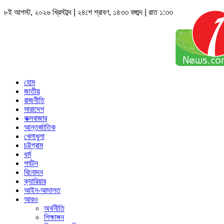
৮ই আগস্ট, ২০২৬ খ্রিস্টাব্দ | ২৪শে শ্রাবণ, ১৪৩৩ বঙ্গাব্দ | রাত ১:৩৩
হোম
জাতীয়
রাজনীতি
সারাদেশ
কক্সবাজার
আন্তর্জাতিক
খেলাধুলা
চট্টগ্রাম
ধর্ম
পর্যটন
বিনোদন
ক্যারিয়ার
আইন-আদালত
আরও
অর্থনীতি
শিক্ষাঙ্গন