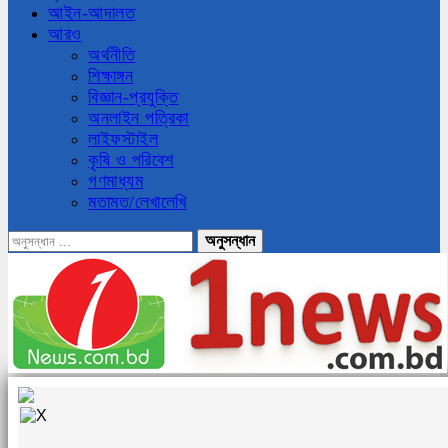
আইন-আদালত
আরও
অর্থনীতি
শিক্ষাঙ্গন
বিজ্ঞান-প্রযুক্তি
অনলাইন পত্রিকা
লাইফস্টাইল
কৃষি ও পরিবেশ
গণমাধ্যম
মতামত/লেখালেখি