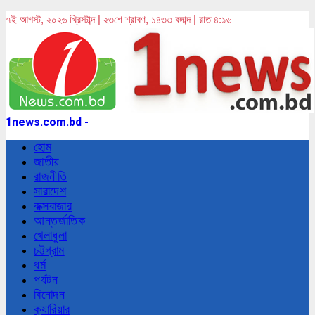
৭ই আগস্ট, ২০২৬ খ্রিস্টাব্দ | ২৩শে শ্রাবণ, ১৪৩৩ বঙ্গাব্দ | রাত ৪:১৬
1news.com.bd -
হোম
জাতীয়
রাজনীতি
সারাদেশ
কক্সবাজার
আন্তর্জাতিক
খেলাধুলা
চট্টগ্রাম
ধর্ম
পর্যটন
বিনোদন
ক্যারিয়ার