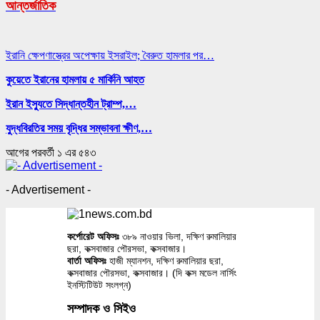
আন্তর্জাতিক
ইরানি ক্ষেপণাস্ত্রের অপেক্ষায় ইসরাইল; বৈরুত হামলার পর…
কুয়েতে ইরানের হামলায় ৫ মার্কিনি আহত
ইরান ইস্যুতে সিদ্ধান্তহীন ট্রাম্প,…
যুদ্ধবিরতির সময় বৃদ্ধির সম্ভাবনা ক্ষীণ,…
আগের
পরবর্তী
১ এর ৫৪৩
- Advertisement -
কর্পোরেট অফিসঃ
৩৮৯ নাওয়ার ভিলা, দক্ষিণ রুমালিয়ার
ছরা, কক্সবাজার পৌরসভা, কক্সবাজার।
বার্তা অফিসঃ
হাজী ম্যানশন, দক্ষিণ রুমালিয়ার ছরা,
কক্সবাজার পৌরসভা, কক্সবাজার। (দি কক্স মডেল নার্সিং
ইনস্টিটিউট সংলগ্ন)
সম্পাদক ও সিইও