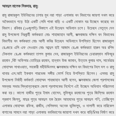
আবদুল মালেক সিকদার, রামু:
রামু রাজারকুল ইউনিয়নের ঢালার মুখ নয়া পাড়া এলাকায় বন বিভাগের জায়গা দখল করে
অবৈধভাবে গড়ে উঠা একটি সেমি পাকা বাড়ি ও একটি দোকান ঘর উচ্ছেদ করেছে বন
বিভাগ। রবিবার (১৬জুলাই) বিকালে এই উচেছদ অভিযান চলে। উচেছদ নেতৃত্ব দেন
রামু উপজেলা নিরবার্র্হী কর্মকরতা মোঃ শাহাজাহান আলী, কক্সবাজার দক্ষিন বন বিভাকের
বিভাগীয় বন কর্মকরতা মোঃ আলী কবির উচেছদ অভিযানে উপস্থিত ছিলেন রাজারকুল
রেণ্জরে এসি এফ দেওয়ান মোঃ আব্দুল হাই আজাদ রেণ্জ কর্মকরতা হারুন অর রশিদ
টেকনাফ রেণ্জ কর্মকরতা তাপস কুমার দেব, রাজারকুল ইউনিয়নের চেয়ারম্যান মফিজুর
রহমান ,বিট অফিসার তোহিদুর রহমান, হান্নান উজ জামান, উত্তম কুমার দাস, সার্ভেয়ার
মোহাম্মদ সাখাওয়াত, সহকারী মহীউদ্দিনসহ কক্সবাজার দক্ষিন বন বিভাগের টহল দল ও রামু
থানার এস.আই ইকবাল পারভেজ সঙ্গীয় ফোর্স নিয়ে উপস্থিত ছিলেন। এসময় রামু
উপজেলা নির্বাহী কর্মকর্তা মোহাম্মদ শাহজাহান আলী বলেন, কক্সবাজার জেলা প্রশাসকের
সমন্বয় সভার সিদ্ধান্তক্রমে জেলা প্রশাসকের নির্দেশে এই উচ্ছেদ অভিযান পরিচালনা
করা হয়। কালো হাজীর পুত্র ইমাম হোসেন, মুফিজুর রহমানের পুত্র জিল্লির রহমান
প্রকাশ জিল্লু, মাদুর পুত্র আবদুল হক ছৈয়দ আহমদের পুত্র আবদুল গণি, তেচ্ছিপুল
এলাকার মোহাম্মদ রফিক, রাজীব, সেলিমসহ অনেক ভূমিদস্যু, ও দালালী করে নারিকেল
বাগানের সামনে নয়া পাড়া এলাকায় বনবিভাগের জায়াগা দখল করে বাড়িÑঘর নির্মাণ করে