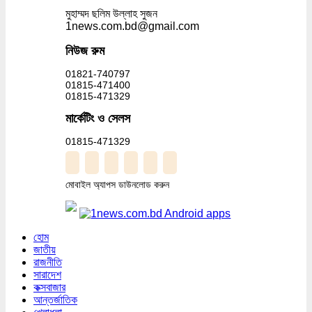
মুহাম্মদ ছলিম উল্লাহ সুজন
1news.com.bd@gmail.com
নিউজ রুম
01821-740797
01815-471400
01815-471329
মার্কেটিং ও সেলস
01815-471329
মোবাইল অ্যাপস ডাউনলোড করুন
হোম
জাতীয়
রাজনীতি
সারাদেশ
কক্সবাজার
আন্তর্জাতিক