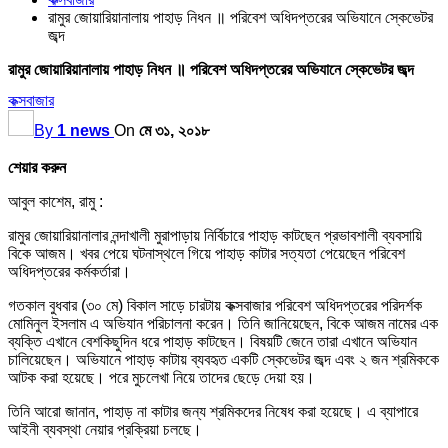
রামুর জোয়ারিয়ানালায় পাহাড় নিধন ॥ পরিবেশ অধিদপ্তরের অভিযানে স্কেভেটর
জব্দ
রামুর জোয়ারিয়ানালায় পাহাড় নিধন ॥ পরিবেশ অধিদপ্তরের অভিযানে স্কেভেটর জব্দ
কক্সবাজার
By
1 news
On
মে ৩১, ২০১৮
শেয়ার করুন
আবুল কাশেম, রামু :
রামুর জোয়ারিয়ানালার নন্দাখালী মুরাপাড়ায় নির্বিচারে পাহাড় কাটছেন প্রভাবশালী ব্যবসায়ি
বিকে আজম। খবর পেয়ে ঘটনাস্থলে গিয়ে পাহাড় কাটার সত্যতা পেয়েছেন পরিবেশ
অধিদপ্তরের কর্মকর্তারা।
গতকাল বুধবার (৩০ মে) বিকাল সাড়ে চারটায় কক্সবাজার পরিবেশ অধিদপ্তরের পরিদর্শক
মোমিনুল ইসলাম এ অভিযান পরিচালনা করেন। তিনি জানিয়েছেন, বিকে আজম নামের এক
ব্যক্তি এখানে বেশকিছুদিন ধরে পাহাড় কাটছেন। বিষয়টি জেনে তারা এখানে অভিযান
চালিয়েছেন। অভিযানে পাহাড় কাটায় ব্যবহৃত একটি স্কেভেটর জব্দ এবং ২ জন শ্রমিককে
আটক করা হয়েছে। পরে মুচলেখা নিয়ে তাদের ছেড়ে দেয়া হয়।
তিনি আরো জানান, পাহাড় না কাটার জন্য শ্রমিকদের নিষেধ করা হয়েছে। এ ব্যাপারে
আইনী ব্যবস্থা নেয়ার প্রক্রিয়া চলছে।