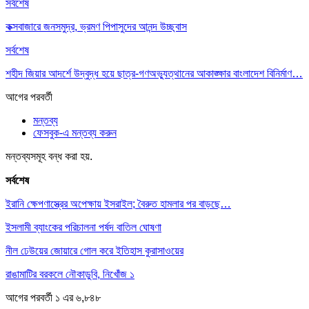
সর্বশেষ
কক্সবাজারে জনসমুদ্র, ভ্রমণ পিপাসুদের আনন্দ উচ্ছ্বাস
সর্বশেষ
শহীদ জিয়ার আদর্শে উদ্বুদ্ধ হয়ে ছাত্র-গণঅভ্যুত্থানের আকাঙ্ক্ষার বাংলাদেশ বিনির্মাণ…
আগের
পরবর্তী
মন্তব্য
ফেসবুক-এ মন্তব্য করুন
মন্তব্যসমূহ বন্ধ করা হয়.
সর্বশেষ
ইরানি ক্ষেপণাস্ত্রের অপেক্ষায় ইসরাইল; বৈরুত হামলার পর বাড়ছে…
ইসলামী ব্যাংকের পরিচালনা পর্ষদ বাতিল ঘোষণা
নীল ঢেউয়ের জোয়ারে গোল করে ইতিহাস কুরাসাওয়ের
রাঙামাটির বরকলে নৌকাডুবি, নিখোঁজ ১
আগের
পরবর্তী
১ এর ৬,৮৪৮