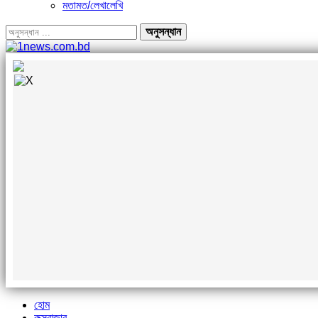
মতামত/লেখালেখি
হোম
কক্সবাজার