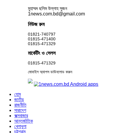
মুহাম্মদ ছলিম উল্লাহ সুজন
1news.com.bd@gmail.com
নিউজ রুম
01821-740797
01815-471400
01815-471329
মার্কেটিং ও সেলস
01815-471329
মোবাইল অ্যাপস ডাউনলোড করুন
হোম
জাতীয়
রাজনীতি
সারাদেশ
কক্সবাজার
আন্তর্জাতিক
খেলাধুলা
চট্টগ্রাম