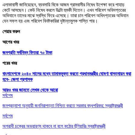
এলাকাবাসী জানিয়েছেন, ব্যবসায়ি বিকে আজম গ্রামবাসীর নিষেধ উপেক্ষা করে পাহাড়
কেটে আসছেন। কেউ নিষেধ করলে উল্টো হুমকী দিতেন। এখন পরিবেশ অধিদপ্তরের
অভিযানে তাদের মাঝে স্বস্থি ফিরে এসেছে। তারা চান পরিবেশ অধিদপ্তরের অভিযান
যেন সফল হয় এবং পরিবেশ বিনষ্টকারিরা দৃষ্টান্তমুলক শাস্তি পায়।
শেয়ার করুন
আগের খবর
জনপ্রতি সর্বনিম্ন ফিতরা ৭০ টাকা
পরের খবর
বাংলাদেশকে ২০৪০ সালের মধ্যে তামাকমুক্ত করতে প্রধানমন্ত্রীর ঘোষণা বাস্তবায়ন করা
হবে- জেলা প্রশাসক
আরও খবর জানতে
লেখক থেকে আরো
সর্বশেষ
জনপ্রত্যাশা অনুযায়ী জননিরাপত্তা নিশ্চিত করতে সরকার বদ্ধপরিকর: স্বরাষ্ট্রমন্ত্রী
সর্বশেষ
অপরাধী চক্রের অভয়ারণ্য থাকবে না বলে কঠোর হুঁশিয়ারিঃ স্বরাষ্ট্রমন্ত্রী