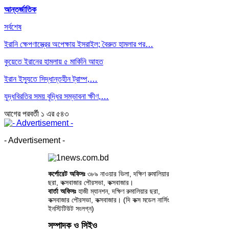
আন্তর্জাতিক
সর্বশেষ
ইরানি ক্ষেপণাস্ত্রের অপেক্ষায় ইসরাইল; বৈরুত হামলার পর…
কুয়েতে ইরানের হামলায় ৫ মার্কিনি আহত
ইরান ইস্যুতে সিদ্ধান্তহীন ট্রাম্প,…
যুদ্ধবিরতির সময় বৃদ্ধির সম্ভাবনা ক্ষীণ,…
আগের
পরবর্তী
১ এর ৫৪৩
- Advertisement -
কর্পোরেট অফিসঃ
৩৮৯ নাওয়ার ভিলা, দক্ষিণ রুমালিয়ার
ছরা, কক্সবাজার পৌরসভা, কক্সবাজার।
বার্তা অফিসঃ
হাজী ম্যানশন, দক্ষিণ রুমালিয়ার ছরা,
কক্সবাজার পৌরসভা, কক্সবাজার। (দি কক্স মডেল নার্সিং
ইনস্টিটিউট সংলগ্ন)
সম্পাদক ও সিইও