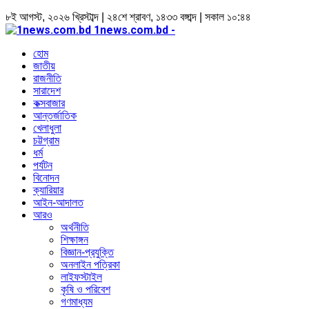
৮ই আগস্ট, ২০২৬ খ্রিস্টাব্দ | ২৪শে শ্রাবণ, ১৪৩৩ বঙ্গাব্দ | সকাল ১০:৪৪
1news.com.bd -
হোম
জাতীয়
রাজনীতি
সারাদেশ
কক্সবাজার
আন্তর্জাতিক
খেলাধুলা
চট্টগ্রাম
ধর্ম
পর্যটন
বিনোদন
ক্যারিয়ার
আইন-আদালত
আরও
অর্থনীতি
শিক্ষাঙ্গন
বিজ্ঞান-প্রযুক্তি
অনলাইন পত্রিকা
লাইফস্টাইল
কৃষি ও পরিবেশ
গণমাধ্যম