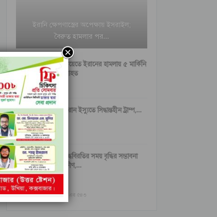
ইরানি ক্ষেপণাস্ত্রের অপেক্ষায় ইসরাইল;
বৈরুত হামলার পর…
কুয়েতে ইরানের হামলায় ৫ মার্কিনি
আহত
ইরান ইস্যুতে সিদ্ধান্তহীন ট্রাম্প,…
যুদ্ধবিরতির সময় বৃদ্ধির সম্ভাবনা
ক্ষীণ,…
আগের
পরবর্তী
১ এর ৫৪৩