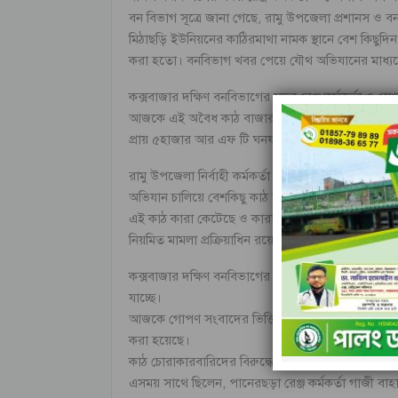
বন বিভাগ সূত্রে জানা গেছে, রামু উপজেলা প্রশানস ও 
মিঠাছড়ি ইউনিয়নের কাঠিরমাথা নামক স্থানে বেশ কিছুদি
করা হতো। বনবিভাগ খবর পেয়ে যৌথ অভিযানের মাধ্যমে
কক্সবাজার দক্ষিণ বনবিভাগের সদর রেঞ্জ কর্মকর্তা ও 
আজকে এই অবৈধ কাঠ বাজারটি বন্ধ করা হয়েছে এবং সেই 
প্রায় ৫হাজার আর এফ টি ঘনফুটের বাজারমূল্য হতে প্রায়
রামু উপজেলা নির্বাহী কর্মকর্তা ফাহমিদা মোস্তফা জান
অভিযান চালিয়ে বেশকিছু কাঠ জব্দ করা হয়েছে।
এই কাঠ কারা কেটেছে ও কারা এভাবে বিক্রি করছে তদন্
নিয়মিত মামলা প্রক্রিয়াধিন রয়েছে।
কক্সবাজার দক্ষিণ বনবিভাগের বিভাগীয় বন কর্মকর্তা
যাচ্ছে।
আজকে গোপণ সংবাদের ভিত্তিতে যৌথ অভবযান পরিচালনা 
করা হয়েছে।
কাঠ চোরাকারবারিদের বিরুদ্ধে আমাদের অভিযান অব
এসময় সাথে ছিলেন, পানেরছড়া রেঞ্জ কর্মকর্তা গাজী বাহার 