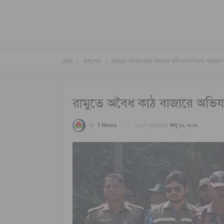
হোম
সর্বশেষ
রামুতে অবৈধ কাঠ বাজারে অভিযান,বিপুল পরিমাণ ক
রামুতে অবৈধ কাঠ বাজারে অভিযা
Last updated
জানু ১৯, ২০২৩
By
1 News