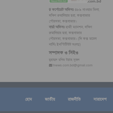
কর্পোরেট অফিসঃ
৩৮৯ নাওয়ার ভিলা,
দক্ষিণ রুমালিয়ার ছরা, কক্সবাজার
পৌরসভা, কক্সবাজার।
বার্তা অফিসঃ
হাজী ম্যানশন, দক্ষিণ
রুমালিয়ার ছরা, কক্সবাজার
পৌরসভা, কক্সবাজার। (দি কক্স মডেল
নার্সিং ইনস্টিটিউট সংলগ্ন)
সম্পাদক ও সিইও
মুহাম্মদ ছলিম উল্লাহ সুজন
1news.com.bd@gmail.com
হোম
জাতীয়
রাজনীতি
সারাদেশ