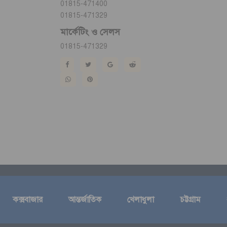
01815-471400
01815-471329
মার্কেটিং ও সেলস
01815-471329
কক্সবাজার
আন্তর্জাতিক
খেলাধুলা
চট্টগ্রাম