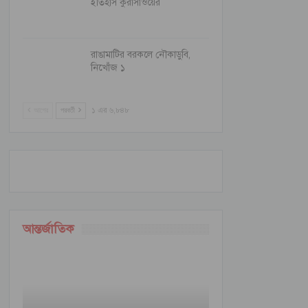
ইতিহাস কুরাসাওয়ের
রাঙামাটির বরকলে নৌকাডুবি,
নিখোঁজ ১
আগের
পরবর্তী
১ এর ৬,৮৪৮
আন্তর্জাতিক