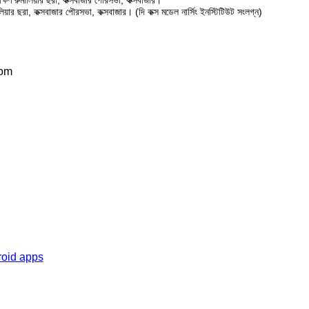
ষিণ রুমালিয়ার ছরা, কক্সবাজার পৌরসভা, কক্সবাজার।
ালিয়ার ছরা, কক্সবাজার পৌরসভা, কক্সবাজার। (দি কক্স মডেল নার্সিং ইনস্টিটিউট সংলগ্ন)
com