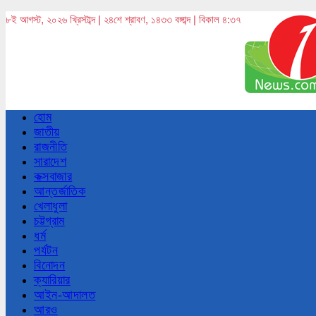
৮ই আগস্ট, ২০২৬ খ্রিস্টাব্দ | ২৪শে শ্রাবণ, ১৪৩৩ বঙ্গাব্দ | বিকাল ৪:৩৭
হোম
জাতীয়
রাজনীতি
সারাদেশ
কক্সবাজার
আন্তর্জাতিক
খেলাধুলা
চট্টগ্রাম
ধর্ম
পর্যটন
বিনোদন
ক্যারিয়ার
আইন-আদালত
আরও