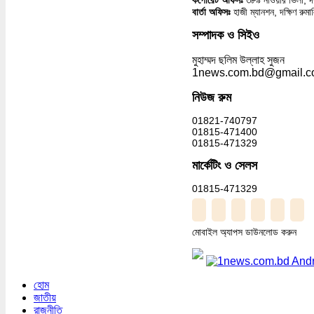
কর্পোরেট অফিসঃ
৩৮৯ নাওয়ার ভিলা, দক্
বার্তা অফিসঃ
হাজী ম্যানশন, দক্ষিণ রুম
সম্পাদক ও সিইও
মুহাম্মদ ছলিম উল্লাহ সুজন
1news.com.bd@gmail.
নিউজ রুম
01821-740797
01815-471400
01815-471329
মার্কেটিং ও সেলস
01815-471329
মোবাইল অ্যাপস ডাউনলোড করুন
হোম
জাতীয়
রাজনীতি