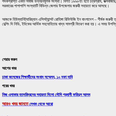
পদকপ্রাপ্ত একটি সমাজ উন্নয়নমুলক সংস্থা। বিগত ১৯৯৮ইং হতে চট্রগ্রাম, কক্সবাজার, র
সরকারের পাশাপাশি সংস্থাাটি বিভিন্ন জেলায় উপজেলায় জরুরী সহায়তা করে আসছে।
আজকে হিউম্যানিট্যারিয়্যান এসিসট্যান্সট রোহিঙ্গা রিফিউজি ইন বাংলাদেশ – শীর্ষক জরুরী ত
হেল্পিং দি নিডি, ইউকের আর্থিক সহযোহিতায় খাদ্য সামগ্রী বিতরণ করা হয়। এ সময় উপস্থিত
শেয়ার করুন
আগের খবর
ঢাকা কলেজের শিক্ষার্থীদের সংবাদ সম্মেলন, ১০ দফা দাবি
পরের খবর
নিজ এলাকার হতদরিদ্রদের সহায়তা দিলো সৌদি প্রবাসী ফরিদুল আলম
আরও খবর জানতে
লেখক থেকে আরো