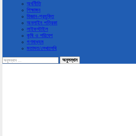
অর্থনীতি
শিক্ষাঙ্গন
বিজ্ঞান-প্রযুক্তি
অনলাইন পত্রিকা
লাইফস্টাইল
কৃষি ও পরিবেশ
গণমাধ্যম
মতামত/লেখালেখি