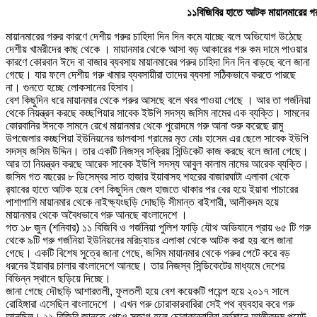
১১বিজিবির হাতে আটক মায়ানমারের গর
মায়ানমারের গরুর কারণে দেশীয় গরুর চাহিদা দিন দিন কমে যাচ্ছে বলে অভিযোগ উঠেছে
দেশীয় খামরীদের কাছ থেকে । মায়ানমার থেকে আসা বড় আকারের গরু কম দামে পাওয়ার
কারণে কোরবান ঈদে বা বাজার ব্যবসায় মায়ানমারের গরুর চাহিদা দিন দিন বাড়ছে বলে জানা
গেছে। যার ফলে দেশীয় গরু খামার ব্যবসায়ীরা তাদের ব্যবসা সঠিকভাবে করতে পারছে
না। গুনতে হচ্ছে লোকসানের হিসাব।
বেশ কিছুদিন ধরে মায়ানমার থেকে গরুর আসছে বলে খবর পাওয়া গেছে । আর তা গর্জনিয়া
থেকে নিয়ন্ত্রন করছে কচ্ছপিয়ার সাবেক ইউপি সদস্য জসিম নামের এক ব্যক্তি। সামনের
কোরবানির ঈদকে সামনে রেখে মায়ানমার থেকে পুরোদমে গরু আনা শুরু করেছে রামু
উপজেলার কচ্ছপিয়া ইউনিয়নের ভালবাসা গ্রামের মৃত মোঃ হাসেম এর ছেলে সাবেক ইউপি
সদস্য জসিম উদ্দিন। তার একটি নিজস্ব সক্রিয় সিন্ডিকেট কাজ করছে বলে জানা গেছে।
আর তা নিয়ন্ত্রন করছে আরেক সাবেক ইউপি সদস্য আবুল কালাম নামের আরেক ব্যক্তি।
জসিম গত বছরের ৮ ডিসেম্বর সাত হাজার ইয়াবাসহ শহরের বাজারঘাটা এলাকা থেকে
র‌্যাবের হাতে আটক হয়ে বেশ কিছুদিন জেল হাজতে থাকার পর বের হয়ে ইয়াবা পাচারের
পাশাপাশি মায়ানমার থেকে নাইক্ষ্যংছড়ি দোছড়ি সীমান্ত বাইশারী, আলীকদম হয়ে
মায়ানমার থেকে অবৈধভাবে গরু আনছে বাংলাদেশে ।
গত ১৮ জুন (শনিবার) ১১ বিজিবি ও গর্জনিয়া পুলিশ ফাড়ি যৌথ অভিযানে প্রায় ৬৫ টি গরু
থেকে ৯টি গরু গর্জনিয়া ইউনিয়নের মরিচ্যাচর এলাকা থেকে আটক করা হয় বলে জানা
গেছে। একটি বিশেষ সুত্রে জানা গেছে, জসিম মায়ানমার থেকে গরুর পেটে করে বড়
ধরনের ইয়াবার চালার বাংলাদেশে আনছে। তার নিজস্ব সিন্ডিকেটের মাধ্যমে দেশের
বিভিন্ন স্থানে ছড়িয়ে দিচ্ছে।
জানা গেছে দৌছড়ি আশারতলী, ফুলতলী হয়ে বেশ কয়েকটি পয়েন্প হয়ে ২০১৭ সালে
রোহিঙ্গারা এসেছিল বাংলাদেশে । এখন গরু চোরাকারবারিরা সেই পথ ব্যবহার করে গরু
আনছিল। ১১ বিজিবি জানতে পেওে সজাগ হলে চোরাকারবারিরা বর্তমানে আলীকদম পয়েন্ট