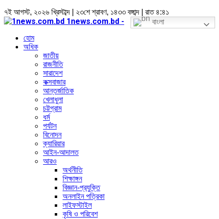
৭ই আগস্ট, ২০২৬ খ্রিস্টাব্দ | ২৩শে শ্রাবণ, ১৪৩৩ বঙ্গাব্দ | রাত ৪:৪১
1news.com.bd -
বাংলা
হোম
অধিক
জাতীয়
রাজনীতি
সারাদেশ
কক্সবাজার
আন্তর্জাতিক
খেলাধুলা
চট্টগ্রাম
ধর্ম
পর্যটন
বিনোদন
ক্যারিয়ার
আইন-আদালত
আরও
অর্থনীতি
শিক্ষাঙ্গন
বিজ্ঞান-প্রযুক্তি
অনলাইন পত্রিকা
লাইফস্টাইল
কৃষি ও পরিবেশ