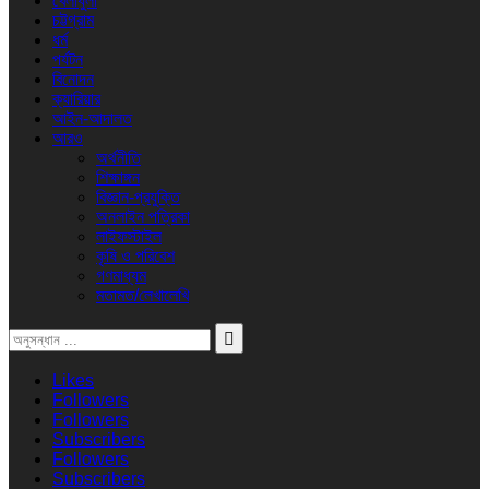
খেলাধুলা
চট্টগ্রাম
ধর্ম
পর্যটন
বিনোদন
ক্যারিয়ার
আইন-আদালত
আরও
অর্থনীতি
শিক্ষাঙ্গন
বিজ্ঞান-প্রযুক্তি
অনলাইন পত্রিকা
লাইফস্টাইল
কৃষি ও পরিবেশ
গণমাধ্যম
মতামত/লেখালেখি
Likes
Followers
Followers
Subscribers
Followers
Subscribers