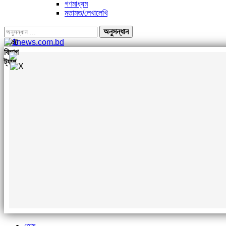
গণমাধ্যম
মতামত/লেখালেখি
পোস্ট
বিভাগ
ট্যাগ
হোম