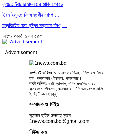
কুয়েতে ইরানের হামলায় ৫ মার্কিনি আহত
ইরান ইস্যুতে সিদ্ধান্তহীন ট্রাম্প,…
যুদ্ধবিরতির সময় বৃদ্ধির সম্ভাবনা ক্ষীণ,…
আগের
পরবর্তী
১ এর ৫৪৩
- Advertisement -
কর্পোরেট অফিসঃ
৩৮৯ নাওয়ার ভিলা, দক্ষিণ রুমালিয়ার
ছরা, কক্সবাজার পৌরসভা, কক্সবাজার।
বার্তা অফিসঃ
হাজী ম্যানশন, দক্ষিণ রুমালিয়ার ছরা,
কক্সবাজার পৌরসভা, কক্সবাজার। (দি কক্স মডেল নার্সিং
ইনস্টিটিউট সংলগ্ন)
সম্পাদক ও সিইও
মুহাম্মদ ছলিম উল্লাহ সুজন
1news.com.bd@gmail.com
নিউজ রুম