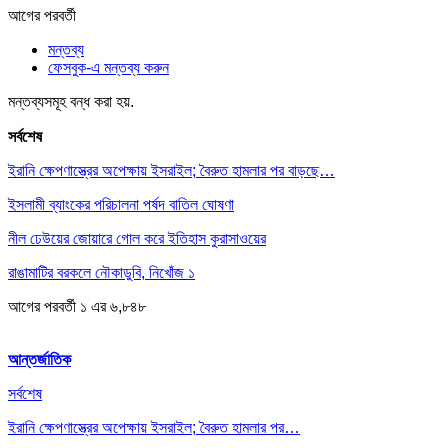
আগের
পরবর্তী
মন্তব্য
ফেসবুক-এ মন্তব্য করুন
মন্তব্যসমূহ বন্ধ করা হয়.
সর্বশেষ
ইরানি ক্ষেপণাস্ত্রের অপেক্ষায় ইসরাইল; বৈরুত হামলার পর বাড়ছে…
ইসলামী ব্যাংকের পরিচালনা পর্ষদ বাতিল ঘোষণা
নীল ঢেউয়ের জোয়ারে গোল করে ইতিহাস কুরাসাওয়ের
রাঙামাটির বরকলে নৌকাডুবি, নিখোঁজ ১
আগের
পরবর্তী
১ এর ৬,৮৪৮
আন্তর্জাতিক
সর্বশেষ
ইরানি ক্ষেপণাস্ত্রের অপেক্ষায় ইসরাইল; বৈরুত হামলার পর…