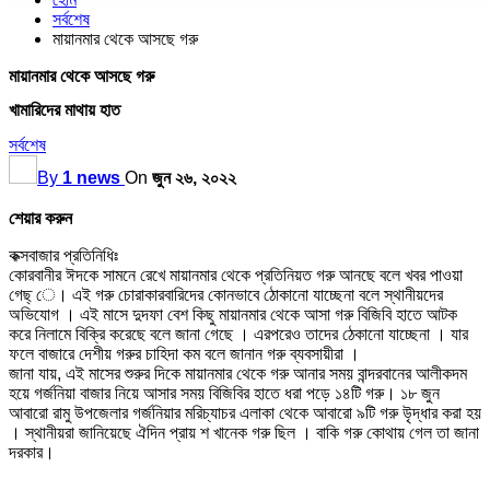
সর্বশেষ
মায়ানমার থেকে আসছে গরু
মায়ানমার থেকে আসছে গরু
খামারিদের মাথায় হাত
সর্বশেষ
By
1 news
On
জুন ২৬, ২০২২
শেয়ার করুন
কক্সবাজার প্রতিনিধিঃ
কোরবানীর ঈদকে সামনে রেখে মায়ানমার থেকে প্রতিনিয়ত গরু আনছে বলে খবর পাওয়া
গেছ্ ে। এই গরু চোরাকারবারিদের কোনভাবে ঠোকানো যাচ্ছেনা বলে স্থানীয়দের
অভিযোগ । এই মাসে দুদফা বেশ কিছু মায়ানমার থেকে আসা গরু বিজিবি হাতে আটক
করে নিলামে বিক্রি করেছে বলে জানা গেছে । এরপরেও তাদের ঠেকানো যাচ্ছেনা । যার
ফলে বাজারে দেশীয় গরুর চাহিদা কম বলে জানান গরু ব্যবসায়ীরা ।
জানা যায়, এই মাসের শুরুর দিকে মায়ানমার থেকে গরু আনার সময় বান্দরবানের আলীকদম
হয়ে গর্জনিয়া বাজার নিয়ে আসার সময় বিজিবির হাতে ধরা পড়ে ১৪টি গরু। ১৮ জুন
আবারো রামু উপজেলার গর্জনিয়ার মরিচ্যাচর এলাকা থেকে আবারো ৯টি গরু উৃদ্ধার করা হয়
। স্থানীয়রা জানিয়েছে ঐদিন প্রায় শ খানেক গরু ছিল । বাকি গরু কোথায় গেল তা জানা
দরকার।