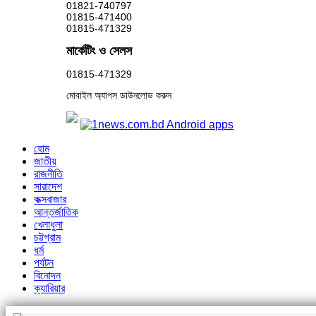
01821-740797
01815-471400
01815-471329
মার্কেটিং ও সেলস
01815-471329
মোবাইল অ্যাপস ডাউনলোড করুন
হোম
জাতীয়
রাজনীতি
সারাদেশ
কক্সবাজার
আন্তর্জাতিক
খেলাধুলা
চট্টগ্রাম
ধর্ম
পর্যটন
বিনোদন
ক্যারিয়ার