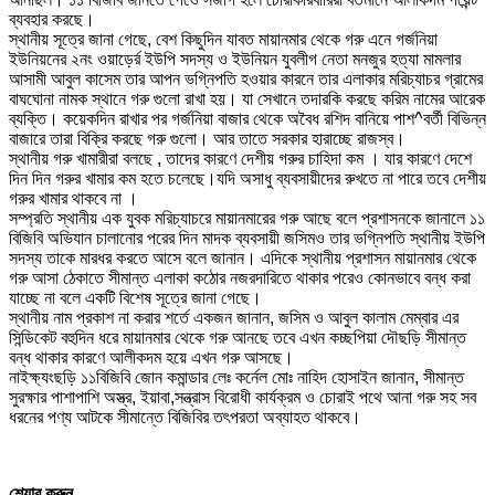
ব্যবহার করছে।
স্থানীয় সূত্রে জানা গেছে, বেশ কিছুদিন যাবত মায়ানমার থেকে গরু এনে গর্জনিয়া
ইউনিয়নের ২নং ওয়াড়ের্র ইউপি সদস্য ও ইউনিয়ন যুবলীগ নেতা মনজুর হত্যা মামলার
আসামী আবুল কাসেম তার আপন ভগ্নিপতি হওয়ার কারনে তার এলাকার মরিচ্যাচর গ্রামের
বাঘঘোনা নামক স্থানে গরু গুলো রাখা হয়। যা সেখানে তদারকি করছে করিম নামের আরেক
ব্যক্তি। কয়েকদিন রাখার পর গর্জনিয়া বাজার থেকে অবৈধ রশিদ বানিয়ে পাশ^বর্তী বিভিন্ন
বাজারে তারা বিক্রি করছে গরু গুলো। আর তাতে সরকার হারাচ্ছে রাজস্ব।
স্থানীয় গরু খামারীরা বলছে , তাদের কারণে দেশীয় গরুর চাহিদা কম । যার কারণে দেশে
দিন দিন গরুর খামার কম হতে চলেছে।যদি অসাধু ব্যবসায়ীদের রুখতে না পারে তবে দেশীয়
গরুর খামার থাকবে না ।
সম্প্রতি স্থানীয় এক যুবক মরিচ্যাচরে মায়ানমারের গরু আছে বলে প্রশাসনকে জানালে ১১
বিজিবি অভিযান চালানোর পরের দিন মাদক ব্যবসায়ী জসিমও তার ভগ্নিপতি স্থানীয় ইউপি
সদস্য তাকে মারধর করতে আসে বলে জানান। এদিকে স্থানীয় প্রশাসন মায়ানমার থেকে
গরু আসা ঠেকাতে সীমান্ত এলাকা কঠোর নজরদারিতে থাকার পরেও কোনভাবে বন্ধ করা
যাচ্ছে না বলে একটি বিশেষ সূত্রে জানা গেছে।
স্থানীয় নাম প্রকাশ না করার শর্তে একজন জানান, জসিম ও আবুল কালাম মেম্বার এর
সিন্ডিকেট বহুদিন ধরে মায়ানমার থেকে গরু আনছে তবে এখন কচ্ছপিয়া দৌছড়ি সীমান্ত
বন্ধ থাকার কারণে আলীকদম হয়ে এখন গরু আসছে।
নাইক্ষ্যংছড়ি ১১বিজিবি জোন কমান্ডার লেঃ কর্নেল মোঃ নাহিদ হোসাইন জানান, সীমান্ত
সুরক্ষার পাশাপাশি অস্ত্র, ইয়াবা,সন্ত্রাস বিরোধী কার্যক্রম ও চোরাই পথে আনা গরু সহ সব
ধরনের পণ্য আটকে সীমান্তে বিজিবির তৎপরতা অব্যাহত থাকবে।
শেয়ার করুন