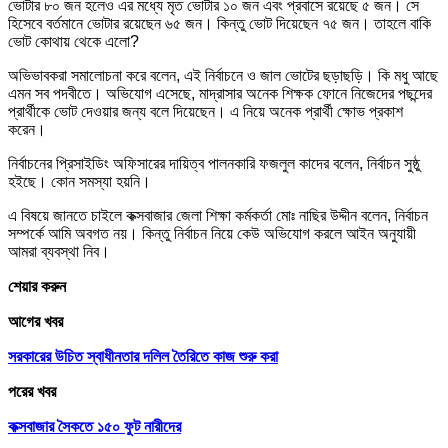
ভোটার ৮০ জন হলেও এর মধ্যে মৃত ভোটার ১০ জন এবং প্রবাসে রয়েছে ৫ জন। সে
হিসেবে বর্তমানে ভোটার রয়েছেন ৬৫ জন। কিন্তু ভোট দিয়েছেন ৭৫ জন। তাহলে বাকি
ভোট কোথায় থেকে এলো?
অভিভাবকরা সমালোচনা করে বলেন, এই নির্বাচনে ও জাল ভোটের ছড়াছড়ি। কি মধু আছে
এমন সব পদবীতে। অভিযোগ এসেছে, মাদ্রাসার অনেক শিক্ষক ফোনে নিজেদের পছন্দের
প্রার্থীকে ভোট দেওয়ার জন্য বলে দিয়েছেন। এ নিয়ে অনেক প্রার্থী ক্ষোভ প্রকাশ
করেন।
নির্বাচনের প্রিসাইডিং অফিসারের দায়িত্ব পালনকারি ফজলুল কাদের বলেন, নির্বাচন সুষ্ঠু
হইছে। কোন সমস্যা হয়নি।
এ বিষয়ে জানতে চাইলে কক্সবাজার জেলা শিক্ষা কর্মকর্তা মোঃ নাছির উদ্দীন বলেন, নির্বাচন
সম্পর্কে আমি অবগত নয়। কিন্তু নির্বাচন নিয়ে কেউ অভিযোগ করলে আইন অনুযায়ী
আমরা ব্যবস্থা নিব।
শেয়ার করুন
আগের খবর
সরকারের উচিত স্বাধীনতার দলিল তৈরিতে কাজ শুরু করা
পরের খবর
কক্সবাজার সৈকতে ১৫০ ফুট নারীদের