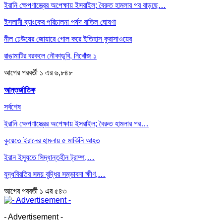
ইরানি ক্ষেপণাস্ত্রের অপেক্ষায় ইসরাইল; বৈরুত হামলার পর বাড়ছে…
ইসলামী ব্যাংকের পরিচালনা পর্ষদ বাতিল ঘোষণা
নীল ঢেউয়ের জোয়ারে গোল করে ইতিহাস কুরাসাওয়ের
রাঙামাটির বরকলে নৌকাডুবি, নিখোঁজ ১
আগের
পরবর্তী
১ এর ৬,৮৪৮
আন্তর্জাতিক
সর্বশেষ
ইরানি ক্ষেপণাস্ত্রের অপেক্ষায় ইসরাইল; বৈরুত হামলার পর…
কুয়েতে ইরানের হামলায় ৫ মার্কিনি আহত
ইরান ইস্যুতে সিদ্ধান্তহীন ট্রাম্প,…
যুদ্ধবিরতির সময় বৃদ্ধির সম্ভাবনা ক্ষীণ,…
আগের
পরবর্তী
১ এর ৫৪৩
- Advertisement -