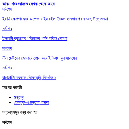
আরও খবর জানতে
লেখক থেকে আরো
সর্বশেষ
ইরানি ক্ষেপণাস্ত্রের অপেক্ষায় ইসরাইল; বৈরুত হামলার পর বাড়ছে উত্তেজনা
সর্বশেষ
ইসলামী ব্যাংকের পরিচালনা পর্ষদ বাতিল ঘোষণা
সর্বশেষ
নীল ঢেউয়ের জোয়ারে গোল করে ইতিহাস কুরাসাওয়ের
সর্বশেষ
রাঙামাটির বরকলে নৌকাডুবি, নিখোঁজ ১
আগের
পরবর্তী
মন্তব্য
ফেসবুক-এ মন্তব্য করুন
মন্তব্যসমূহ বন্ধ করা হয়.
সর্বশেষ