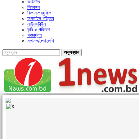
অর্থনীতি
শিক্ষাঙ্গন
বিজ্ঞান-প্রযুক্তি
অনলাইন পত্রিকা
লাইফস্টাইল
কৃষি ও পরিবেশ
গণমাধ্যম
মতামত/লেখালেখি