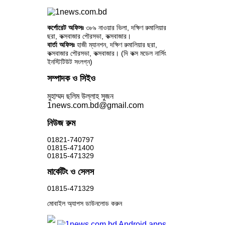
কর্পোরেট অফিসঃ
৩৮৯ নাওয়ার ভিলা, দক্ষিণ রুমালিয়ার
ছরা, কক্সবাজার পৌরসভা, কক্সবাজার।
বার্তা অফিসঃ
হাজী ম্যানশন, দক্ষিণ রুমালিয়ার ছরা,
কক্সবাজার পৌরসভা, কক্সবাজার। (দি কক্স মডেল নার্সিং
ইনস্টিটিউট সংলগ্ন)
সম্পাদক ও সিইও
মুহাম্মদ ছলিম উল্লাহ সুজন
1news.com.bd@gmail.com
নিউজ রুম
01821-740797
01815-471400
01815-471329
মার্কেটিং ও সেলস
01815-471329
মোবাইল অ্যাপস ডাউনলোড করুন