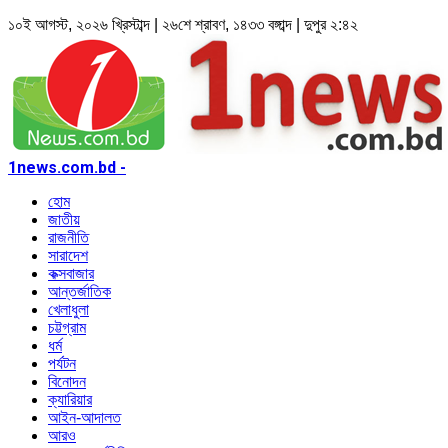
১০ই আগস্ট, ২০২৬ খ্রিস্টাব্দ | ২৬শে শ্রাবণ, ১৪৩৩ বঙ্গাব্দ | দুপুর ২:৪২
1news.com.bd -
হোম
জাতীয়
রাজনীতি
সারাদেশ
কক্সবাজার
আন্তর্জাতিক
খেলাধুলা
চট্টগ্রাম
ধর্ম
পর্যটন
বিনোদন
ক্যারিয়ার
আইন-আদালত
আরও