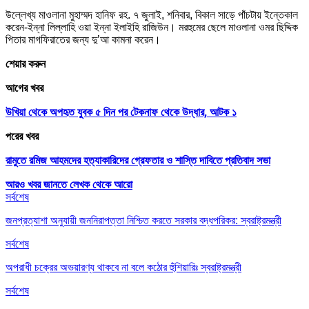
উল্লেখ্য মাওলানা মুহাম্মদ হানিফ রহ. ৭ জুলাই, শনিবার, বিকাল সাড়ে পাঁচটায় ইন্তেকাল
করেন-ইন্না লিল্লাহি ওয়া ইন্না ইলাইহি রাজিউন। মরহুমের ছেলে মাওলানা ওমর ছিদ্দিক
পিতার মাগফিরাতের জন্য দু’আ কামনা করেন।
শেয়ার করুন
আগের খবর
উখিয়া থেকে অপহৃত যুবক ৫ দিন পর টেকনাফ থেকে উদ্ধার, আটক ১
পরের খবর
রামুতে রমিজ আহমদের হত্যাকারিদের গ্রেফতার ও শাস্তি দাবিতে প্রতিবাদ সভা
আরও খবর জানতে
লেখক থেকে আরো
সর্বশেষ
জনপ্রত্যাশা অনুযায়ী জননিরাপত্তা নিশ্চিত করতে সরকার বদ্ধপরিকর: স্বরাষ্ট্রমন্ত্রী
সর্বশেষ
অপরাধী চক্রের অভয়ারণ্য থাকবে না বলে কঠোর হুঁশিয়ারিঃ স্বরাষ্ট্রমন্ত্রী
সর্বশেষ