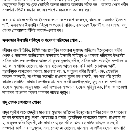
নেতৃবৃন্দসহ বিপুল সংখ্যক তৌহিদী জনতা নামাজে জানাযায় শরীক হন। জানাযা শেষে শহীদ
মাওলানা মতিউর রহমান রহ. এর পাশে মরহুমকে দাফন করা হয়।
বরেণ্য এ আলেমেদ্বীনের ইন্তেকালে শোক প্রকাশ করেছেন, বাংলাদেশ নেজামে ইসলাম
পার্টি, কক্সবাজার ইসলামী সাহিত্য ও গবেষণা পরিষদ, বাংলাদেশ ইসলামী ছাত্র সমাজ, রামু
লেখক ফোরামসহ বিশিষ্ট আলেম-ওলামাগণ।
কক্সবাজার ইসলামী সাহিত্য ও গবেষণা পরিষদের শোক…
বর্ষীয়ান রাজনীতিবিদ, বিশিষ্ট আলেমেদ্বীন মাওলানা মুহাম্মদ হানিফের ইন্তেকালে গভীর
শোক ও সমবেদনা জানিয়েছেন,কক্সবাজার ইসলামী সাহিত্য ও গবেষণা পরিষদের উপদেষ্টা
মাসিক আল-হক সম্পাদক আল্লামা ফুরকানুল্লাহ খলীল, মাসিক আত-তাওহীদ সম্পাদক ড.
আ. ফ. ম খালিদ হোসেন, মাওলানা হাফেজ আব্দুল হক, কবি কাজী মোহাম্মদ আলী,
প্রাবন্ধিক আখতারুল আলম, মাওলানা আ. হ. ম নুরুল কবির হিলালী, এড. হোছাইন
আহমদ আনছারী, সংগঠনের সভাপতি মাওলানা নুরুল হক চকোরী, সহ-সভাপতি মুফতি
কামাল হোসাইন, সাধারণ সম্পাদক মাওলানা কাজী এরশাদুল্লাহ, যুগ্ম সাধারণ সম্পাদক
হাফেজ মুহাম্মদ আবুল মঞ্জুর, অর্থ সম্পাদক মাওলানা হাফেজ মুবিনুল হক, শিক্ষা ও গবেষণা
সম্পাদক মাওলানা আব্দুল গফফার নাছের প্রমুখ।
রামু লেখক ফোরামের শোকঃ
রামুর প্রবীণ আলেমেদ্বীন মাওলানা মুহাম্মদ হানিফের ইন্তেকালে গভীর শোক ও সমবেদনা
জ্ঞাপন করেছেন রামু লেখক ফোরামের উপদেষ্টা প্রাবন্ধিক আখতারুল আলম, মাওলানা আ.
হ. ম নুরুল কবির হিলালী, মাওলানা মোহছেন শরীফ, এড. হোসাইন আহমদ আনছারী,
মাওলানা কাজী এরশাদুল্লাহ, এস. মোহাম্মদ হোসেন, মাওলানা আতাউর রহমান, সভাপতি