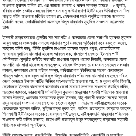
মাওলানা মুহাম্মদ হানিফ রহ. এর নামাজে জানাযা ও দাফন সম্পন্ন হয়েছে। ৮ জুলাই,
রবিবার সকাল ১০টায় মরহুমের নিজ গ্রাম রামু কাউয়ারখোপ ইউনিয়নের উখিয়ারঘোনা টিলা
পাড়ায় শহীদ মাওলানা মতিউর রহমান রহ. হেফজখানা মাঠে অনুষ্ঠিত নামাজে জানাযায়
ইমামতি করেন, জোয়ারিয়ানালা এমদাদুল উলুম মাদ্রাসার মুহাদ্দিস মাওলানা আব্দুল্লাহ
তাজ।
ইসলামী ছাত্রসমাজের কেন্দ্রীয় সহ-সভাপতি ও কক্সবাজার জেলা সভাপতি হাফেজ মুহাম্মদ
আবুল মঞ্জুরের সঞ্চালনায় নামাজে জানাযার পূর্বে মরহুমের স্মৃতিচারণ করে বক্তৃতা করেন,
মরহুমের ঘনিষ্ঠ বন্ধু, বিশিষ্ট মুহাদ্দিস মাওলানা হাফেজ আব্দুল গফুর, জোয়ারিয়ানালা
মাদ্রাসার মুহাদ্দিস মাওলানা হাফেজ আবদুল হক, বাংলাদেশ নেজামে ইসলাম পার্টি
সৌদিআরব কেন্দ্রীয় কমিটির সভাপতি মাওলানা আব্দুল খালেক নিজামী, কক্সবাজার জেলা
সভাপতি মাওলানা হাফেজ ছালামতুল্লাহ, সাবেক উপজেলা চেয়ারম্যান সোহেল সরওয়ার
কাজল, কক্সবাজার জেলা পরিষদ সদস্য, কাউয়ারখোপ ইউনিয়নের সাবেক চেয়ারম্যান
শামসুল আলম, রাজারকুল আজিজুল উলুম মাদ্রাসার পরিচালক মাওলানা মোহছেন শরিফ,
জেলা নেজামে ইসলাম পার্টির সিনিয়র সহ-সভাপতি মাওলানা আ. হ. ম নুরুল কবির হিলালী,
হেফাজতে ইসলাম বাংলাদেশ কক্সবাজার জেলা সাধারণ সম্পাদক মাওলানা ইয়াছিন হাবিব,
মরহুমের জামাতা, ভারুয়াখালী মা’আরিফুল কুরআন মাদ্রাসার সহকারী পরিচালক মাওলানা
আসাদ উল্লাহ, এলাকার সমাজসেবক নুরুল ইসলাম, রামু প্রবাসী কল্যাণ সংস্থা মক্কা
রামুর সাধারণ সম্পাদক এস মোহাম্মদ হোসেন প্রমুখ। এছাড়াও কাউয়ারখোপের সাবেক
চেয়ারম্যান মুহাম্মদ হানিফ, মুক্তিযোদ্ধা নুরুল হক, বর্তমান চেয়ারম্যান মোস্তাক আহমদ,
পিএমখালী ইউনিয়নের সাবেক চেয়ারম্যান শহীদুল্লাহ, নাইক্ষ্যংছড়ি মাদ্রাসার পরিচালক
মাওলানা কারী কলিম উল্লাহ, মহেশখালী মারকাযুল উলুম দারুচ্ছুন্নাহ মাদ্রাসার সহকারী
পরিচালক মাওলানা জুনাইদসহ
বিশিষ্ট আলেম-ওলামা, রাজনীতিবিদ, শিক্ষাবিদ, জনপ্রতিনিধি, পেশাজীবী ও সামাজিক