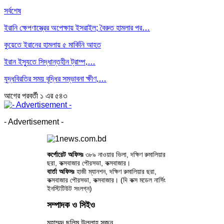
সর্বশেষ
ইরানি ক্ষেপণাস্ত্রের অপেক্ষায় ইসরাইল; বৈরুত হামলার পর…
কুয়েতে ইরানের হামলায় ৫ মার্কিনি আহত
ইরান ইস্যুতে সিদ্ধান্তহীন ট্রাম্প,…
যুদ্ধবিরতির সময় বৃদ্ধির সম্ভাবনা ক্ষীণ,…
আগের
পরবর্তী
১ এর ৫৪৩
- Advertisement -
কর্পোরেট অফিসঃ
৩৮৯ নাওয়ার ভিলা, দক্ষিণ রুমালিয়ার
ছরা, কক্সবাজার পৌরসভা, কক্সবাজার।
বার্তা অফিসঃ
হাজী ম্যানশন, দক্ষিণ রুমালিয়ার ছরা,
কক্সবাজার পৌরসভা, কক্সবাজার। (দি কক্স মডেল নার্সিং
ইনস্টিটিউট সংলগ্ন)
সম্পাদক ও সিইও
মুহাম্মদ ছলিম উল্লাহ সুজন