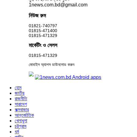
1news.com.bd@gmail.com
নিউজ রুম
01821-740797
01815-471400
01815-471329
মার্কেটিং ও সেলস
01815-471329
মোবাইল অ্যাপস ডাউনলোড করুন
হোম
জাতীয়
রাজনীতি
সারাদেশ
কক্সবাজার
আন্তর্জাতিক
খেলাধুলা
চট্টগ্রাম
ধর্ম