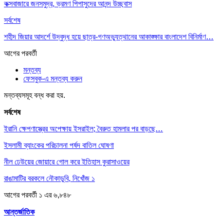
কক্সবাজারে জনসমুদ্র, ভ্রমণ পিপাসুদের আনন্দ উচ্ছ্বাস
সর্বশেষ
শহীদ জিয়ার আদর্শে উদ্বুদ্ধ হয়ে ছাত্র-গণঅভ্যুত্থানের আকাঙ্ক্ষার বাংলাদেশ বিনির্মাণ…
আগের
পরবর্তী
মন্তব্য
ফেসবুক-এ মন্তব্য করুন
মন্তব্যসমূহ বন্ধ করা হয়.
সর্বশেষ
ইরানি ক্ষেপণাস্ত্রের অপেক্ষায় ইসরাইল; বৈরুত হামলার পর বাড়ছে…
ইসলামী ব্যাংকের পরিচালনা পর্ষদ বাতিল ঘোষণা
নীল ঢেউয়ের জোয়ারে গোল করে ইতিহাস কুরাসাওয়ের
রাঙামাটির বরকলে নৌকাডুবি, নিখোঁজ ১
আগের
পরবর্তী
১ এর ৬,৮৪৮
আন্তর্জাতিক