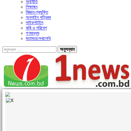
অর্থনীতি
শিক্ষাঙ্গন
বিজ্ঞান-প্রযুক্তি
অনলাইন পত্রিকা
লাইফস্টাইল
কৃষি ও পরিবেশ
গণমাধ্যম
মতামত/লেখালেখি