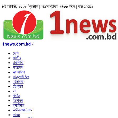
৮ই আগস্ট, ২০২৬ খ্রিস্টাব্দ | ২৪শে শ্রাবণ, ১৪৩৩ বঙ্গাব্দ | রাত ১২:৪২
1news.com.bd -
হোম
জাতীয়
রাজনীতি
সারাদেশ
কক্সবাজার
আন্তর্জাতিক
খেলাধুলা
চট্টগ্রাম
ধর্ম
পর্যটন
বিনোদন
ক্যারিয়ার
আইন-আদালত
আরও