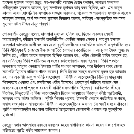
হাফেজ মুহাম্মদ আবুল মঞ্জুর, সহ-সভাপতি আহমদ ছৈয়দ ফরমান, সাধারণ সম্পাদক
খলীলুল্লাহ ফুরকান আমেল, যুগ্ম সম্পাদক মুহাম্মদ আবু বকর ছিদ্দিক, এস. এম আবুল
কালাম আযাদ,সাংগঠনিক সম্পাদক সাজ্জাদ সরওয়ার, গবেষণা ও প্রকাশনা সম্পাদক হাফেজ
সাইফুল ইসলাম, অর্থ সম্পাদক মুহাম্মদ দিদারুল আলম, সাহিত্য -সাংস্কৃতিক সম্পাদক
মুহাম্মদ মঈন উদ্দিন মামুন প্রমুখ।
শোকবার্তায় নেতৃবৃন্দ বলেন, মাওলানা মুহাম্মদ হানিফ রহ. ছিলেন একজন মেধাবী
আলেমেদ্বীন, বর্ষীয়ান ইসলামী রাজনীতিবিদ,একনিষ্ঠ সমাজ সেবক। শায়খুল ইসলাম
আল্লামা আতহার আলী রহ. এর মতো বুযুর্গানেদ্বীনের রাজনৈতিক আদর্শে অনুপ্রাণিত হয়ে
তিনি ঐতিহ্যবাহী নেজামে ইসলাম পার্টিতে যোগদান করেছিলেন। আল্লামা সৈয়দ মুসলেহ
উদ্দীন রহ., খতীবে আযম আল্লামা ছিদ্দিক আহমদ রহ., শহীদ মৌলভী ফরিদ আহমদ রহ.
এর সান্নিধ্যে তিনি প্রাচীনতম এ দলের কর্মতৎপরতায় সরব ছিলেন। তিনি প্রথমে
কক্সবাজার মহকুমা নেজামে ইসলাম পার্টির সাধারণ সম্পাদক, পরে দীর্ঘকাল যাবৎ জেলা
সভাপতি হিসেবে দায়িত্ব পালন করেন। তিনি ছিলেন মরহুম মাওলানা নুরুল হক আরমান
রহ. এর একনিষ্ঠ বন্ধু ও ঘনিষ্ঠ সহযোদ্ধা। বিশিষ্ট এ আলেমেদ্বীন বিভিন্ন মাদ্রাসায়
শিক্ষকতার খেদমত এবং মসজিদের খতীব হিসেবেও গুরুত্বপূর্ণ দায়িত্ব আঞ্জাম দেন।
একমেয়াদে জেলা পুস্তক ব্যবসায়ী সমিতির সভাপতিও ছিলেন। ব্যক্তিগত জীবনে
নির্লোভ, নিভৃতচারী এ বিজ্ঞ আলেমেদ্বীন ছিলেন অন্যায়ের বিরুদ্ধে বলিষ্ঠ প্রতিবাদী,
সত্যের পথে অটল-অবিচল। দ্বীনি শিক্ষার প্রসার, ইসলামী নেজাম প্রতিষ্ঠার সংগ্রাম,
সমাজ সংস্কার ও মানবসেবায় বিশিষ্ট এ আলেমেদ্বীনের অবদান চির ম্মরণীয় হয়ে থাকবে।
প্রবীণ আলেমেদ্বীন মাওলানা হানিফের ইন্তেকালে জেলাবাসী একজন বড় মুরুব্বীকে
হারালো।
নেতৃবৃন্দ মহান আল্লাহর দরবারে মরহুমের রুহের মাগফিরাত কামনা করেন এবং শোকাহত
পরিবারের প্রতি গভীর সমবেদনা জানান।