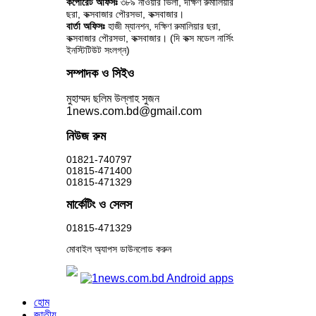
কর্পোরেট অফিসঃ
৩৮৯ নাওয়ার ভিলা, দক্ষিণ রুমালিয়ার
ছরা, কক্সবাজার পৌরসভা, কক্সবাজার।
বার্তা অফিসঃ
হাজী ম্যানশন, দক্ষিণ রুমালিয়ার ছরা,
কক্সবাজার পৌরসভা, কক্সবাজার। (দি কক্স মডেল নার্সিং
ইনস্টিটিউট সংলগ্ন)
সম্পাদক ও সিইও
মুহাম্মদ ছলিম উল্লাহ সুজন
1news.com.bd@gmail.com
নিউজ রুম
01821-740797
01815-471400
01815-471329
মার্কেটিং ও সেলস
01815-471329
মোবাইল অ্যাপস ডাউনলোড করুন
হোম
জাতীয়