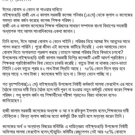
ঈদের বোনাস ও বেতন না পাওয়ার দাবিতে
নাইক্ষ্যংছড়ি হাজী এম এ কালাম সরকারী কলেজ শনিবার (১৪মে) থেকে ক্লাস ও কলেজের
সমস্ত কাজ বর্জন করেছে কলেজ শিক্ষক পরিষদ।
হাজী এম এ কালাম কলেজের শিক্ষক পরিষদের সাধারণ সম্পাদক বাংলা বিভাগের সহকারী
অধ্যাপক শাহ আলম সাংবাদিকদের একথা জানান।
তিনি বলেন, ঈদে আমরা বোনাস ও বেতন পাইনি। পরিবার নিয়ে আমরা ঈদ আনন্দের সাথে
পালন করতে পারিনি। পুরো জীবন এই কলেজে কাটিয়ে দিয়েছি। এখন আমাদের বেতন
বোনাস দিতে অপারগতা প্রকাশ করছে।তাহলে আমরা পরিবার নিয়ে কিভাবে চলবো?
উপজেলার নাইক্ষ্যংছড়ি হাজী কালাম সরকারী ডিগ্রি কলেজটি একটি আদর্শ প্রতিষ্ঠান।
শিক্ষকরা প্রতিষ্ঠাকালিন বিনা বেতনে চাকরি করেছি। ফান্ডে টাকা না থাকায় বেতন-ভাতা
নিইনি।এখন ফান্ডে প্রায় ৪২ লাখ টাকা স্থিতি আছে। ৭৫℅ বেতন দিলে ব্যয় হবে
মাত্র সাড়ে ৭ লাখ টাকা। কলেজের ক্ষতি হবে না। কিন্ত বেতন পাচ্ছি না।
গত বৃহস্পতিবার(১২ মে) নাইক্ষ্যংছড়ি উপজেলা নির্বাহী কর্মকর্তা সালমা ফেরদৌস এর সাথে
বৈঠকে তাদের দাবী নিয়ে বৈঠক হলে দাবি পূরণ না হওয়ায় নতুন কর্মসূচি ঘোষনা করেন শিক্ষক
পরিষদ। শুধু ক্লাস বর্জন নয় শিক্ষার্থীদের পরীক্ষা গ্রহনেও বিরত থাকবেন বলেও
জানিয়েছেন।
হাজী কালাম সরকারী কলেজের অধ্যক্ষ ও আ ন ম রফিকুল ইসলাম বলেন,শিক্ষকদের দাবী
যৌক্তিক। কিন্ত ক্লাস বর্জনের মতো কর্মসূচি ঠিক হয়নি বলে মন্তব্য করেন তিনি।
কলেজের অর্থ ও অন্যান্য বিষয়ের মনিটরিং এ দায়িত্বরত নাইক্ষ্যংছড়ি উপজেলা নির্বাহী
অফিসার সালমা ফেরদৌস বলেন,স্ট্যান্ডিং কমিটির রেজুলেশন নেই আর ৭৫% বোনাসে