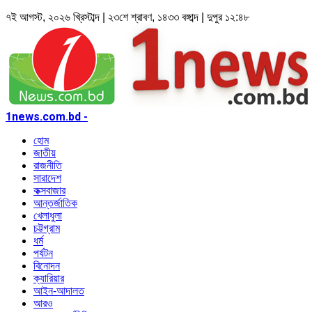
৭ই আগস্ট, ২০২৬ খ্রিস্টাব্দ | ২৩শে শ্রাবণ, ১৪৩৩ বঙ্গাব্দ | দুপুর ১২:৪৮
1news.com.bd -
হোম
জাতীয়
রাজনীতি
সারাদেশ
কক্সবাজার
আন্তর্জাতিক
খেলাধুলা
চট্টগ্রাম
ধর্ম
পর্যটন
বিনোদন
ক্যারিয়ার
আইন-আদালত
আরও