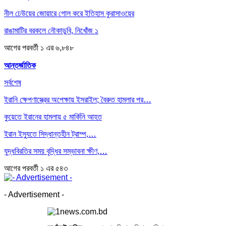
নীল ঢেউয়ের জোয়ারে গোল করে ইতিহাস কুরাসাওয়ের
রাঙামাটির বরকলে নৌকাডুবি, নিখোঁজ ১
আগের
পরবর্তী
১ এর ৬,৮৪৮
আন্তর্জাতিক
সর্বশেষ
ইরানি ক্ষেপণাস্ত্রের অপেক্ষায় ইসরাইল; বৈরুত হামলার পর…
কুয়েতে ইরানের হামলায় ৫ মার্কিনি আহত
ইরান ইস্যুতে সিদ্ধান্তহীন ট্রাম্প,…
যুদ্ধবিরতির সময় বৃদ্ধির সম্ভাবনা ক্ষীণ,…
আগের
পরবর্তী
১ এর ৫৪৩
- Advertisement -