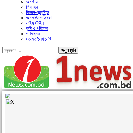
অর্থনীতি
শিক্ষাঙ্গন
বিজ্ঞান-প্রযুক্তি
অনলাইন পত্রিকা
লাইফস্টাইল
কৃষি ও পরিবেশ
গণমাধ্যম
মতামত/লেখালেখি