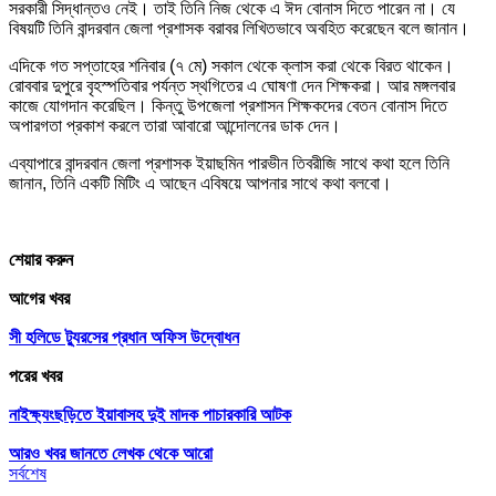
সরকারী সিদ্ধান্তও নেই। তাই তিনি নিজ থেকে এ ঈদ বোনাস দিতে পারেন না। যে
বিষয়টি তিনি বান্দরবান জেলা প্রশাসক বরাবর লিখিতভাবে অবহিত করেছেন বলে জানান।
এদিকে গত সপ্তাহের শনিবার (৭ মে) সকাল থেকে ক্লাস করা থেকে বিরত থাকেন।
রোববার দুপুরে বৃহস্পতিবার পর্যন্ত স্থগিতের এ ঘোষণা দেন শিক্ষকরা। আর মঙ্গলবার
কাজে যোগদান করেছিল। কিন্তু উপজেলা প্রশাসন শিক্ষকদের বেতন বোনাস দিতে
অপারগতা প্রকাশ করলে তারা আবারো আন্দোলনের ডাক দেন।
এব্যাপারে বান্দরবান জেলা প্রশাসক ইয়াছমিন পারভীন তিবরীজি সাথে কথা হলে তিনি
জানান, তিনি একটি মিটিং এ আছেন এবিষয়ে আপনার সাথে কথা বলবো।
শেয়ার করুন
আগের খবর
সী হলিডে ট্যুরসের প্রধান অফিস উদ্বোধন
পরের খবর
নাইক্ষ্যংছড়িতে ইয়াবাসহ দুই মাদক পাচারকারি আটক
আরও খবর জানতে
লেখক থেকে আরো
সর্বশেষ