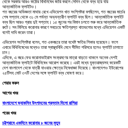
থেকে সরকার আরও কঠোর বিধিনিষেধ জারি করলে সেদিন থেকে বন্ধ হয়ে যায়
আন্তর্জাতিক ফ্লাইটও।
গত বছরের অভিজ্ঞতা মাথায় রেখে এভিয়েশন খাত সংশ্লিষ্টরা বলছিলেন, গত বছরের মার্চের
শেষ সপ্তাহ থেকে ৩১ মে পর্যন্ত অভ্যন্তরীণ ফ্লাইট বন্ধ ছিল। আন্তর্জাতিক ফ্লাইট
বন্ধ ছিল আরও প্রায় দুই সপ্তাহ। ১৫ জুনের পর বিমান চলতে শুরু করে আন্তর্জাতিক
রুটে। সব মিলিয়ে করোনার কারণে সবচেয়ে ক্ষতিগ্রস্ত খাতগুলোর মধ্যে এভিয়েশন একটি
বলেই দাবি করেন তারা।
এভিয়েশন সংশ্লিষ্টরা বলেন, গত একবছরে তারা যথেষ্ট ক্ষতির শিকার হয়েছেন। ফলে
এবারে বিধিনিষেধের মধ্যেও তারা স্বাস্থ্যবিধি মেনে সীমিত পরিসরে হলেও ফ্লাইট চালাতে
চান।
এদিকে, এ বছর ফের করোনাভাইরাস সংক্রমণের মাত্রা বাড়তে থাকলে অনেক দেশই
আন্তর্জাতিক ফ্লাইটে বিধিনিষেধ আরোপ করেছে। এরই মধ্যে যুক্তরাজ্যসহ কয়েকটি
দেশ বাংলাদেশ থেকে যাত্রী যাওয়ার ক্ষেত্রে নিষেধাজ্ঞা দিয়েছে। বাংলাদেশও ইউরোপের
২৫টিসহ মোট ৩৭টি দেশের সঙ্গে ফ্লাইট বন্ধ ঘোষণা করে।
শেয়ার করুন
আগের খবর
বাংলাদেশে ভ্যাকসিন উৎপাদনের প্রস্তাব দিলো রাশিয়া
পরের খবর
চট্টগ্রামে একদিনে করোনায় ৮ জনের মৃত্যু