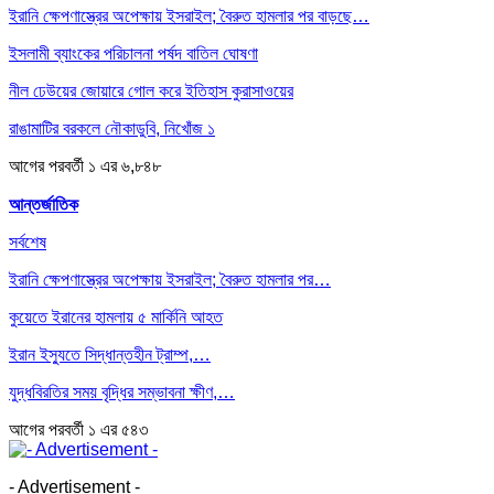
ইরানি ক্ষেপণাস্ত্রের অপেক্ষায় ইসরাইল; বৈরুত হামলার পর বাড়ছে…
ইসলামী ব্যাংকের পরিচালনা পর্ষদ বাতিল ঘোষণা
নীল ঢেউয়ের জোয়ারে গোল করে ইতিহাস কুরাসাওয়ের
রাঙামাটির বরকলে নৌকাডুবি, নিখোঁজ ১
আগের
পরবর্তী
১ এর ৬,৮৪৮
আন্তর্জাতিক
সর্বশেষ
ইরানি ক্ষেপণাস্ত্রের অপেক্ষায় ইসরাইল; বৈরুত হামলার পর…
কুয়েতে ইরানের হামলায় ৫ মার্কিনি আহত
ইরান ইস্যুতে সিদ্ধান্তহীন ট্রাম্প,…
যুদ্ধবিরতির সময় বৃদ্ধির সম্ভাবনা ক্ষীণ,…
আগের
পরবর্তী
১ এর ৫৪৩
- Advertisement -