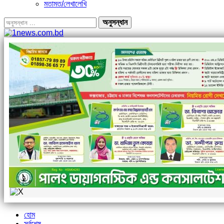
মতামত/লেখালেখি
হোম
সর্বশেষ