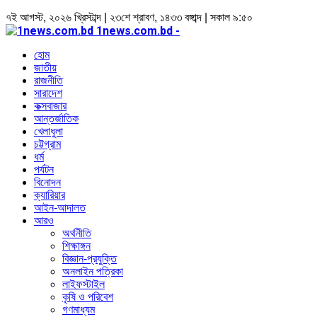
৭ই আগস্ট, ২০২৬ খ্রিস্টাব্দ | ২৩শে শ্রাবণ, ১৪৩৩ বঙ্গাব্দ | সকাল ৯:৫০
1news.com.bd -
হোম
জাতীয়
রাজনীতি
সারাদেশ
কক্সবাজার
আন্তর্জাতিক
খেলাধুলা
চট্টগ্রাম
ধর্ম
পর্যটন
বিনোদন
ক্যারিয়ার
আইন-আদালত
আরও
অর্থনীতি
শিক্ষাঙ্গন
বিজ্ঞান-প্রযুক্তি
অনলাইন পত্রিকা
লাইফস্টাইল
কৃষি ও পরিবেশ
গণমাধ্যম