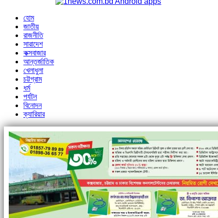
হোম
জাতীয়
রাজনীতি
সারাদেশ
কক্সবাজার
আন্তর্জাতিক
খেলাধুলা
চট্টগ্রাম
ধর্ম
পর্যটন
বিনোদন
ক্যারিয়ার