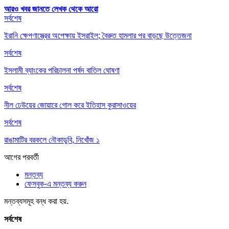
আরও খবর জানতে
লেখক থেকে আরো
সর্বশেষ
ইরানি ক্ষেপণাস্ত্রের অপেক্ষায় ইসরাইল; বৈরুত হামলার পর বাড়ছে উত্তেজনা
সর্বশেষ
ইসলামী ব্যাংকের পরিচালনা পর্ষদ বাতিল ঘোষণা
সর্বশেষ
নীল ঢেউয়ের জোয়ারে গোল করে ইতিহাস কুরাসাওয়ের
সর্বশেষ
রাঙামাটির বরকলে নৌকাডুবি, নিখোঁজ ১
আগের
পরবর্তী
মন্তব্য
ফেসবুক-এ মন্তব্য করুন
মন্তব্যসমূহ বন্ধ করা হয়.
সর্বশেষ