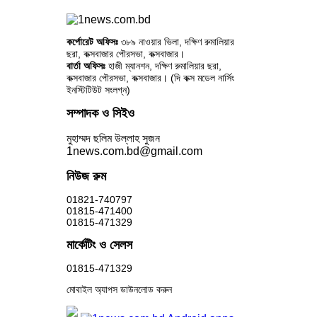
কর্পোরেট অফিসঃ
৩৮৯ নাওয়ার ভিলা, দক্ষিণ রুমালিয়ার
ছরা, কক্সবাজার পৌরসভা, কক্সবাজার।
বার্তা অফিসঃ
হাজী ম্যানশন, দক্ষিণ রুমালিয়ার ছরা,
কক্সবাজার পৌরসভা, কক্সবাজার। (দি কক্স মডেল নার্সিং
ইনস্টিটিউট সংলগ্ন)
সম্পাদক ও সিইও
মুহাম্মদ ছলিম উল্লাহ সুজন
1news.com.bd@gmail.com
নিউজ রুম
01821-740797
01815-471400
01815-471329
মার্কেটিং ও সেলস
01815-471329
মোবাইল অ্যাপস ডাউনলোড করুন