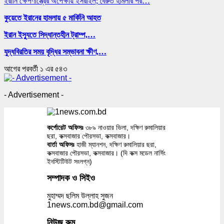
ইরানি ক্ষেপণাস্ত্রের অপেক্ষায় ইসরাইল; বৈরুত হামলার পর…
কুয়েতে ইরানের হামলায় ৫ মার্কিনি আহত
ইরান ইস্যুতে সিদ্ধান্তহীন ট্রাম্প,…
যুদ্ধবিরতির সময় বৃদ্ধির সম্ভাবনা ক্ষীণ,…
আগের
পরবর্তী
১ এর ৫৪৩
- Advertisement -
কর্পোরেট অফিসঃ
৩৮৯ নাওয়ার ভিলা, দক্ষিণ রুমালিয়ার
ছরা, কক্সবাজার পৌরসভা, কক্সবাজার।
বার্তা অফিসঃ
হাজী ম্যানশন, দক্ষিণ রুমালিয়ার ছরা,
কক্সবাজার পৌরসভা, কক্সবাজার। (দি কক্স মডেল নার্সিং
ইনস্টিটিউট সংলগ্ন)
সম্পাদক ও সিইও
মুহাম্মদ ছলিম উল্লাহ সুজন
1news.com.bd@gmail.com
নিউজ রুম