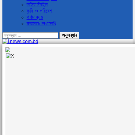
লাইফস্টাইল
কৃষি ও পরিবেশ
গণমাধ্যম
মতামত/লেখালেখি