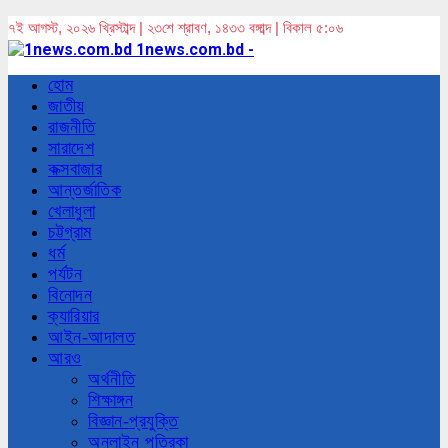
৭ই আগস্ট, ২০২৬ খ্রিস্টাব্দ | ২৩শে শ্রাবণ, ১৪৩৩ বঙ্গাব্দ | বিকাল ৫:০৬
1news.com.bd -
হোম
জাতীয়
রাজনীতি
সারাদেশ
কক্সবাজার
আন্তর্জাতিক
খেলাধুলা
চট্টগ্রাম
ধর্ম
পর্যটন
বিনোদন
ক্যারিয়ার
আইন-আদালত
আরও
অর্থনীতি
শিক্ষাঙ্গন
বিজ্ঞান-প্রযুক্তি
অনলাইন পত্রিকা