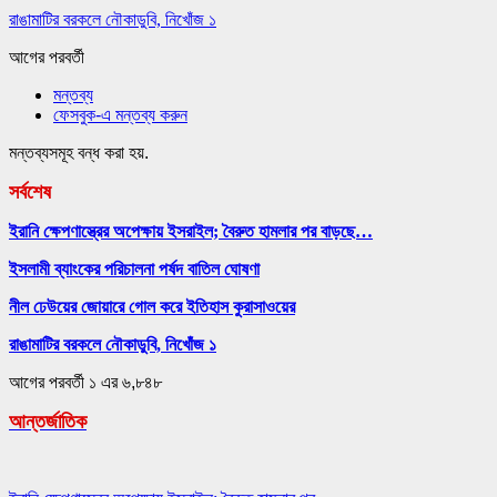
রাঙামাটির বরকলে নৌকাডুবি, নিখোঁজ ১
আগের
পরবর্তী
মন্তব্য
ফেসবুক-এ মন্তব্য করুন
মন্তব্যসমূহ বন্ধ করা হয়.
সর্বশেষ
ইরানি ক্ষেপণাস্ত্রের অপেক্ষায় ইসরাইল; বৈরুত হামলার পর বাড়ছে…
ইসলামী ব্যাংকের পরিচালনা পর্ষদ বাতিল ঘোষণা
নীল ঢেউয়ের জোয়ারে গোল করে ইতিহাস কুরাসাওয়ের
রাঙামাটির বরকলে নৌকাডুবি, নিখোঁজ ১
আগের
পরবর্তী
১ এর ৬,৮৪৮
আন্তর্জাতিক