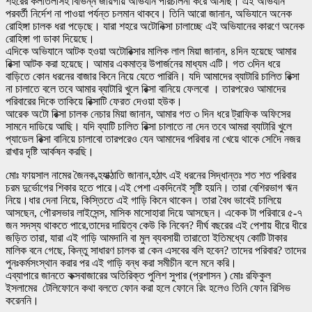
শহরের কলাতলীসহ বিভিন্ন জায়গায় অভিযান পরিচালনা করে আসছি। এই অভিযান
পরবর্তী নির্দেশ না পাওয়া পর্যন্ত চলমান থাকবে। তিনি আরো জানান, অভিযানে অনেক
রোহিঙ্গা চালক ধরা পড়েছে। যারা শহরে অটোনিক্সা চালাচ্ছে এই অভিযানের কারণে অনেক
রোহিঙ্গা গা ডাকা দিয়েছে।
এদিকে অভিযানে আটক হওয়া অটোরিক্সার মালিক লাল মিয়া জানান, ৪দিন হয়েছে আমার
রিক্সা আটক করা হয়েছে। আমার একমাত্র উপার্জনের মাধ্যম এটি। গত ৩দিন ধরে
বাড়িতে কোন ধরনের বাজার কিনে নিয়ে যেতে পারিনি। যদি আমাদের ব্যাটারি চালিত রিক্সা
না চালাতে বলে তবে আমার ব্যাটারি খুলে রিক্সা বানিয়ে ফেলবো । তারপরেও আমাদের
পরিবারের দিকে তাকিয়ে রিক্সাটি ফেরত দেওয়া হউক।
আরেক অটো রিক্সা চালক নেচার মিয়া জানান, আমার গত ৩ দিন ধরে ট্রাফিক অফিসের
সামনে দাডিয়ে আছি। যদি ব্যাটি চালিত রিক্সা চালাতে না দেন তবে আমরা ব্যাটারি খুলে
প্যাডেল রিক্সা বানিয়ে চালাবো তারপরেও যেন আমাদের পরিবার না খেয়ে থাকে সেদিে নজর
রাখার দৃষ্টি আর্কষন করছি।
মোঃ ফায়সাল নামের জৈনক ব্হযাক্ঠাতি জানান,হঠাৎ এই ধরনের সিদ্ধান্তঃ শত শত পরিবার
চরম দুর্ভোগের শিকার হতে পারে।এই পেশা একদিনেই সৃষ্টি হয়নি। তারা বেশিরভাগ ঋন
নিয়ে।ধার দেনা নিয়ে, কিস্তিতে এই গাড়ি কিনে থাকেন। তারা বৈধ ভাবেই চালিয়ে
আসছেন, পৌরসভার লাইসেন্স, মাসিক মাসোহারা দিয়ে আসছেন। একেক টা পরিবারে ৫-৭
জন সদস্য থাকতে পারে,তাদের দায়িত্ব কেউ কি নিবেন? দীর্ঘ বছরের এই পেশায় ধীরে ধীরে
জড়িত তারা, যারা এই গাড়ি আমদানি বা মুল ব্যবসায়ী তারাতো ইতিমধ্যে কোটি টাকার
মালিক বনে গেছে, কিন্তু সাধারণ চালক রা কেন এসবের বলি হবেন? তাদের পরিবার? তাদের
পুনঃকর্মসংস্থান করার পর এই গাড়ি বন্ধ করা সমীচীন বলে মনে করি।
এব্যাপারে জানতে কক্সবাজারের অতিরিক্ত পুলিশ সুপার (প্রশাসন ) মোঃ রফিকুল
ইসলামের টেলিফোনে কথা বলতে ফোন করা হলে ফোনে রিং হলেও তিনি ফোন রিসিভ
করেননি।