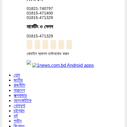
01821-740797
01815-471400
01815-471329
মার্কেটিং ও সেলস
01815-471329
মোবাইল অ্যাপস ডাউনলোড করুন
হোম
জাতীয়
রাজনীতি
সারাদেশ
কক্সবাজার
আন্তর্জাতিক
খেলাধুলা
চট্টগ্রাম
ধর্ম
পর্যটন
বিনোদন