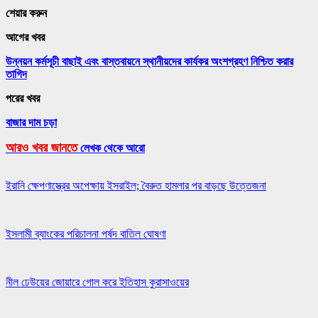
শেয়ার করুন
আগের খবর
উন্নয়ন কর্মসূচী বাছাই এবং বাস্তবায়নে স্থানীয়দের কার্যকর অংশগ্রহণ নিশ্চিত করার
তাগিদ
পরের খবর
বাজার দাম চড়া
আরও খবর জানতে
লেখক থেকে আরো
ইরানি ক্ষেপণাস্ত্রের অপেক্ষায় ইসরাইল; বৈরুত হামলার পর বাড়ছে উত্তেজনা
ইসলামী ব্যাংকের পরিচালনা পর্ষদ বাতিল ঘোষণা
নীল ঢেউয়ের জোয়ারে গোল করে ইতিহাস কুরাসাওয়ের