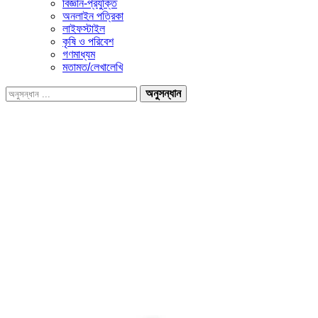
বিজ্ঞান-প্রযুক্তি
অনলাইন পত্রিকা
লাইফস্টাইল
কৃষি ও পরিবেশ
গণমাধ্যম
মতামত/লেখালেখি