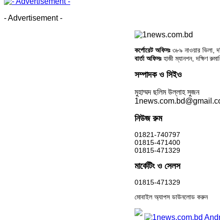
- Advertisement -
কর্পোরেট অফিসঃ
৩৮৯ নাওয়ার ভিলা, দক্
বার্তা অফিসঃ
হাজী ম্যানশন, দক্ষিণ রুম
সম্পাদক ও সিইও
মুহাম্মদ ছলিম উল্লাহ সুজন
1news.com.bd@gmail.
নিউজ রুম
01821-740797
01815-471400
01815-471329
মার্কেটিং ও সেলস
01815-471329
মোবাইল অ্যাপস ডাউনলোড করুন