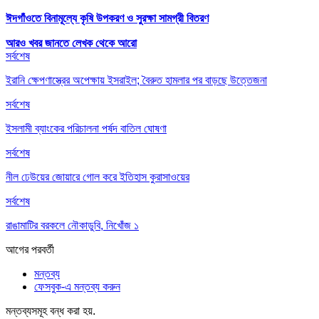
ঈদগাঁওতে বিনামূল্যে কৃষি উপকরণ ও সুরক্ষা সামগ্রী বিতরণ
আরও খবর জানতে
লেখক থেকে আরো
সর্বশেষ
ইরানি ক্ষেপণাস্ত্রের অপেক্ষায় ইসরাইল; বৈরুত হামলার পর বাড়ছে উত্তেজনা
সর্বশেষ
ইসলামী ব্যাংকের পরিচালনা পর্ষদ বাতিল ঘোষণা
সর্বশেষ
নীল ঢেউয়ের জোয়ারে গোল করে ইতিহাস কুরাসাওয়ের
সর্বশেষ
রাঙামাটির বরকলে নৌকাডুবি, নিখোঁজ ১
আগের
পরবর্তী
মন্তব্য
ফেসবুক-এ মন্তব্য করুন
মন্তব্যসমূহ বন্ধ করা হয়.