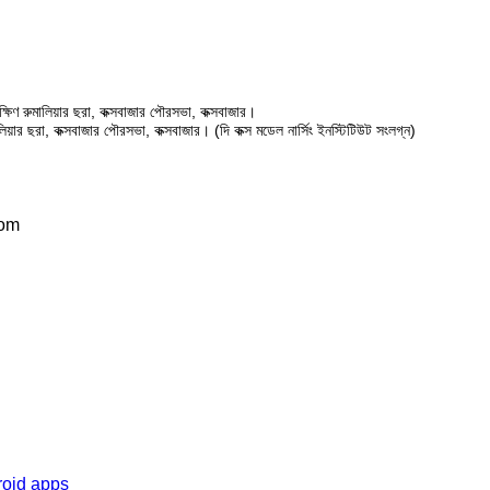
ষিণ রুমালিয়ার ছরা, কক্সবাজার পৌরসভা, কক্সবাজার।
ালিয়ার ছরা, কক্সবাজার পৌরসভা, কক্সবাজার। (দি কক্স মডেল নার্সিং ইনস্টিটিউট সংলগ্ন)
com