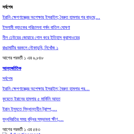
সর্বশেষ
ইরানি ক্ষেপণাস্ত্রের অপেক্ষায় ইসরাইল; বৈরুত হামলার পর বাড়ছে…
ইসলামী ব্যাংকের পরিচালনা পর্ষদ বাতিল ঘোষণা
নীল ঢেউয়ের জোয়ারে গোল করে ইতিহাস কুরাসাওয়ের
রাঙামাটির বরকলে নৌকাডুবি, নিখোঁজ ১
আগের
পরবর্তী
১ এর ৬,৮৪৮
আন্তর্জাতিক
সর্বশেষ
ইরানি ক্ষেপণাস্ত্রের অপেক্ষায় ইসরাইল; বৈরুত হামলার পর…
কুয়েতে ইরানের হামলায় ৫ মার্কিনি আহত
ইরান ইস্যুতে সিদ্ধান্তহীন ট্রাম্প,…
যুদ্ধবিরতির সময় বৃদ্ধির সম্ভাবনা ক্ষীণ,…
আগের
পরবর্তী
১ এর ৫৪৩