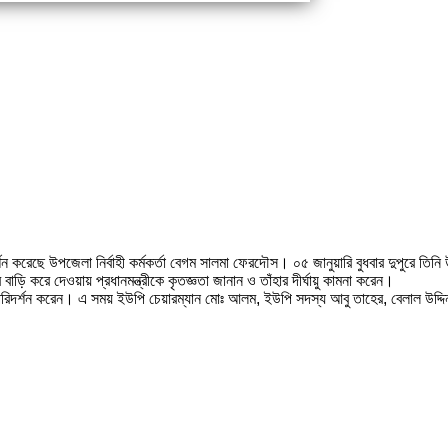
িদর্শন করেছে উপজেলা নির্বাহী কর্মকর্তা বেগম সালমা ফেরদৌস। ০৫ জানুয়ারি বুধবার দুপুরে 
 করে দেওয়ায় প্রধানমন্ত্রীকে কৃতজ্ঞতা জানান ও তাঁহার দীর্ঘায়ু কামনা করেন।
হ পরিদর্শন করেন। এ সময় ইউপি চেয়ারম্যান মোঃ আলম, ইউপি সদস্য আবু তাহের, বেলাল উদ্দিন