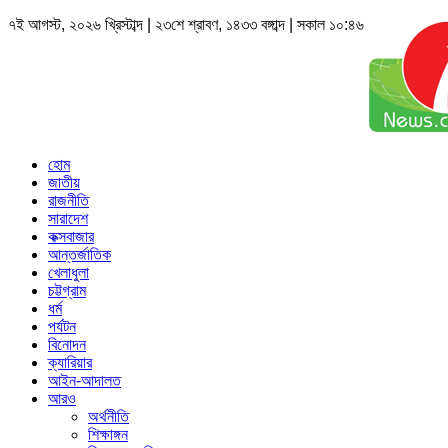
৭ই আগস্ট, ২০২৬ খ্রিস্টাব্দ | ২৩শে শ্রাবণ, ১৪৩৩ বঙ্গাব্দ | সকাল ১০:৪৬
হোম
জাতীয়
রাজনীতি
সারাদেশ
কক্সবাজার
আন্তর্জাতিক
খেলাধুলা
চট্টগ্রাম
ধর্ম
পর্যটন
বিনোদন
ক্যারিয়ার
আইন-আদালত
আরও
অর্থনীতি
শিক্ষাঙ্গন