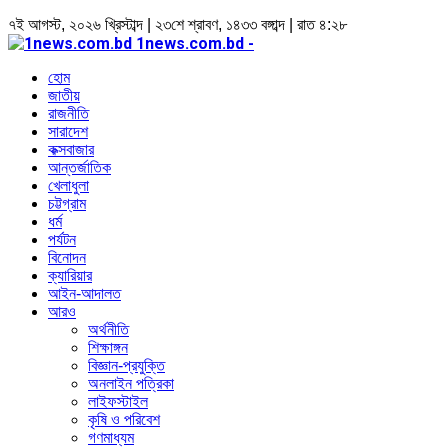
৭ই আগস্ট, ২০২৬ খ্রিস্টাব্দ | ২৩শে শ্রাবণ, ১৪৩৩ বঙ্গাব্দ | রাত ৪:২৮
1news.com.bd -
হোম
জাতীয়
রাজনীতি
সারাদেশ
কক্সবাজার
আন্তর্জাতিক
খেলাধুলা
চট্টগ্রাম
ধর্ম
পর্যটন
বিনোদন
ক্যারিয়ার
আইন-আদালত
আরও
অর্থনীতি
শিক্ষাঙ্গন
বিজ্ঞান-প্রযুক্তি
অনলাইন পত্রিকা
লাইফস্টাইল
কৃষি ও পরিবেশ
গণমাধ্যম