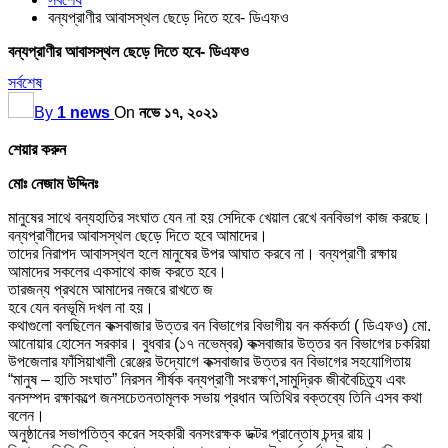
বন্যপ্রাণীর আবাসস্থল ছেড়ে দিতে হবে- ডিএফও
বন্যপ্রাণীর আবাসস্থল ছেড়ে দিতে হবে- ডিএফও
সর্বশেষ
By
1 news
On
নভে ১৭, ২০২১
শেয়ার করুন
মোঃ নেজাম উদ্দিনঃ
মানুষের সাথে বন্যহাতির সংঘাত যেন না হয় সেদিকে খেয়াল রেখে বনবিভাগ কাজ করছে।
বন্যপ্রাণীদের আবাসস্থল ছেড়ে দিতে হবে আমাদের।
তাদের নিরাপদ আবাসস্থল হলে মানুষের উপর আঘাত করবে না। বন্যপ্রাণী রক্ষায়
আমাদের সকলের একসাথে কাজ করতে হবে।
তারজন্য প্রথমে আমাদের নজরে রাখতে জ
হবে যেন বনভূমি দখল না হয়।
কথাগুলো বলছিলেন কক্সবাজার উত্তর বন বিভাগের বিভাগীয় বন কর্মকর্তা ( ডিএফও) মো.
আনোয়ার হোসেন সরকার। বুধবার (১৭ নভেম্বর) কক্সবাজার উত্তর বন বিভাগের চকরিয়া
উপজেলার ফাঁসিয়াখালী রেঞ্জের উদ্যোগে কক্সবাজার উত্তর বন বিভাগের সহযোগিতায়
“মানুষ – হাতি সংঘাত” নিরসন শীর্ষক বন্যপ্রাণী সংরক্ষণ,সামুদ্রিক জীববৈচিত্র্য এবং
বনসম্পদ রক্ষাকল্পে জনসচেতনতামূলক সভায় প্রধান অতিথির বক্তব্যে তিনি এসব কথা
বলেন।
অনুষ্ঠানের সভাপতিত্ব করেন সহকারী বনসংরক্ষক ডক্টর প্রান্তোষ চন্দ্র রায়।