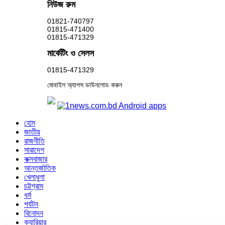
নিউজ রুম
01821-740797
01815-471400
01815-471329
মার্কেটিং ও সেলস
01815-471329
মোবাইল অ্যাপস ডাউনলোড করুন
হোম
জাতীয়
রাজনীতি
সারাদেশ
কক্সবাজার
আন্তর্জাতিক
খেলাধুলা
চট্টগ্রাম
ধর্ম
পর্যটন
বিনোদন
ক্যারিয়ার