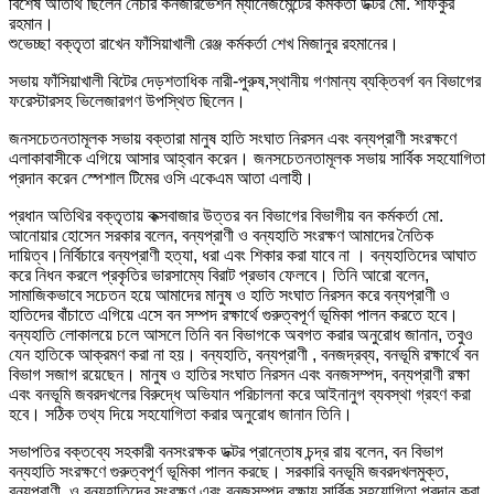
বিশেষ অতিথি ছিলেন নেচার কনজারভেশন ম্যানেজমেন্টের কর্মকর্তা ডক্টর মো. শফিকুর
রহমান।
শুভেচ্ছা বক্তৃতা রাখেন ফাঁসিয়াখালী রেঞ্জ কর্মকর্তা শেখ মিজানুর রহমানের।
সভায় ফাঁসিয়াখালী বিটের দেড়শতাধিক নারী-পুরুষ,স্থানীয় গণমান্য ব্যক্তিবর্গ বন বিভাগের
ফরেস্টারসহ ভিলেজারগণ উপস্থিত ছিলেন।
জনসচেতনতামূলক সভায় বক্তারা মানুষ হাতি সংঘাত নিরসন এবং বন্যপ্রাণী সংরক্ষণে
এলাকাবাসীকে এগিয়ে আসার আহ্বান করেন। জনসচেতনতামূলক সভায় সার্বিক সহযোগিতা
প্রদান করেন স্পেশাল টিমের ওসি একেএম আতা এলাহী।
প্রধান অতিথির বক্তৃতায় কক্সবাজার উত্তর বন বিভাগের বিভাগীয় বন কর্মকর্তা মো.
আনোয়ার হোসেন সরকার বলেন, বন্যপ্রাণী ও বন্যহাতি সংরক্ষণ আমাদের নৈতিক
দায়িত্ব।নির্বিচারে বন্যপ্রাণী হত্যা, ধরা এবং শিকার করা যাবে না । বন্যহাতিদের আঘাত
করে নিধন করলে প্রকৃতির ভারসাম্যে বিরাট প্রভাব ফেলবে। তিনি আরো বলেন,
সামাজিকভাবে সচেতন হয়ে আমাদের মানুষ ও হাতি সংঘাত নিরসন করে বন্যপ্রাণী ও
হাতিদের বাঁচাতে এগিয়ে এসে বন সম্পদ রক্ষার্থে গুরুত্বপূর্ণ ভূমিকা পালন করতে হবে।
বন্যহাতি লোকালয়ে চলে আসলে তিনি বন বিভাগকে অবগত করার অনুরোধ জানান, তবুও
যেন হাতিকে আক্রমণ করা না হয়। বন্যহাতি, বন্যপ্রাণী , বনজদ্রব্য, বনভূমি রক্ষার্থে বন
বিভাগ সজাগ রয়েছেন। মানুষ ও হাতির সংঘাত নিরসন এবং বনজসম্পদ, বন্যপ্রাণী রক্ষা
এবং বনভূমি জবরদখলের বিরুদ্ধে অভিযান পরিচালনা করে আইনানুগ ব্যবস্থা গ্রহণ করা
হবে। সঠিক তথ্য দিয়ে সহযোগিতা করার অনুরোধ জানান তিনি।
সভাপতির বক্তব্যে সহকারী বনসংরক্ষক ডক্টর প্রান্তোষ চন্দ্র রায় বলেন, বন বিভাগ
বন্যহাতি সংরক্ষণে গুরুত্বপূর্ণ ভূমিকা পালন করছে। সরকারি বনভূমি জবরদখলমুক্ত,
বন্যপ্রাণী, ও বন্যহাতিদের সংরক্ষণ এবং বনজসম্পদ রক্ষায় সার্বিক সহযোগিতা প্রদান করা