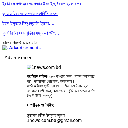
ইরানি ক্ষেপণাস্ত্রের অপেক্ষায় ইসরাইল; বৈরুত হামলার পর…
কুয়েতে ইরানের হামলায় ৫ মার্কিনি আহত
ইরান ইস্যুতে সিদ্ধান্তহীন ট্রাম্প,…
যুদ্ধবিরতির সময় বৃদ্ধির সম্ভাবনা ক্ষীণ,…
আগের
পরবর্তী
১ এর ৫৪৩
- Advertisement -
কর্পোরেট অফিসঃ
৩৮৯ নাওয়ার ভিলা, দক্ষিণ রুমালিয়ার
ছরা, কক্সবাজার পৌরসভা, কক্সবাজার।
বার্তা অফিসঃ
হাজী ম্যানশন, দক্ষিণ রুমালিয়ার ছরা,
কক্সবাজার পৌরসভা, কক্সবাজার। (দি কক্স মডেল নার্সিং
ইনস্টিটিউট সংলগ্ন)
সম্পাদক ও সিইও
মুহাম্মদ ছলিম উল্লাহ সুজন
1news.com.bd@gmail.com