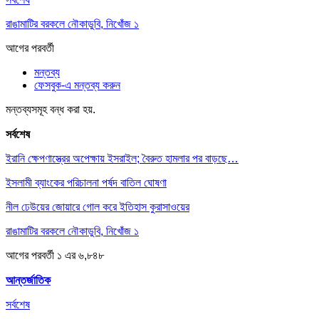
রাঙামাটির বরকলে নৌকাডুবি, নিখোঁজ ১
আগের
পরবর্তী
মন্তব্য
ফেসবুক-এ মন্তব্য করুন
মন্তব্যসমূহ বন্ধ করা হয়.
সর্বশেষ
ইরানি ক্ষেপণাস্ত্রের অপেক্ষায় ইসরাইল; বৈরুত হামলার পর বাড়ছে…
ইসলামী ব্যাংকের পরিচালনা পর্ষদ বাতিল ঘোষণা
নীল ঢেউয়ের জোয়ারে গোল করে ইতিহাস কুরাসাওয়ের
রাঙামাটির বরকলে নৌকাডুবি, নিখোঁজ ১
আগের
পরবর্তী
১ এর ৬,৮৪৮
আন্তর্জাতিক
সর্বশেষ