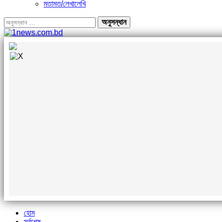
মতামত/লেখালেখি
হোম
সর্বশেষ