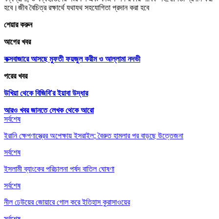
হবে।জীব বৈচিত্র রক্ষার্থে যথাযথ সহযোগিতা প্রদান করা হবে
শেয়ার করুন
আগের খবর
কক্সবাজারে আসছে মুফতী ফয়জুল করীম ও আল্লামা নদভী
পরের খবর
উখিয়া থেকে বিজিবি’র ইয়াবা উদ্ধার
আরও খবর জানতে
লেখক থেকে আরো
সর্বশেষ
ইরানি ক্ষেপণাস্ত্রের অপেক্ষায় ইসরাইল; বৈরুত হামলার পর বাড়ছে উত্তেজনা
সর্বশেষ
ইসলামী ব্যাংকের পরিচালনা পর্ষদ বাতিল ঘোষণা
সর্বশেষ
নীল ঢেউয়ের জোয়ারে গোল করে ইতিহাস কুরাসাওয়ের
সর্বশেষ