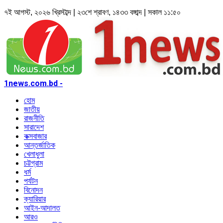
৭ই আগস্ট, ২০২৬ খ্রিস্টাব্দ | ২৩শে শ্রাবণ, ১৪৩৩ বঙ্গাব্দ | সকাল ১১:৫০
1news.com.bd -
হোম
জাতীয়
রাজনীতি
সারাদেশ
কক্সবাজার
আন্তর্জাতিক
খেলাধুলা
চট্টগ্রাম
ধর্ম
পর্যটন
বিনোদন
ক্যারিয়ার
আইন-আদালত
আরও