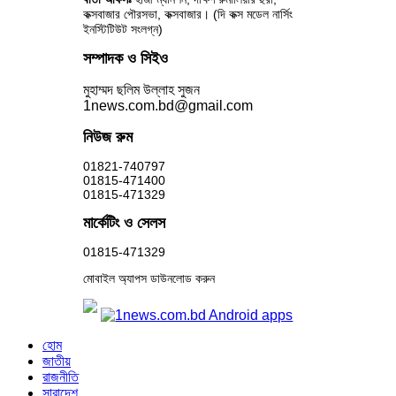
কক্সবাজার পৌরসভা, কক্সবাজার। (দি কক্স মডেল নার্সিং
ইনস্টিটিউট সংলগ্ন)
সম্পাদক ও সিইও
মুহাম্মদ ছলিম উল্লাহ সুজন
1news.com.bd@gmail.com
নিউজ রুম
01821-740797
01815-471400
01815-471329
মার্কেটিং ও সেলস
01815-471329
মোবাইল অ্যাপস ডাউনলোড করুন
হোম
জাতীয়
রাজনীতি
সারাদেশ