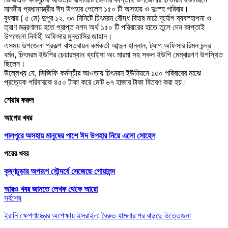
মাননীয় প্রধানমন্ত্রীর ঈদ উপহার পেলেন ১৫০ টি অসহায় ও দুঃস্হ পরিবার।
বুধবার ( ৫ মে) দুপুর ১২. ৩০ মিনিটে চিৎমরম বৌদ্ধ বিহার মাঠে দূর্যোগ ব্যবস্হাপনা ও
ত্রাণ মন্ত্রণালয় হতে প্রাপ্ত নগদ অর্থ ১৫০ টি পরিবারের হাতে তুলে দেন কাপ্তাই
উপজেলা নির্বাহী অফিসার মুনতাসির জাহান।
এসময় উপজেলা প্রকল্প বাস্তবায়ন কর্মকর্তা আব্দুল হান্নান, ট্যাগ অফিসার রিমন চন্দ্র
বর্মন, চিৎমরম ইউপির চেয়ারম্যান খ্যাইসা অং মারমা সহ সকল ইউপি মেম্বারগণ উপস্থিত
ছিলেন।
উল্লেখ্য যে, ভিজিফি কর্মসূচীর আওতায় চিৎমরম ইউনিয়নে ১৫০ পরিবারের মাঝে
প্রত্যেক পরিবারকে ৪৫০ টাকা করে মোট ৬৭ হাজার টাকা বিতরণ করা হয়।
শেয়ার করুন
আগের খবর
পালপুরে অসহায় মানুষের পাশে ঈদ উপহার নিয়ে এলো সোহেল
পরের খবর
কৃষ্ণচূড়ার অপরূপ সৌন্দর্যে সেজেছে গোয়ালন্দ
আরও খবর জানতে
লেখক থেকে আরো
সর্বশেষ
ইরানি ক্ষেপণাস্ত্রের অপেক্ষায় ইসরাইল; বৈরুত হামলার পর বাড়ছে উত্তেজনা