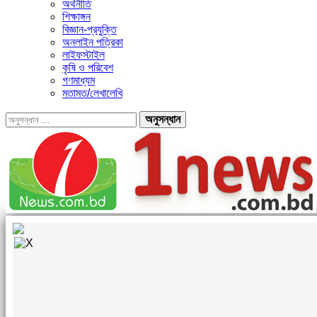
অর্থনীতি
শিক্ষাঙ্গন
বিজ্ঞান-প্রযুক্তি
অনলাইন পত্রিকা
লাইফস্টাইল
কৃষি ও পরিবেশ
গণমাধ্যম
মতামত/লেখালেখি