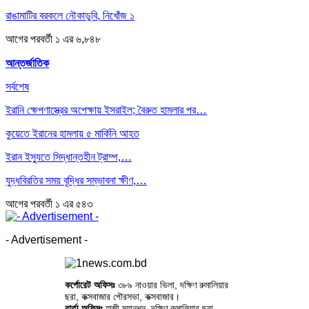
রাঙামাটির বরকলে নৌকাডুবি, নিখোঁজ ১
আগের
পরবর্তী
১ এর ৬,৮৪৮
আন্তর্জাতিক
সর্বশেষ
ইরানি ক্ষেপণাস্ত্রের অপেক্ষায় ইসরাইল; বৈরুত হামলার পর…
কুয়েতে ইরানের হামলায় ৫ মার্কিনি আহত
ইরান ইস্যুতে সিদ্ধান্তহীন ট্রাম্প,…
যুদ্ধবিরতির সময় বৃদ্ধির সম্ভাবনা ক্ষীণ,…
আগের
পরবর্তী
১ এর ৫৪৩
- Advertisement -
কর্পোরেট অফিসঃ
৩৮৯ নাওয়ার ভিলা, দক্ষিণ রুমালিয়ার
ছরা, কক্সবাজার পৌরসভা, কক্সবাজার।
বার্তা অফিসঃ
হাজী ম্যানশন, দক্ষিণ রুমালিয়ার ছরা,