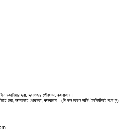
ষিণ রুমালিয়ার ছরা, কক্সবাজার পৌরসভা, কক্সবাজার।
ালিয়ার ছরা, কক্সবাজার পৌরসভা, কক্সবাজার। (দি কক্স মডেল নার্সিং ইনস্টিটিউট সংলগ্ন)
com