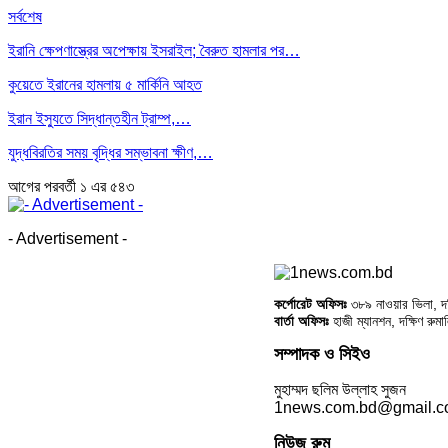
সর্বশেষ
ইরানি ক্ষেপণাস্ত্রের অপেক্ষায় ইসরাইল; বৈরুত হামলার পর…
কুয়েতে ইরানের হামলায় ৫ মার্কিনি আহত
ইরান ইস্যুতে সিদ্ধান্তহীন ট্রাম্প,…
যুদ্ধবিরতির সময় বৃদ্ধির সম্ভাবনা ক্ষীণ,…
আগের
পরবর্তী
১ এর ৫৪৩
- Advertisement -
কর্পোরেট অফিসঃ
৩৮৯ নাওয়ার ভিলা, দক্
বার্তা অফিসঃ
হাজী ম্যানশন, দক্ষিণ রুম
সম্পাদক ও সিইও
মুহাম্মদ ছলিম উল্লাহ সুজন
1news.com.bd@gmail.
নিউজ রুম