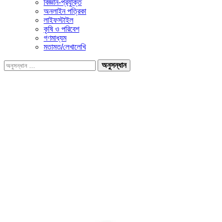
বিজ্ঞান-প্রযুক্তি
অনলাইন পত্রিকা
লাইফস্টাইল
কৃষি ও পরিবেশ
গণমাধ্যম
মতামত/লেখালেখি