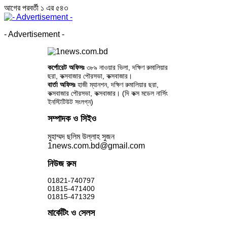
আগের
পরবর্তী
১ এর ৫৪৩
- Advertisement -
কর্পোরেট অফিসঃ
৩৮৯ নাওয়ার ভিলা, দক্ষিণ রুমালিয়ার
ছরা, কক্সবাজার পৌরসভা, কক্সবাজার।
বার্তা অফিসঃ
হাজী ম্যানশন, দক্ষিণ রুমালিয়ার ছরা,
কক্সবাজার পৌরসভা, কক্সবাজার। (দি কক্স মডেল নার্সিং
ইনস্টিটিউট সংলগ্ন)
সম্পাদক ও সিইও
মুহাম্মদ ছলিম উল্লাহ সুজন
1news.com.bd@gmail.com
নিউজ রুম
01821-740797
01815-471400
01815-471329
মার্কেটিং ও সেলস