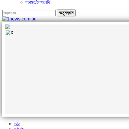
মতামত/লেখালেখি
হোম
সর্বশেষ