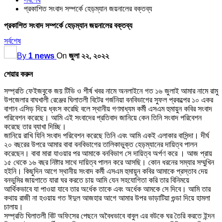
প্রকাশিত সংবাদ সম্পর্কে হেড়ম্যান জয়নালের বক্তব্য
প্রকাশিত সংবাদ সম্পর্কে হেড়ম্যান জয়নালের বক্তব্য
সর্বশেষ
By
1 news
On
জুলা ২২, ২০২২
শেয়ার করুন
সম্প্রতি ফেইজবুকে জয় টিভি ও শীর্ষ খবর নামে অনলাইনে গত ১৬ জুলাই আমার নামে রামু
উপজেলার বাঘখালী রেঞ্জের ঘিলাতলী বিটের গর্জনিয়া বনবিভাগের সুফল প্রকল্পের ১০ একর
বাগান এসিড় দিয়ে ধ্বংস করেছি বলে স্থানীয় গণমাধ্যম কর্মী এসএম হুমায়ুন কবির সংবাদ
পরিবেশন করেছে। আমি এই সংবাদের প্রতিবাদ জানিয়ে কেন তিনি সংবাদ পরিবেশন
করেছে তার ব্যাখা দিচ্ছি।
জানিয়ে রাখি যিনি সংবাদ পরিবেশন করেছে তিনি এবং আমি একই এলাকার বাসিন্দা। দীর্ঘ
২০ বছরের উপরে আমার বাবা বনবিভাগের তালিকাভুক্ত হেড়ম্যানের দায়িত্ব পালন
করেছেন। বাবা মারা যাওয়ার পর আমাকে বনবিভাগ সে দায়িত্ব অর্পণ করে । আজ প্রায়
১৫ থেকে ১৬ বছর নিষ্টার সাথে দায়িত্ব পালন করে আসছি। কোন ধরনের সম্যার সম্মুখিন
হইনি। কিছুদিন আগে স্থানীয় সংবাদ কর্মী এসএম হুমায়ুন কবির আমাকে প্রস্তাব দেয়
বনভুমির জায়গাতে যারা ঘর করতে চায় আমি যেন সহযোগিতা করি তার বিনিময়ে
আর্থিকভাবে যা পাওয়া যাবে তার অর্ধেক তাকে এবং অর্ধেক আমকে সে দিবে। আমি তার
কথায় রাজী না হওয়ায় গত ঈদুল আজহার আগে আমার উপর ভাড়াটিয়া গুন্ডা দিয়ে হামলা
চালায়।
সম্প্রতি ঘিলাতলী বিট অফিসের পেছনে অবৈধভাবে বাবুল এর বউকে ঘর তৈরি করতে ইন্দন