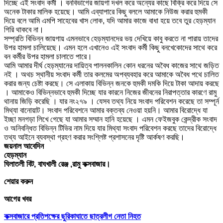
দিচ্ছে এই সংবাদ কর্মী । বনবিভাগের জায়গা দখল করে অন্যের কাছে বিক্রি করে দিয়ে সে
অনেক টাকার মালিক হয়েছে। আমি এব্যাপারে কিছু বললে আমাকে নিউজ করার হুমকী
দিয়ে বলে আমি এমপি সাহেবের খাস লোক, যদি আমার কাজে বাধা হয়ে তবে তুর হেড়ম্যান
গিরি থাকবে না।
সম্প্রতি বিভিন্ন জায়গায় এমনভাবে হেড়ম্যানদের ভয় দেখিয়ে কাবু করতে না পারায় তাদের
উপর হামলা চালিয়েছে। এমন হলে এখানেও এই সংবাদ কর্মী কিছু বনখেকোদের সাথে করে
বন কর্মীর উপর হামলা চালাতে পারে।
আমি আমার দীর্ঘ হেড়ম্যানের দায়িত্ব পালনকালিন কোন ধরনের অবৈধ কাজের সাথে জড়িত
নই । অথচ স্থানীয় সংবাদ কর্মী তার কলমের অপব্যবহার করে আমাকে অবৈধ পথে চালিত
করার জন্য চেষ্টা করছে। সে এলাকায় বিভিন্ন জনকে হুমকী দমকি দিয়ে টাকা আদায় করছে
। আমাকেও বিভিন্নভাবে হুমকী দিচ্ছে যার কারনে নিজের জীবনের নিরাপত্তার কারণে রামু
থানায় জিড়ি করেছি । যার নং২৭৯ । যেসব তথ্য নিয়ে সংবাদ পরিবেশন করেছে তা সম্পূর্ন
মিথ্যা বানোয়াট। সংবাদ পরিবেশনে আমার বক্তব্য নেওয়া হয়নি। আমার বিরোদ্ধে যা
ইচ্ছা মনগড়া লিখে গেছে যা আমার সম্মান হানি হয়েছে । এমন ফেইজবুক কেন্দ্রীক সংবাদ
ও অনিবন্ধিত বিভিন্ন টিভির নাম দিয়ে যার মিথ্যা সংবাদ পরিবেশন করছে তাদের বিরোদ্ধে
তথ্য আইনে ব্যবস্থা গ্রহণ করার সংশ্লিষ্ট প্রশাসনের দৃষ্টি আর্কষণ করছি।
জয়নাল আবেদিন
হেড়ম্যান
ঘিলাতলী বিট, বাঘখালী রেঞ্জ ,রামু কক্সবাজার।
শেয়ার করুন
আগের খবর
কক্সবাজারে প্রতিপক্ষের ছুরিকাঘাতে ছাত্রলীগ নেতা নিহত