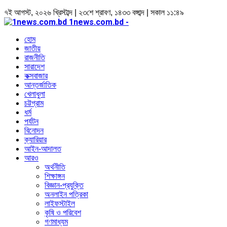
৭ই আগস্ট, ২০২৬ খ্রিস্টাব্দ | ২৩শে শ্রাবণ, ১৪৩৩ বঙ্গাব্দ | সকাল ১১:৪৯
1news.com.bd -
হোম
জাতীয়
রাজনীতি
সারাদেশ
কক্সবাজার
আন্তর্জাতিক
খেলাধুলা
চট্টগ্রাম
ধর্ম
পর্যটন
বিনোদন
ক্যারিয়ার
আইন-আদালত
আরও
অর্থনীতি
শিক্ষাঙ্গন
বিজ্ঞান-প্রযুক্তি
অনলাইন পত্রিকা
লাইফস্টাইল
কৃষি ও পরিবেশ
গণমাধ্যম