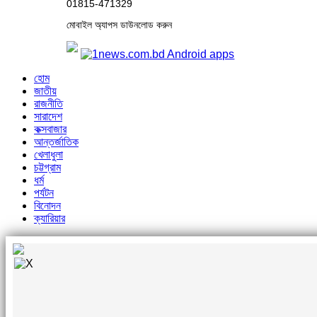
01815-471329
মোবাইল অ্যাপস ডাউনলোড করুন
হোম
জাতীয়
রাজনীতি
সারাদেশ
কক্সবাজার
আন্তর্জাতিক
খেলাধুলা
চট্টগ্রাম
ধর্ম
পর্যটন
বিনোদন
ক্যারিয়ার