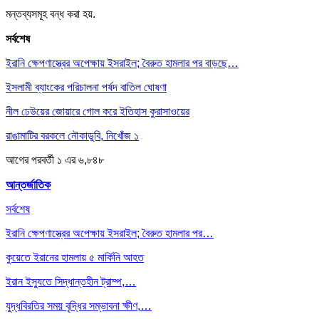
মন্তব্যসমূহ বন্ধ করা হয়.
সর্বশেষ
ইরানি ক্ষেপণাস্ত্রের অপেক্ষায় ইসরাইল; বৈরুত হামলার পর বাড়ছে…
ইসলামী ব্যাংকের পরিচালনা পর্ষদ বাতিল ঘোষণা
নীল ঢেউয়ের জোয়ারে গোল করে ইতিহাস কুরাসাওয়ের
রাঙামাটির বরকলে নৌকাডুবি, নিখোঁজ ১
আগের
পরবর্তী
১ এর ৬,৮৪৮
আন্তর্জাতিক
সর্বশেষ
ইরানি ক্ষেপণাস্ত্রের অপেক্ষায় ইসরাইল; বৈরুত হামলার পর…
কুয়েতে ইরানের হামলায় ৫ মার্কিনি আহত
ইরান ইস্যুতে সিদ্ধান্তহীন ট্রাম্প,…
যুদ্ধবিরতির সময় বৃদ্ধির সম্ভাবনা ক্ষীণ,…