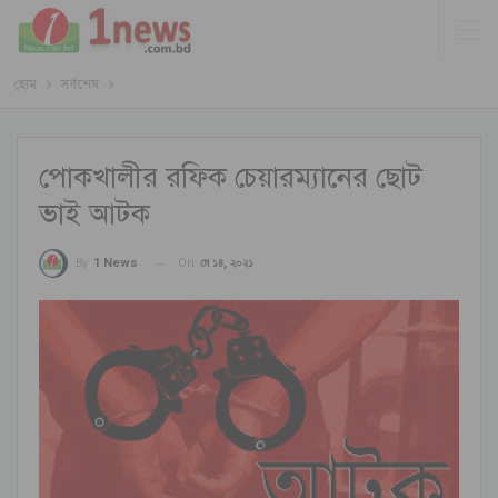
হোম
সর্বশেষ
পোকখালীর রফিক চেয়ারম্যানের ছোট
ভাই আটক
On
মে ১৪, ২০২১
By
1 News