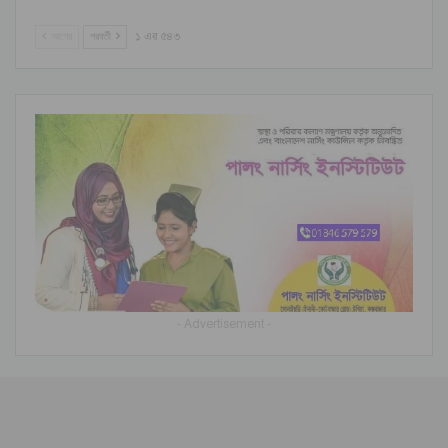
আগের
পরবর্তী
১ এর ৫৪৩
- Advertisement -