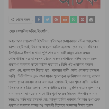
শেয়ার করুন
মোঃ রেজাউল করিম, ঈদগাঁও,
কক্সবাজার পোকখালী ইউনিয়ন পরিষদের চেয়ারম্যান রফিক আহমদের
আপন ছোট ভাই ফিরোজ আহমদ আটক হয়েছে। চেয়ারম্যান রফিকের
উপস্থিতিতে ঈদগাঁও থানা পুলিশের এস, আই মামুন তাকে মধ্যম
পোকখালীর নিজ বাসভবন থেকে সিভিল পোশাকে আটক করেন।চেক
প্রতারণা মামলায় তাকে আটক করা হয়। তিনি ওই এলাকার মরহুম
এসে, এম, নুরুল হক মিয়ার পুত্র। মামলার বাদী একই এলাকার রমজান
আলী। তিনি বিগত ৫/৬ বছর যাবত খুরুশকুল ইউনিয়নের বঙ্গবন্ধু বাজার
সংলগ্ন স্থানে বসবাস করে আসছেন। সেখানেই তার শ্বশুর বাড়ি। আটক
ফিরোজ তার নিজ এলাকা পোকখালীতে হাঁস-, মুরগির খামার স্থাপন সহ
নানা ব্যবসা-বাণিজ্যের সাথে ইতিপূর্বে জড়িত ছিলেন। ঈদগাঁও থানার
ভারপ্রাপ্ত অফিসার ইনচার্জ মোঃ আব্দুল হালিম জানান, সি,আর তথা চেক
প্রতারণা মামলার সাজাপ্রাপ্ত আসামী হিসেবে আটকের দিনই তাকে