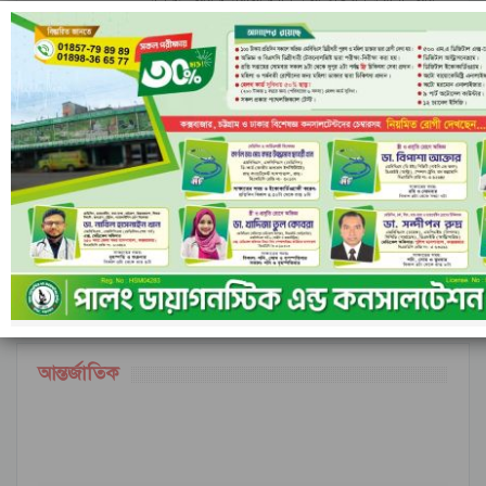
রাঙামাটির বরকলে নৌকাডুবি, নিখোঁজ ১
আগের
পরবর্তী
১ এর ৬,৮৪৮
আন্তর্জাতিক