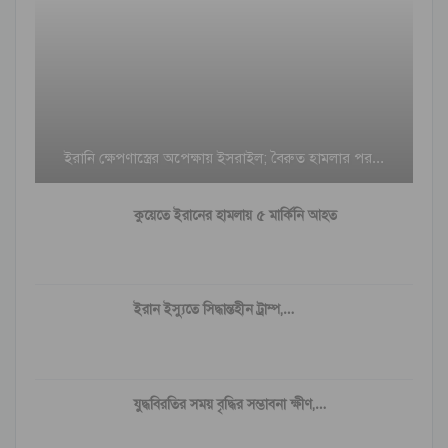
ইরানি ক্ষেপণাস্ত্রের অপেক্ষায় ইসরাইল; বৈরুত হামলার পর…
কুয়েতে ইরানের হামলায় ৫ মার্কিনি আহত
ইরান ইস্যুতে সিদ্ধান্তহীন ট্রাম্প,…
যুদ্ধবিরতির সময় বৃদ্ধির সম্ভাবনা ক্ষীণ,…