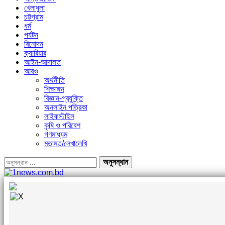
খেলাধুলা
চট্টগ্রাম
ধর্ম
পর্যটন
বিনোদন
ক্যারিয়ার
আইন-আদালত
আরও
অর্থনীতি
শিক্ষাঙ্গন
বিজ্ঞান-প্রযুক্তি
অনলাইন পত্রিকা
লাইফস্টাইল
কৃষি ও পরিবেশ
গণমাধ্যম
মতামত/লেখালেখি