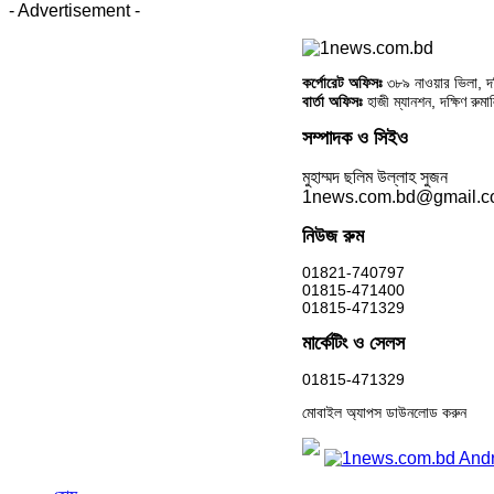
- Advertisement -
কর্পোরেট অফিসঃ
৩৮৯ নাওয়ার ভিলা, দক্
বার্তা অফিসঃ
হাজী ম্যানশন, দক্ষিণ রুম
সম্পাদক ও সিইও
মুহাম্মদ ছলিম উল্লাহ সুজন
1news.com.bd@gmail.
নিউজ রুম
01821-740797
01815-471400
01815-471329
মার্কেটিং ও সেলস
01815-471329
মোবাইল অ্যাপস ডাউনলোড করুন