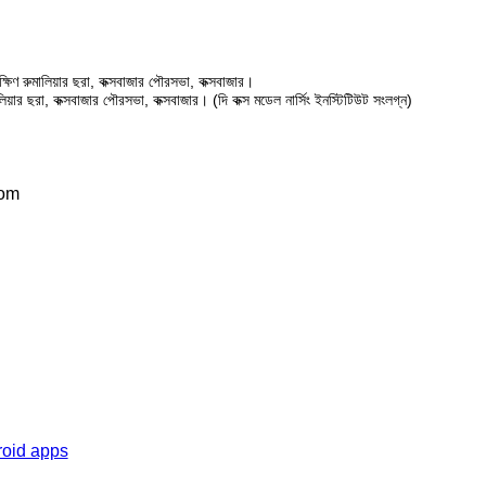
ষিণ রুমালিয়ার ছরা, কক্সবাজার পৌরসভা, কক্সবাজার।
ালিয়ার ছরা, কক্সবাজার পৌরসভা, কক্সবাজার। (দি কক্স মডেল নার্সিং ইনস্টিটিউট সংলগ্ন)
com