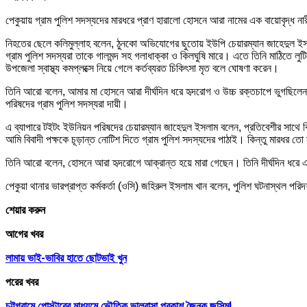
পেকুয়ায় গ্রাম পুলিশ সদস্যদের মারধরে প্রাণ হারালো হোসনে আরা নামের এক বায়োবৃদ্ধ ন
নিহতের ছেলে কলিমুল্লাহ বলেন, ঠুনকো অভিযোগের ছুতোয় ইউপি চেয়ারম্যান জাহেদুল ই
গ্রাম পুলিশ সদস্যরা তাকে গালমন্দ সহ গলাধাক্কা ও কিলঘুষি মারে। এতে তিনি মাঠিতে ল
উপজেলা স্বাস্থ্য কমপ্লক্সে নিয়ে গেলে কর্তব্যরত চিকিৎসা মৃত বলে ঘোষণা করেন।
তিনি আরো বলেন, আমার মা হোসনে আরা দীর্ঘদিন ধরে হৃদরোগ ও উচ্চ রক্তচাপে ভুগছিলেন।
পরিষদের গ্রাম পুলিশ সদস্যরা দায়ী।
এ ব্যাপারে টইটং ইউনিয়ন পরিষদের চেয়ারম্যান জাহেদুল ইসলাম বলেন, প্রতিবেশীর সাথে
আমি বিবাদী পক্ষকে চূড়ান্ত নোটিশ দিতে গ্রাম পুলিশ সদস্যদের পাঠাই। কিন্তু মারধর তো
তিনি আরো বলেন, হোসনে আরা হৃদরোগে আক্রান্ত হয়ে মারা গেছেন। তিনি দীর্ঘদিন ধরে
পেকুয়া থানার ভারপ্রাপ্ত কর্মকর্তা (ওসি) জহিরুল ইসলাম খান বলেন, পুলিশ ঘটনাস্থল 
শেয়ার করুন
আগের খবর
লামায় ভাই-ভাবির হাতে ছোটভাই খুন
পরের খবর
চট্টগ্রামে পোস্টারের মাধ্যমে ভৌতিক ভালবাসা প্রকাশ জৈনক জসিম!