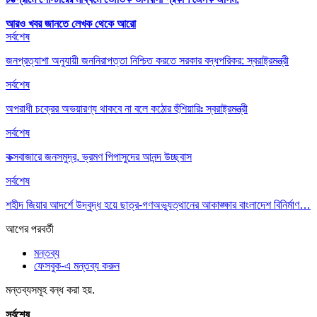
আরও খবর জানতে
লেখক থেকে আরো
সর্বশেষ
জনপ্রত্যাশা অনুযায়ী জননিরাপত্তা নিশ্চিত করতে সরকার বদ্ধপরিকর: স্বরাষ্ট্রমন্ত্রী
সর্বশেষ
অপরাধী চক্রের অভয়ারণ্য থাকবে না বলে কঠোর হুঁশিয়ারিঃ স্বরাষ্ট্রমন্ত্রী
সর্বশেষ
কক্সবাজারে জনসমুদ্র, ভ্রমণ পিপাসুদের আনন্দ উচ্ছ্বাস
সর্বশেষ
শহীদ জিয়ার আদর্শে উদ্বুদ্ধ হয়ে ছাত্র-গণঅভ্যুত্থানের আকাঙ্ক্ষার বাংলাদেশ বিনির্মাণ…
আগের
পরবর্তী
মন্তব্য
ফেসবুক-এ মন্তব্য করুন
মন্তব্যসমূহ বন্ধ করা হয়.
সর্বশেষ