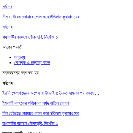
সর্বশেষ
নীল ঢেউয়ের জোয়ারে গোল করে ইতিহাস কুরাসাওয়ের
সর্বশেষ
রাঙামাটির বরকলে নৌকাডুবি, নিখোঁজ ১
আগের
পরবর্তী
মন্তব্য
ফেসবুক-এ মন্তব্য করুন
মন্তব্যসমূহ বন্ধ করা হয়.
সর্বশেষ
ইরানি ক্ষেপণাস্ত্রের অপেক্ষায় ইসরাইল; বৈরুত হামলার পর বাড়ছে…
ইসলামী ব্যাংকের পরিচালনা পর্ষদ বাতিল ঘোষণা
নীল ঢেউয়ের জোয়ারে গোল করে ইতিহাস কুরাসাওয়ের
রাঙামাটির বরকলে নৌকাডুবি, নিখোঁজ ১