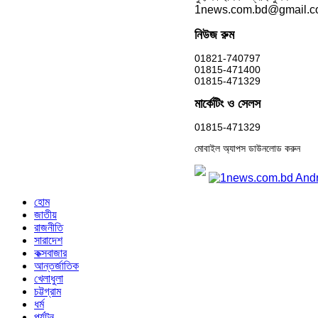
1news.com.bd@gmail.
নিউজ রুম
01821-740797
01815-471400
01815-471329
মার্কেটিং ও সেলস
01815-471329
মোবাইল অ্যাপস ডাউনলোড করুন
হোম
জাতীয়
রাজনীতি
সারাদেশ
কক্সবাজার
আন্তর্জাতিক
খেলাধুলা
চট্টগ্রাম
ধর্ম
পর্যটন