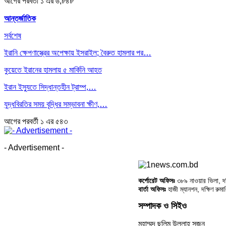
আগের
পরবর্তী
১ এর ৬,৮৪৮
আন্তর্জাতিক
সর্বশেষ
ইরানি ক্ষেপণাস্ত্রের অপেক্ষায় ইসরাইল; বৈরুত হামলার পর…
কুয়েতে ইরানের হামলায় ৫ মার্কিনি আহত
ইরান ইস্যুতে সিদ্ধান্তহীন ট্রাম্প,…
যুদ্ধবিরতির সময় বৃদ্ধির সম্ভাবনা ক্ষীণ,…
আগের
পরবর্তী
১ এর ৫৪৩
- Advertisement -
কর্পোরেট অফিসঃ
৩৮৯ নাওয়ার ভিলা, দক্
বার্তা অফিসঃ
হাজী ম্যানশন, দক্ষিণ রুম
সম্পাদক ও সিইও
মুহাম্মদ ছলিম উল্লাহ সুজন