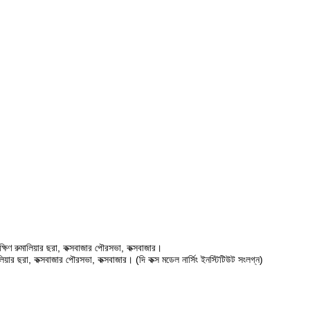
ষিণ রুমালিয়ার ছরা, কক্সবাজার পৌরসভা, কক্সবাজার।
ালিয়ার ছরা, কক্সবাজার পৌরসভা, কক্সবাজার। (দি কক্স মডেল নার্সিং ইনস্টিটিউট সংলগ্ন)