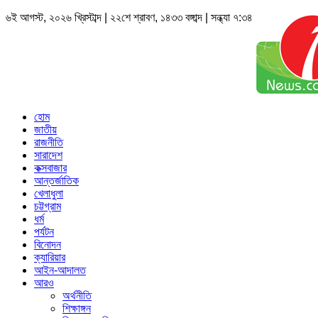
৬ই আগস্ট, ২০২৬ খ্রিস্টাব্দ | ২২শে শ্রাবণ, ১৪৩৩ বঙ্গাব্দ | সন্ধ্যা ৭:৩৪
হোম
জাতীয়
রাজনীতি
সারাদেশ
কক্সবাজার
আন্তর্জাতিক
খেলাধুলা
চট্টগ্রাম
ধর্ম
পর্যটন
বিনোদন
ক্যারিয়ার
আইন-আদালত
আরও
অর্থনীতি
শিক্ষাঙ্গন