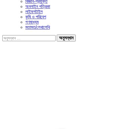
বিজ্ঞান-প্রযুক্তি
অনলাইন পত্রিকা
লাইফস্টাইল
কৃষি ও পরিবেশ
গণমাধ্যম
মতামত/লেখালেখি