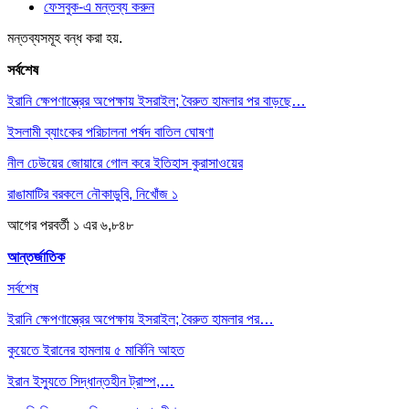
ফেসবুক-এ মন্তব্য করুন
মন্তব্যসমূহ বন্ধ করা হয়.
সর্বশেষ
ইরানি ক্ষেপণাস্ত্রের অপেক্ষায় ইসরাইল; বৈরুত হামলার পর বাড়ছে…
ইসলামী ব্যাংকের পরিচালনা পর্ষদ বাতিল ঘোষণা
নীল ঢেউয়ের জোয়ারে গোল করে ইতিহাস কুরাসাওয়ের
রাঙামাটির বরকলে নৌকাডুবি, নিখোঁজ ১
আগের
পরবর্তী
১ এর ৬,৮৪৮
আন্তর্জাতিক
সর্বশেষ
ইরানি ক্ষেপণাস্ত্রের অপেক্ষায় ইসরাইল; বৈরুত হামলার পর…
কুয়েতে ইরানের হামলায় ৫ মার্কিনি আহত
ইরান ইস্যুতে সিদ্ধান্তহীন ট্রাম্প,…