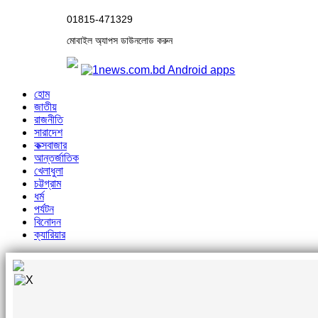
01815-471329
মোবাইল অ্যাপস ডাউনলোড করুন
হোম
জাতীয়
রাজনীতি
সারাদেশ
কক্সবাজার
আন্তর্জাতিক
খেলাধুলা
চট্টগ্রাম
ধর্ম
পর্যটন
বিনোদন
ক্যারিয়ার