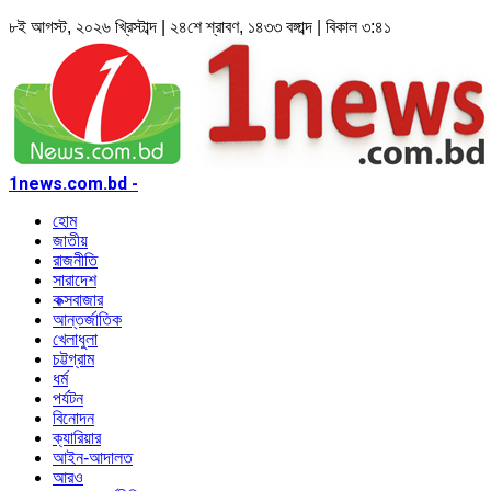
৮ই আগস্ট, ২০২৬ খ্রিস্টাব্দ | ২৪শে শ্রাবণ, ১৪৩৩ বঙ্গাব্দ | বিকাল ৩:৪১
1news.com.bd -
হোম
জাতীয়
রাজনীতি
সারাদেশ
কক্সবাজার
আন্তর্জাতিক
খেলাধুলা
চট্টগ্রাম
ধর্ম
পর্যটন
বিনোদন
ক্যারিয়ার
আইন-আদালত
আরও