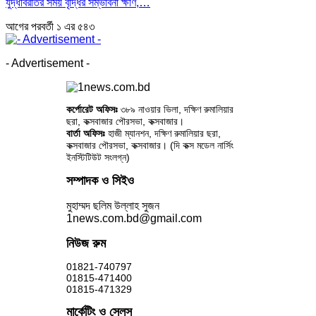
যুদ্ধবিরতির সময় বৃদ্ধির সম্ভাবনা ক্ষীণ,…
আগের
পরবর্তী
১ এর ৫৪৩
- Advertisement -
কর্পোরেট অফিসঃ
৩৮৯ নাওয়ার ভিলা, দক্ষিণ রুমালিয়ার
ছরা, কক্সবাজার পৌরসভা, কক্সবাজার।
বার্তা অফিসঃ
হাজী ম্যানশন, দক্ষিণ রুমালিয়ার ছরা,
কক্সবাজার পৌরসভা, কক্সবাজার। (দি কক্স মডেল নার্সিং
ইনস্টিটিউট সংলগ্ন)
সম্পাদক ও সিইও
মুহাম্মদ ছলিম উল্লাহ সুজন
1news.com.bd@gmail.com
নিউজ রুম
01821-740797
01815-471400
01815-471329
মার্কেটিং ও সেলস