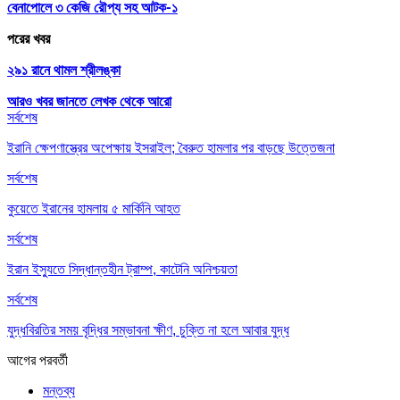
বেনাপোলে ৩ কেজি রৌপ্য সহ আটক-১
পরের খবর
২৯১ রানে থামল শ্রীলঙ্কা
আরও খবর জানতে
লেখক থেকে আরো
সর্বশেষ
ইরানি ক্ষেপণাস্ত্রের অপেক্ষায় ইসরাইল; বৈরুত হামলার পর বাড়ছে উত্তেজনা
সর্বশেষ
কুয়েতে ইরানের হামলায় ৫ মার্কিনি আহত
সর্বশেষ
ইরান ইস্যুতে সিদ্ধান্তহীন ট্রাম্প, কাটেনি অনিশ্চয়তা
সর্বশেষ
যুদ্ধবিরতির সময় বৃদ্ধির সম্ভাবনা ক্ষীণ, চুক্তি না হলে আবার যুদ্ধ
আগের
পরবর্তী
মন্তব্য