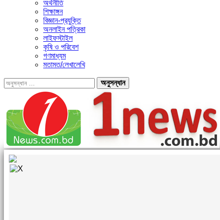
অর্থনীতি
শিক্ষাঙ্গন
বিজ্ঞান-প্রযুক্তি
অনলাইন পত্রিকা
লাইফস্টাইল
কৃষি ও পরিবেশ
গণমাধ্যম
মতামত/লেখালেখি