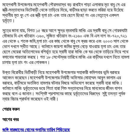
মহেশখালী উপজেলার মহেশখালী পৌরসভাস্থ বড় রাখাইন পাড়া এলাকার মৃত বাবু সে এর
স্ত্রী-সন্তানদের ভিটেবাড়ী থেকে তাড়িয়ে দিয়ে, বাড়ীঘর ছাড়া করতে মরিয়া হয়ে উঠেছে
স্থানীয় মৃত ধুং পে এর স্ত্রী হ্লা চাং এবং তার ছেলে ছিংছা গং এর নেতৃত্বে একদল
দুর্বৃত্ত।
সুত্রে জানা যায়, বিগত ১৫ বছর আগে ক্ষুদ্র ব্যবসায়ি মাখিং এর স্বামী বাবু সে গোরকঘাটা
মৌজার বি এস খতিয়ান -১৬০, সৃজিত খতিয়ান নং-২১৬০ এবং বি এস দাগ নং-৭২০,৭২১
এর থেকে ২ শতক জমি,হ্লা চাং এর কাছ থেকে বাবু সে ক্রয় করে এবং ২০০৩ সাল থেকে
ভোগ দখলে স্থীত আছে। বর্তমানে জায়গা জমির মুল্য বেড়ে যাওয়ায় হ্লা চাং এবং তার
ছেলে মেয়েরা অতিলোভের বশির্ভূত হয়ে স্বামী হারা মাখিং কে ঘর থেকে তাড়িয়ে দিয়ে পথে
বসানোর পায়তারা করছে। গত ১৮ সেপ্টেম্বর তারিখে মাখিং এর বাড়ীঘর দখলে নিতে হামলা
চালায় হ্লা চাং গং এর লোকজন।
উক্ত বিরোধীয় ভিটিবাড়ী নিয়ে মহেশখালী উপজেলার সহাকারী কমিশনার ভূমি বরাবরে
আবেদন করেছেন।মহেশখালী উপজেলার নির্বাহী অফিসার মোহাম্মদ আবুল কালাম এর
বরাবরে, বাড়ীঘরে অর্তকিত হামলার ঘটনার বিষয়ে অভিযোগ করেছে স্বামী হারা মাখিং।
বর্তমানে মাখিং দুর্বৃত্তদের ভয়ে পিতা হারা শিশু সন্তানদের নিয়ে মানবেতর জীবন যাপন
করছে বলে এ জানান। সংশ্লিষ্ট প্রশাসনের কাছে দুর্বৃত্তদের বিরুদ্ধে সুষ্টু তদন্ত পূর্বক
ন্যায় বিচার প্রার্থনা করেছেন ওই নারী।
শেয়ার করুন
আগের খবর
জঙ্গি মারজানের বোনের শুনানির তারিখ পিছিয়েছে