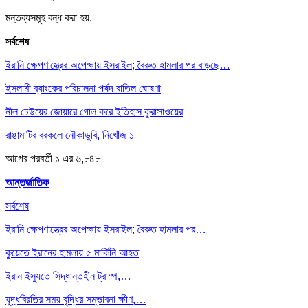
মন্তব্যসমূহ বন্ধ করা হয়.
সর্বশেষ
ইরানি ক্ষেপণাস্ত্রের অপেক্ষায় ইসরাইল; বৈরুত হামলার পর বাড়ছে…
ইসলামী ব্যাংকের পরিচালনা পর্ষদ বাতিল ঘোষণা
নীল ঢেউয়ের জোয়ারে গোল করে ইতিহাস কুরাসাওয়ের
রাঙামাটির বরকলে নৌকাডুবি, নিখোঁজ ১
আগের
পরবর্তী
১ এর ৬,৮৪৮
আন্তর্জাতিক
সর্বশেষ
ইরানি ক্ষেপণাস্ত্রের অপেক্ষায় ইসরাইল; বৈরুত হামলার পর…
কুয়েতে ইরানের হামলায় ৫ মার্কিনি আহত
ইরান ইস্যুতে সিদ্ধান্তহীন ট্রাম্প,…
যুদ্ধবিরতির সময় বৃদ্ধির সম্ভাবনা ক্ষীণ,…