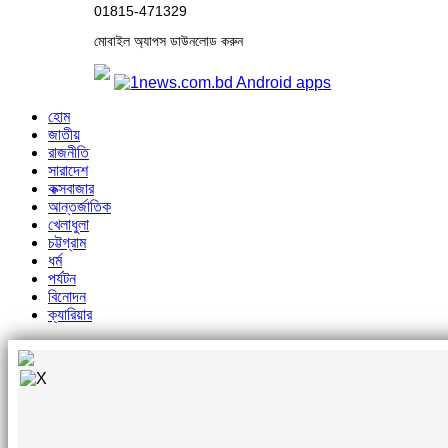
01815-471329
মোবাইল অ্যাপস ডাউনলোড করুন
হোম
জাতীয়
রাজনীতি
সারাদেশ
কক্সবাজার
আন্তর্জাতিক
খেলাধুলা
চট্টগ্রাম
ধর্ম
পর্যটন
বিনোদন
ক্যারিয়ার