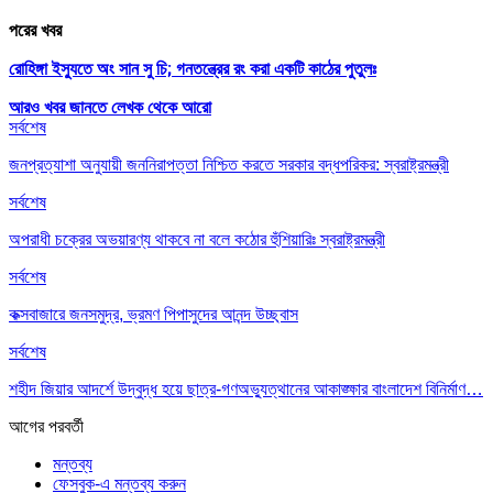
পরের খবর
রোহিঙ্গা ইস্যুতে অং সান সু চি; গনতন্ত্রের রং করা একটি কাঠের পুতুলঃ
আরও খবর জানতে
লেখক থেকে আরো
সর্বশেষ
জনপ্রত্যাশা অনুযায়ী জননিরাপত্তা নিশ্চিত করতে সরকার বদ্ধপরিকর: স্বরাষ্ট্রমন্ত্রী
সর্বশেষ
অপরাধী চক্রের অভয়ারণ্য থাকবে না বলে কঠোর হুঁশিয়ারিঃ স্বরাষ্ট্রমন্ত্রী
সর্বশেষ
কক্সবাজারে জনসমুদ্র, ভ্রমণ পিপাসুদের আনন্দ উচ্ছ্বাস
সর্বশেষ
শহীদ জিয়ার আদর্শে উদ্বুদ্ধ হয়ে ছাত্র-গণঅভ্যুত্থানের আকাঙ্ক্ষার বাংলাদেশ বিনির্মাণ…
আগের
পরবর্তী
মন্তব্য
ফেসবুক-এ মন্তব্য করুন