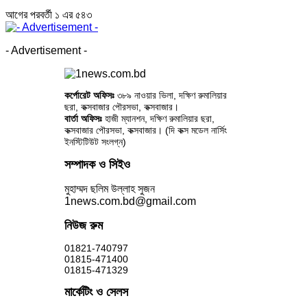
আগের
পরবর্তী
১ এর ৫৪৩
- Advertisement -
কর্পোরেট অফিসঃ
৩৮৯ নাওয়ার ভিলা, দক্ষিণ রুমালিয়ার
ছরা, কক্সবাজার পৌরসভা, কক্সবাজার।
বার্তা অফিসঃ
হাজী ম্যানশন, দক্ষিণ রুমালিয়ার ছরা,
কক্সবাজার পৌরসভা, কক্সবাজার। (দি কক্স মডেল নার্সিং
ইনস্টিটিউট সংলগ্ন)
সম্পাদক ও সিইও
মুহাম্মদ ছলিম উল্লাহ সুজন
1news.com.bd@gmail.com
নিউজ রুম
01821-740797
01815-471400
01815-471329
মার্কেটিং ও সেলস