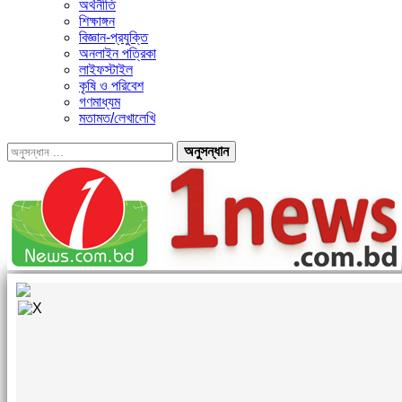
অর্থনীতি
শিক্ষাঙ্গন
বিজ্ঞান-প্রযুক্তি
অনলাইন পত্রিকা
লাইফস্টাইল
কৃষি ও পরিবেশ
গণমাধ্যম
মতামত/লেখালেখি