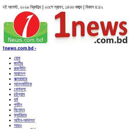
৭ই আগস্ট, ২০২৬ খ্রিস্টাব্দ | ২৩শে শ্রাবণ, ১৪৩৩ বঙ্গাব্দ | বিকাল ৪:৫২
1news.com.bd -
হোম
জাতীয়
রাজনীতি
সারাদেশ
কক্সবাজার
আন্তর্জাতিক
খেলাধুলা
চট্টগ্রাম
ধর্ম
পর্যটন
বিনোদন
ক্যারিয়ার
আইন-আদালত
আরও