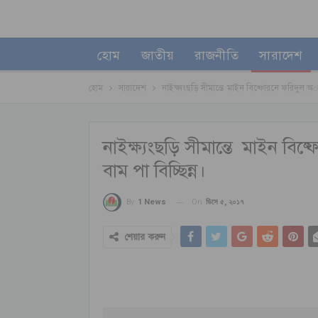
হোম
জাতীয়
রাজনীতি
সারাদেশ
হোম
সারাদেশ
নাইক্ষ্যংছড়ি সীমান্তে মাইন বিষ্ফোরনে ফরিদুল 
নাইক্ষ্যংছড়ি সীমান্তে মাইন 
বাম পা বিচ্ছিন্ন।
On
ডিসে ৫, ২০১৭
By
1 News
শেয়ার করুন