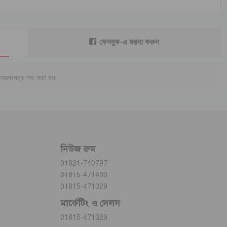
ফেসবুক-এ মন্তব্য করুন
মন্তব্যসমূহ বন্ধ করা হয়.
নিউজ রুম
01821-740797
01815-471400
01815-471329
মার্কেটিং ও সেলস
01815-471329