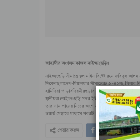
জাহাঈীর অালম কাজল নাইক্ষ্যংছড়িঃ
নাইক্ষ্যংছড়ি সীমান্তে স্থল মাইন বিষ্ফোরনে ফরিদুল আল
দিকেবাংলাদেশ-মিয়ানমার সীমান্তের৪৩ -৪২নং পিলার ন
হামিদিয়া পাড়াবদিরনীরছড়ার ইছা খলিলের ছেলে।ঘটনার
স্থানীয়রা।নাইক্ষ্যংছড়ি সদর ইউপির ৬নং ওয়ার্ড মেম্বা
তার ডান পায়ের নিচের অংশ সম্পূর্ণ বিচ্ছিন্ন হয়ে গেছে
ওয়ার্ড মেম্বারে মাধ্যমে খবরটি শুনেছি। আহত শিশুকে দ্র
শেয়ার করুন