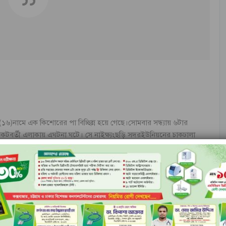
ম (১৬)নামে এক কিশোরের পা বিচ্ছিন্ন হয়ে গেছে।সোমবার সন্ধ্যায় ৬টার
িকটবর্তী এলাকায় এঘটনা ঘটে। সে নাইক্ষ্যংছড়ি সদরইউনিয়নের চাকঢালা
 পর পর তাকে উদ্ধার করেকক্সবাজার সদর হাসপাতালে প্রেরণকরেছে
র ফরিদুল আলম জানান, গৃহপালিত গরু খুঁজতে গিয়ে ওই শিশু মাইন বিষ্ফোরণে
। নাইক্ষ্যংছড়ি উপজেলা নির্বাহী অফিসার এস,এম সরওয়ার কামাল বলেন, স্থানীয়
ুত চিকিৎসার জন্য কক্সবাজার প্রেরণ করা হয়েছ।