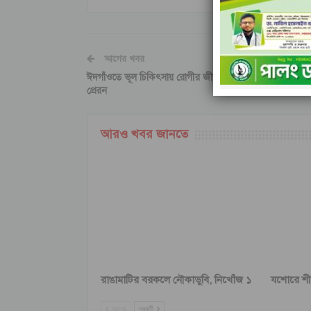
আগের খবর
ঈদগাঁও‌তে ভূল চিকিৎসায় রোগীর জীবন সংকটাপন্ন ! লিগ্যাল নো‌
প্রেরন
আরও খবর জানতে
রাঙামাটির বরকলে নৌকাডুবি, নিখোঁজ ১
যশোরে শীর্ষ
আগের
পরবর্তী