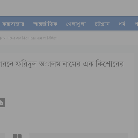
কক্সবাজার
আন্তর্জাতিক
খেলাধুলা
চট্টগ্রাম
ধর্ম
প
অালম নামের এক কিশোরের বাম পা বিচ্ছিন্ন।
বিষ্ফোরনে ফরিদুল অালম নামের এক কিশোরের