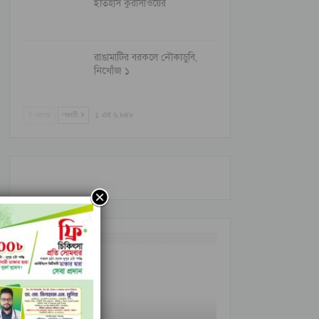
ইতিহাস কুরাসাওয়ের
রাঙামাটির বরকলে নৌকাডুবি,
নিখোঁজ ১
আগের
পরবর্তী
১ এর ৬,৮৪৮
আন্তর্জাতিক