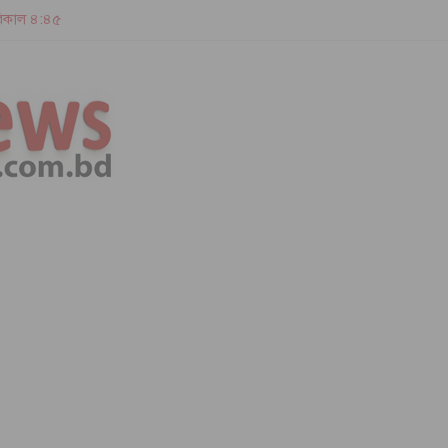
 বিকাল ৪:৪৫