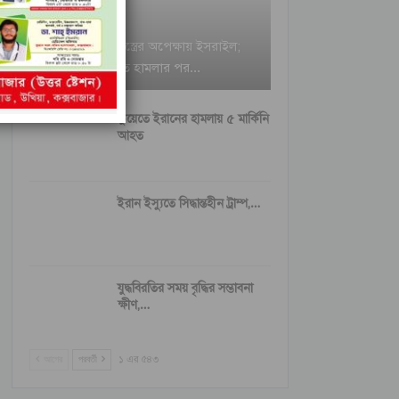
ইরানি ক্ষেপণাস্ত্রের অপেক্ষায় ইসরাইল;
বৈরুত হামলার পর…
কুয়েতে ইরানের হামলায় ৫ মার্কিনি
আহত
ইরান ইস্যুতে সিদ্ধান্তহীন ট্রাম্প,…
যুদ্ধবিরতির সময় বৃদ্ধির সম্ভাবনা
ক্ষীণ,…
আগের
পরবর্তী
১ এর ৫৪৩