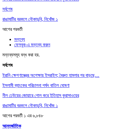
সর্বশেষ
রাঙামাটির বরকলে নৌকাডুবি, নিখোঁজ ১
আগের
পরবর্তী
মন্তব্য
ফেসবুক-এ মন্তব্য করুন
মন্তব্যসমূহ বন্ধ করা হয়.
সর্বশেষ
ইরানি ক্ষেপণাস্ত্রের অপেক্ষায় ইসরাইল; বৈরুত হামলার পর বাড়ছে…
ইসলামী ব্যাংকের পরিচালনা পর্ষদ বাতিল ঘোষণা
নীল ঢেউয়ের জোয়ারে গোল করে ইতিহাস কুরাসাওয়ের
রাঙামাটির বরকলে নৌকাডুবি, নিখোঁজ ১
আগের
পরবর্তী
১ এর ৬,৮৪৮
আন্তর্জাতিক