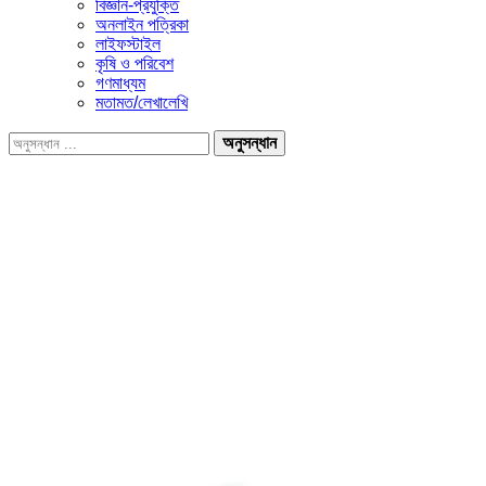
বিজ্ঞান-প্রযুক্তি
অনলাইন পত্রিকা
লাইফস্টাইল
কৃষি ও পরিবেশ
গণমাধ্যম
মতামত/লেখালেখি