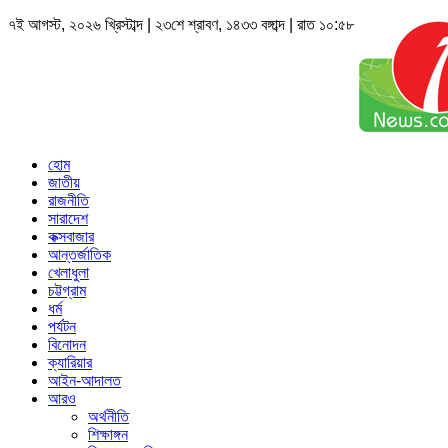
৭ই আগস্ট, ২০২৬ খ্রিস্টাব্দ | ২৩শে শ্রাবণ, ১৪৩৩ বঙ্গাব্দ | রাত ১০:৫৮
হোম
জাতীয়
রাজনীতি
সারাদেশ
কক্সবাজার
আন্তর্জাতিক
খেলাধুলা
চট্টগ্রাম
ধর্ম
পর্যটন
বিনোদন
ক্যারিয়ার
আইন-আদালত
আরও
অর্থনীতি
শিক্ষাঙ্গন