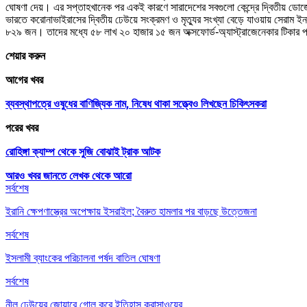
ঘোষণা দেয়। এর সপ্তাহখানেক পর একই কারণে সারাদেশের সবগুলো কেন্দ্রে দ্বিতীয় ডো
ভারতে করোনাভাইরাসের দ্বিতীয় ঢেউয়ে সংক্রমণ ও মৃত্যুর সংখ্যা বেড়ে যাওয়ায় সেরাম ইনস্
৮২৯ জন। তাদের মধ্যে ৫৮ লাখ ২০ হাজার ১৫ জন অক্সফোর্ড-অ্যাস্ট্রাজেনেকার টিকার
শেয়ার করুন
আগের খবর
ব্যবস্থাপত্রে ওষুধের বাণিজ্যিক নাম, নিষেধ থাকা সত্ত্বেও লিখছেন চিকিৎসকরা
পরের খবর
রোহিঙ্গা ক্যাম্প থেকে সুজি বোঝাই ট্রাক আটক
আরও খবর জানতে
লেখক থেকে আরো
সর্বশেষ
ইরানি ক্ষেপণাস্ত্রের অপেক্ষায় ইসরাইল; বৈরুত হামলার পর বাড়ছে উত্তেজনা
সর্বশেষ
ইসলামী ব্যাংকের পরিচালনা পর্ষদ বাতিল ঘোষণা
সর্বশেষ
নীল ঢেউয়ের জোয়ারে গোল করে ইতিহাস কুরাসাওয়ের