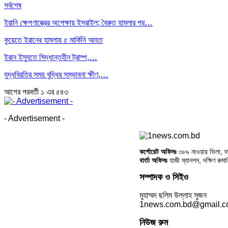
সর্বশেষ
ইরানি ক্ষেপণাস্ত্রের অপেক্ষায় ইসরাইল; বৈরুত হামলার পর…
কুয়েতে ইরানের হামলায় ৫ মার্কিনি আহত
ইরান ইস্যুতে সিদ্ধান্তহীন ট্রাম্প,…
যুদ্ধবিরতির সময় বৃদ্ধির সম্ভাবনা ক্ষীণ,…
আগের
পরবর্তী
১ এর ৫৪৩
- Advertisement -
কর্পোরেট অফিসঃ
৩৮৯ নাওয়ার ভিলা, দক্
বার্তা অফিসঃ
হাজী ম্যানশন, দক্ষিণ রুম
সম্পাদক ও সিইও
মুহাম্মদ ছলিম উল্লাহ সুজন
1news.com.bd@gmail.
নিউজ রুম