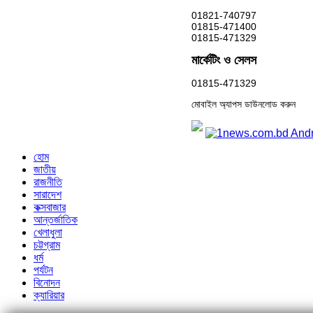
01821-740797
01815-471400
01815-471329
মার্কেটিং ও সেলস
01815-471329
মোবাইল অ্যাপস ডাউনলোড করুন
হোম
জাতীয়
রাজনীতি
সারাদেশ
কক্সবাজার
আন্তর্জাতিক
খেলাধুলা
চট্টগ্রাম
ধর্ম
পর্যটন
বিনোদন
ক্যারিয়ার