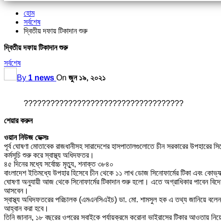
হোম
সর্বশেষ
দ্বিতীয় দফায় টিকাদান শুরু
দ্বিতীয় দফায় টিকাদান শুরু
সর্বশেষ
By
1 news
On
জুন ১৯, ২০২১
????????????????????????????????????
শেয়ার করুন
ওয়ান নিউজ ডেক্সঃ
পূর্ব ঘোষণা মোতাবেক রাজধানীসহ সারাদেশের হাসপাতালগুলোতে চীন সরকারের উপহারের সিনো
কর্মসূচি শুরু করে স্বাস্থ্য অধিদফতর।
৪৫ দিনের মধ্যে সর্বোচ্চ মৃত্যু, শনাক্ত ৩৮৪০
বাংলাদেশ ইতিমধ্যে উপহার হিসেবে চীন থেকে ১১ লাখ ডোজ সিনোফার্মের টিকা এবং কোভ্যাক
ঘোষণা অনুযায়ী আজ থেকে সিনোফার্মের টিকাদান শুরু হলো। এতে অগ্রাধিকার পাবেন বিদেশগা
আসবেন।
স্বাস্থ্য অধিদফতরের পরিচালক (এমএনসিএইচ) ডা. মো. শামসুল হক এ তথ্য জানিয়ে বলেন
আহ্বান করা হবে।
তিনি জানান, ১৮ বছরের ওপরের সবাইকে পর্যায়ক্রমে করোনা ভাইরাসের টিকার আওতায় নিয়ে আ