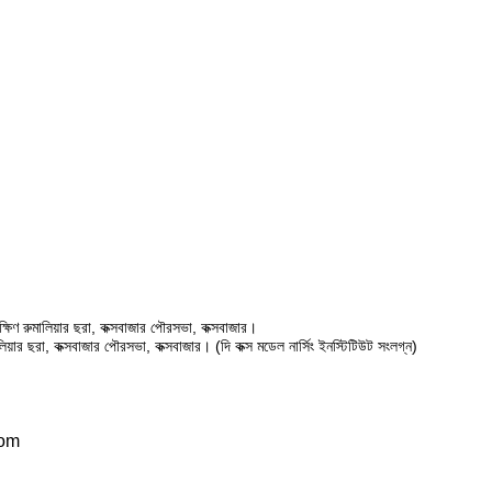
ষিণ রুমালিয়ার ছরা, কক্সবাজার পৌরসভা, কক্সবাজার।
ালিয়ার ছরা, কক্সবাজার পৌরসভা, কক্সবাজার। (দি কক্স মডেল নার্সিং ইনস্টিটিউট সংলগ্ন)
com