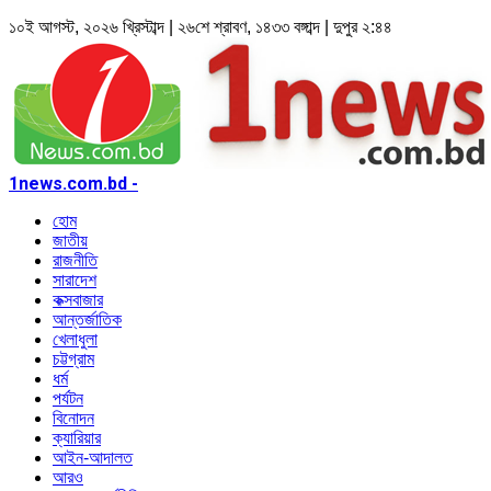
১০ই আগস্ট, ২০২৬ খ্রিস্টাব্দ | ২৬শে শ্রাবণ, ১৪৩৩ বঙ্গাব্দ | দুপুর ২:৪৪
1news.com.bd -
হোম
জাতীয়
রাজনীতি
সারাদেশ
কক্সবাজার
আন্তর্জাতিক
খেলাধুলা
চট্টগ্রাম
ধর্ম
পর্যটন
বিনোদন
ক্যারিয়ার
আইন-আদালত
আরও