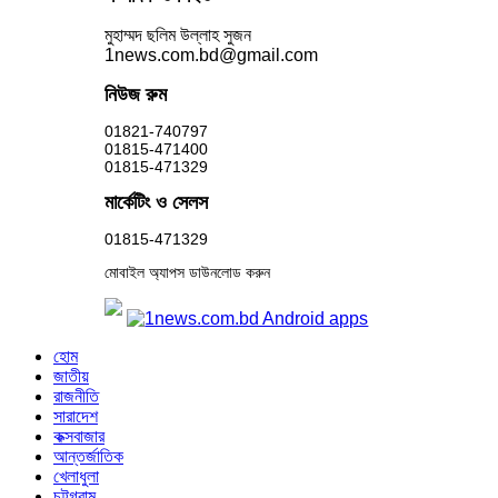
মুহাম্মদ ছলিম উল্লাহ সুজন
1news.com.bd@gmail.com
নিউজ রুম
01821-740797
01815-471400
01815-471329
মার্কেটিং ও সেলস
01815-471329
মোবাইল অ্যাপস ডাউনলোড করুন
হোম
জাতীয়
রাজনীতি
সারাদেশ
কক্সবাজার
আন্তর্জাতিক
খেলাধুলা
চট্টগ্রাম