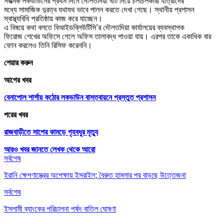
সর্বাত্মক লকডাউনের প্রথম দিনে দৌলতদিয়া ঘাট দিয়ে চলাচলকারী যাত্রীদের
মধ্যে সামাজিক দুরত্ব যথাযথ ভাবে পালন করতে দেখা গেছে। স্থানীয় প্রশাসন
স্বাস্থ্যবিধি প্রতিষ্ঠায় কাজ করে যাচ্ছেন।
এ বিষয়ে কথা বলতে বিআইডব্লিউটিসি’র দৌলতদিয়া কার্যালয়ের ব্যবস্থাপক
ফিরোজ শেখের অফিসে গেলে অফিস তালাবদ্ধ পাওয়া যায়। এরপর তাকে একাধিক বার
ফোন করলেও তিনি রিসিফ করেননি।
শেয়ার করুন
আগের খবর
বেনাপোল শার্শায় কঠোর লকডাউন বাস্তবায়নে প্রস্তুত প্রশাসন
পরের খবর
রাজবাড়ীতে সাপের কামড়ে গৃহবধুর মৃত্যু
আরও খবর জানতে
লেখক থেকে আরো
সর্বশেষ
ইরানি ক্ষেপণাস্ত্রের অপেক্ষায় ইসরাইল; বৈরুত হামলার পর বাড়ছে উত্তেজনা
সর্বশেষ
ইসলামী ব্যাংকের পরিচালনা পর্ষদ বাতিল ঘোষণা