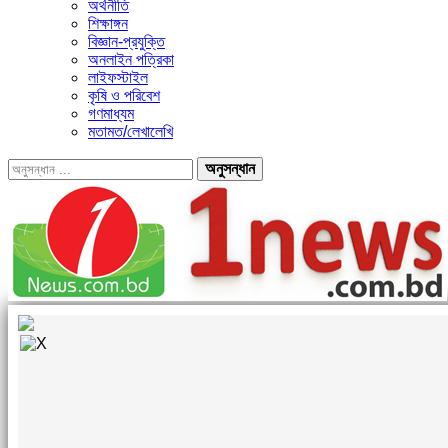
অর্থনীতি
শিক্ষাঙ্গন
বিজ্ঞান-প্রযুক্তি
অনলাইন পত্রিকা
লাইফস্টাইল
কৃষি ও পরিবেশ
গণমাধ্যম
মতামত/লেখালেখি