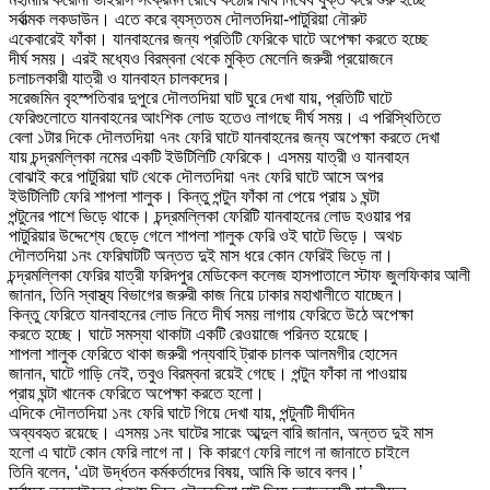
সর্বাত্মক লকডাউন। এতে করে ব্যস্ততম দৌলতদিয়া-পাটুরিয়া নৌরুট
একেবারেই ফাঁকা। যানবাহনের জন্য প্রতিটি ফেরিকে ঘাটে অপেক্ষা করতে হচ্ছে
দীর্ঘ সময়। এরই মধ্যেও বিরম্বনা থেকে মুক্তি মেলেনি জরুরী প্রয়োজনে
চলাচলকারী যাত্রী ও যানবাহন চালকদের।
সরেজমিন বৃহস্পতিবার দুপুরে দৌলতদিয়া ঘাট ঘুরে দেখা যায়, প্রতিটি ঘাটে
ফেরিগুলোতে যানবাহনের আংশিক লোড হতেও লাগছে দীর্ঘ সময়। এ পরিস্থিতিতে
বেলা ১টার দিকে দৌলতদিয়া ৭নং ফেরি ঘাটে যানবাহনের জন্য অপেক্ষা করতে দেখা
যায় চন্দ্রমল্লিকা নমের একটি ইউটিলিটি ফেরিকে। এসময় যাত্রী ও যানবাহন
বোঝাই করে পাটুরিয়া ঘাট থেকে দৌলতদিয়া ৭নং ফেরি ঘাটে আসে অপর
ইউটিলিটি ফেরি শাপলা শালুক। কিন্তু পন্টুন ফাঁকা না পেয়ে প্রায় ১ ঘন্টা
পন্টুনের পাশে ভিড়ে থাকে। চন্দ্রমল্লিকা ফেরিটি যানবাহনের লোড হওয়ার পর
পাটুরিয়ার উদ্দেশ্যে ছেড়ে গেলে শাপলা শালুক ফেরি ওই ঘাটে ভিড়ে। অথচ
দৌলতদিয়া ১নং ফেরিঘাটটি অন্তত দুই মাস ধরে কোন ফেরিই ভিড়ে না।
চন্দ্রমল্লিকা ফেরির যাত্রী ফরিদপুর মেডিকেল কলেজ হাসপাতালে স্টাফ জুলফিকার আলী
জানান, তিনি স্বাস্থ্য বিভাগের জরুরী কাজ নিয়ে ঢাকার মহাখালীতে যাচ্ছেন।
কিন্তু ফেরিতে যানবাহনের লোড নিতে দীর্ঘ সময় লাগায় ফেরিতে উঠে অপেক্ষা
করতে হচ্ছে। ঘাটে সমস্যা থাকাটা একটি রেওয়াজে পরিনত হয়েছে।
শাপলা শালুক ফেরিতে থাকা জরুরী পন্যবাহি ট্রাক চালক আলমগীর হোসেন
জানান, ঘাটে গাড়ি নেই, তবুও বিরম্বনা রয়েই গেছে। পন্টুন ফাঁকা না পাওয়ায়
প্রায় ঘন্টা খানেক ফেরিতে অপেক্ষা করতে হলো।
এদিকে দৌলতদিয়া ১নং ফেরি ঘাটে গিয়ে দেখা যায়, পন্টুনটি দীর্ঘদিন
অব্যবহৃত রয়েছে। এসময় ১নং ঘাটের সারেং আব্দুল বারি জানান, অন্তত দুই মাস
হলো এ ঘাটে কোন ফেরি লাগে না। কি কারণে ফেরি লাগে না জানাতে চাইলে
তিনি বলেন, ‘এটা উর্দ্ধতন কর্মকর্তাদের বিষয়, আমি কি ভাবে বলব।’