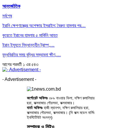
আন্তর্জাতিক
সর্বশেষ
ইরানি ক্ষেপণাস্ত্রের অপেক্ষায় ইসরাইল; বৈরুত হামলার পর…
কুয়েতে ইরানের হামলায় ৫ মার্কিনি আহত
ইরান ইস্যুতে সিদ্ধান্তহীন ট্রাম্প,…
যুদ্ধবিরতির সময় বৃদ্ধির সম্ভাবনা ক্ষীণ,…
আগের
পরবর্তী
১ এর ৫৪৩
- Advertisement -
কর্পোরেট অফিসঃ
৩৮৯ নাওয়ার ভিলা, দক্ষিণ রুমালিয়ার
ছরা, কক্সবাজার পৌরসভা, কক্সবাজার।
বার্তা অফিসঃ
হাজী ম্যানশন, দক্ষিণ রুমালিয়ার ছরা,
কক্সবাজার পৌরসভা, কক্সবাজার। (দি কক্স মডেল নার্সিং
ইনস্টিটিউট সংলগ্ন)
সম্পাদক ও সিইও