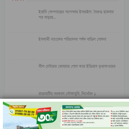
ইরানি ক্ষেপণাস্ত্রের অপেক্ষায় ইসরাইল; বৈরুত হামলার
পর বাড়ছে…
ইসলামী ব্যাংকের পরিচালনা পর্ষদ বাতিল ঘোষণা
নীল ঢেউয়ের জোয়ারে গোল করে ইতিহাস কুরাসাওয়ের
রাঙামাটির বরকলে নৌকাডুবি, নিখোঁজ ১
আগের
পরবর্তী
১ এর ৬,৮৪৮