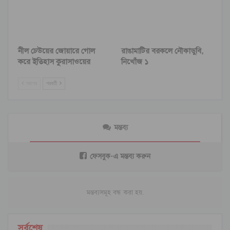
নীল ঢেউয়ের জোয়ারে গোল
রাঙামাটির বরকলে নৌকাডুবি,
করে ইতিহাস কুরাসাওয়ের
নিখোঁজ ১
আগের
পরবর্তী
মন্তব্য
ফেসবুক-এ মন্তব্য করুন
মন্তব্যসমূহ বন্ধ করা হয়.
সর্বশেষ