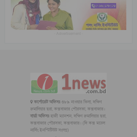
- Advertisement -
কর্পোরেট অফিসঃ
৩৮৯ নাওয়ার ভিলা, দক্ষিণ
রুমালিয়ার ছরা, কক্সবাজার পৌরসভা, কক্সবাজার।
বার্তা অফিসঃ
হাজী ম্যানশন, দক্ষিণ রুমালিয়ার ছরা,
কক্সবাজার পৌরসভা, কক্সবাজার। (দি কক্স মডেল
নার্সিং ইনস্টিটিউট সংলগ্ন)