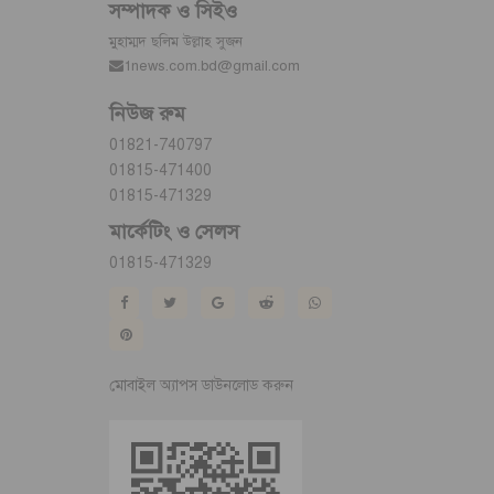
সম্পাদক ও সিইও
মুহাম্মদ ছলিম উল্লাহ সুজন
1news.com.bd@gmail.com
নিউজ রুম
01821-740797
01815-471400
01815-471329
মার্কেটিং ও সেলস
01815-471329
মোবাইল অ্যাপস ডাউনলোড করুন