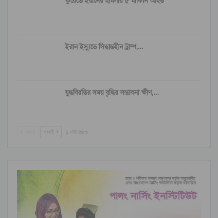
কুয়েতে ইরানের হামলায় ৫ মার্কিনি আহত
ইরান ইস্যুতে সিদ্ধান্তহীন ট্রাম্প,…
যুদ্ধবিরতির সময় বৃদ্ধির সম্ভাবনা ক্ষীণ,…
আগের
পরবর্তী
১ এর ৫৪৩