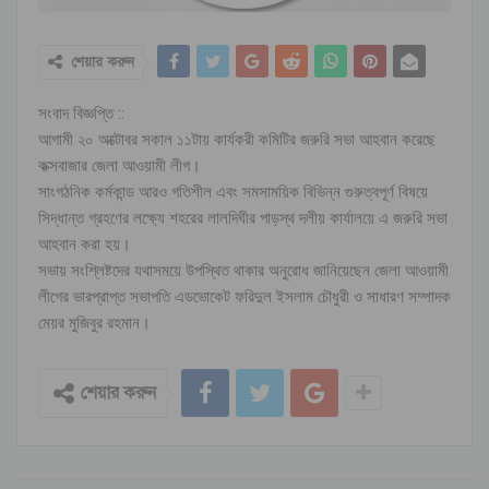
শেয়ার করুন
সংবাদ বিজ্ঞপ্তি ::
আগামী ২০ অক্টোবর সকাল ১১টায় কার্যকরী কমিটির জরুরি সভা আহবান করেছে
কক্সবাজার জেলা আওয়ামী লীগ।
সাংগঠনিক কর্মকান্ড আরও গতিশীল এবং সমসাময়িক বিভিন্ন গুরুত্বপূর্ণ বিষয়ে
সিদ্ধান্ত গ্রহণের লক্ষ্যে শহরের লালদিঘীর পাড়স্থ দলীয় কার্যালয়ে এ জরুরি সভা
আহবান করা হয়।
সভায় সংশ্লিষ্টদের যথাসময়ে উপস্থিত থাকার অনুরোধ জানিয়েছেন জেলা আওয়ামী
লীগের ভারপ্রাপ্ত সভাপতি এডভোকেট ফরিদুল ইসলাম চৌধুরী ও সাধারণ সম্পাদক
মেয়র মুজিবুর রহমান।
শেয়ার করুন