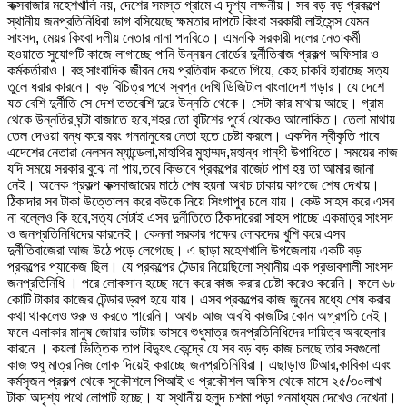
কক্সবাজার মহেশখালি নয়, দেশের সমস্ত গ্রামে এ দৃশ্য লক্ষনীয়। সব বড় বড় প্রকল্পে
স্থানীয় জনপ্রতিনিধিরা ভাগ বসিয়েছে ক্ষমতার দাপটে কিংবা সরকারী লাইসেন্স যেমন
সাংসদ, মেয়র কিংবা দলীয় নেতার নানা পদবিতে। এমনকি সরকারী দলের নেতাকর্মী
হওয়াতে সুযোগটি কাজে লাগাচ্ছে পানি উন্নয়ন বোর্ডের দুর্নীতিবাজ প্রকল্প অফিসার ও
কর্মকর্তারাও। বহু সাংবাদিক জীবন দেয় প্রতিবাদ করতে গিয়ে, কেহ চাকরি হারাচ্ছে সত্য
তুলে ধরার কারনে। বড় বিচিত্র পথে স্বপ্ন দেখি ডিজিটাল বাংলাদেশ গড়ার। যে দেশে
যত বেশি দুর্নীতি সে দেশ ততবেশি দুরে উন্নতি থেকে। সেটা কার মাথায় আছে। গ্রাম
থেকে উন্নতির ঘন্টা বাজাতে হবে,শহর তো বৃটিশের পুর্বে থেকেও আলোকিত। তেলা মাথায়
তেল দেওয়া বন্ধ করে বরং গনমানুষের নেতা হতে চেষ্টা করলে। একদিন স্বীকৃতি পাবে
এদেশের নেতারা নেলসন ম্যান্ডেলা,মাহাথির মুহাম্মদ,মহান্ধ গান্ধী উপাধিতে। সময়ের কাজ
যদি সময়ে সরকার বুঝে না পায়,তবে কিভাবে প্রকল্পের বাজেট পাশ হয় তা আমার জানা
নেই। অনেক প্রকল্প কক্সবাজারের মাঠে শেষ হয়না অথচ ঢাকায় কাগজে শেষ দেখায়।
ঠিকাদার সব টাকা উত্তোলন করে বউকে নিয়ে সিংগাপুর চলে যায়। কেউ সাহস করে এসব
না বল্লেও কি হবে,সত্য সেটাই এসব দুর্নীতিতে ঠিকাদারেরা সাহস পাচ্ছে একমাত্র সাংসদ
ও জনপ্রতিনিধিদের কারনেই। কেননা সরকার পক্ষের লোকদের খুশি করে এসব
দুর্নীতিবাজেরা আজ উঠে পড়ে লেগেছে। এ ছাড়া মহেশখালি উপজেলায় একটি বড়
প্রকল্পের প্যাকেজ ছিল। যে প্রকল্পের টেন্ডার নিয়েছিলো স্থানীয় এক প্রভাবশালী সাংসদ
জনপ্রতিনিধি । পরে লোকসান হচ্ছে মনে করে কাজ করার চেষ্টা করেও করেনি। ফলে ৬৮
কোটি টাকার কাজের টেন্ডার ড্রপ হয়ে যায়। এসব প্রকল্পের কাজ জুনের মধ্যে শেষ করার
কথা থাকলেও শুরু ও করতে পারেনি। অথচ আজ অবধি কাজটির কোন অগ্রগতি নেই।
ফলে এলাকার মানুষ জোয়ার ভাটায় ভাসবে শুধুমাত্র জনপ্রতিনিধিদের দায়িত্ব অবহেলার
কারনে । কয়লা ভিত্তিক তাপ বিদ্যুৎ কেন্দ্রে যে সব বড় বড় কাজ চলছে তার সবগুলো
কাজ শুধু মাত্র নিজ লোক দিয়েই করাচ্ছে জনপ্রতিনিধিরা। এছাড়াও টিআর,কাবিকা এবং
কর্মসৃজন প্রকল্প থেকে সুকৌশলে পিআই ও প্রকৌশল অফিস থেকে মাসে ২৫/৩০লাখ
টাকা অদৃশ্য পথে লোপাট হচ্ছে। যা স্থানীয় হলুদ চশমা পড়া গনমাধ্যম দেখেও দেখেনা।