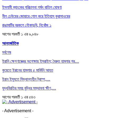
ইসলামী ব্যাংকের পরিচালনা পর্ষদ বাতিল ঘোষণা
নীল ঢেউয়ের জোয়ারে গোল করে ইতিহাস কুরাসাওয়ের
রাঙামাটির বরকলে নৌকাডুবি, নিখোঁজ ১
আগের
পরবর্তী
১ এর ৬,৮৪৮
আন্তর্জাতিক
সর্বশেষ
ইরানি ক্ষেপণাস্ত্রের অপেক্ষায় ইসরাইল; বৈরুত হামলার পর…
কুয়েতে ইরানের হামলায় ৫ মার্কিনি আহত
ইরান ইস্যুতে সিদ্ধান্তহীন ট্রাম্প,…
যুদ্ধবিরতির সময় বৃদ্ধির সম্ভাবনা ক্ষীণ,…
আগের
পরবর্তী
১ এর ৫৪৩
- Advertisement -