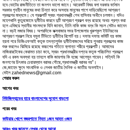
হবে ভোটের রাজনীতিতে তা জনগন ভালো জানে। আরেকটি বিষয় বলা দরকার বর্তমান
সরকার গৃহহীন মানুষের কথা চিন্তা করে অসহায় মানুষের পাশে দাড়িয়েছিলো আশ্রয়ণ
প্রকল্পের মাধ্যমে। যে প্রকল্পটি স্বয়ং প্রধানমন্ত্রী শেখ হাসিনার অধীনে চলমান। যদিও
মহেশখালি কুতুবজোমে দুর্নীতির কারনে দুটি আশ্রয়ণ প্রকল্প বন্ধ রয়েছে অথচ প্রশ্ন করা
হলে এবিষয়ে স্থানীয় সাংসদকে যিনি জানান, তিনি নাকি কাজ বন্ধ কি সচল সেটাও জানেন
না। বড়ই মজার বিষয়। অপরদিকে কক্সবাজার সদর উপজেলার খুরুশকুল ইউনিয়নের
আশ্রয়ণ প্রকল্প নিয়ে যমুনা টিভিতে দুর্নীতির রিপোর্ট হয়। দফায় দফায় কমিটি হয় কাজ
হয়না পরে ডিজিএফআই কতৃক তদন্তপুর্বক দুর্নীতিবাজদের সরিয়ে পুনরায় প্রকল্পের কাজ
শুরু করলেও ঝিমিয়ে রয়েছে কচ্চপের গতিতে ক্লান্ত শরীরে প্রকল্পটি। আমাদের
নাজিরারটেকের কেরামত চাচা কহে, স্বয়ং প্রধানমন্ত্রীর দপ্তর কতৃক পরিচালিত প্রকল্পে
যদি এ রকম অবস্থা হয় তাহলে বাকি জায়গায় কি হচ্ছে আলেমুন গায়েব। সত্যিই কি
জনগণের চিৎকার চেয়ারম্যান বরাবর পৌছে,প্রধানমন্ত্রী বরাবর নয়”।
জে,জাহেদ ক্ষুদে সাংবাদিক ও লেখক জাতীয় দৈনিক ও জাতীয় অনলাইন।
মেইল zahednews@gmail.com
শেয়ার করুন
আগের খবর
নিউজিল্যান্ডের হারে বাংলাদেশের সুযোগ বাড়লো
পরের খবর
কাউয়ার খোপে বজ্রপাতে নিহত ১জন আহত ৩জন
আরও খবর জানতে
লেখক থেকে আরো