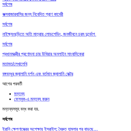
সর্বশেষ
কক্সবাজারবাসির জন্য নিবেদিত প্রাণ কাবেরী
সর্বশেষ
নাইক্ষ‍্যংছড়িতে অতি মাত্রায় লোডশেডিং, জনজীবনে চরম দুর্ভোগ
সর্বশেষ
প্রধানমন্ত্রীর প্রণোদনা চায় উখিয়ার অনলাইন সাংবাদিকেরা
মতামত/লেখালেখি
বঙ্গবন্ধুর জ্বালানি দর্শন এবং বর্তমান জ্বালানি সেক্টর
আগের
পরবর্তী
মন্তব্য
ফেসবুক-এ মন্তব্য করুন
মন্তব্যসমূহ বন্ধ করা হয়.
সর্বশেষ
ইরানি ক্ষেপণাস্ত্রের অপেক্ষায় ইসরাইল; বৈরুত হামলার পর বাড়ছে…