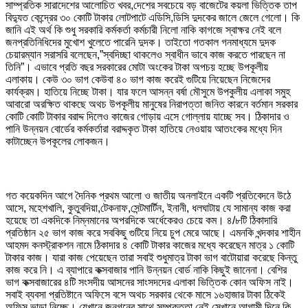
সাম্প্রতিক সারাদেশের আলোচিত খবর,দেশের সবচেয়ে বড় বাজেটের কয়লা ভিত্তিক তাপ
বিদ্যুত কেন্দ্রের ৩০ কোটি টাকার লোটপাটে এডিসি,ডিসি দুদকের জালে জেলে গেলো। কি
জানি এই অর্থ কি শুধু সরকারি কর্মকর্তা কর্মচারী নিলো নাকি কাগজে স্বাক্ষর নেই বলে
জনপ্রতিনিধিদের মুখোশ খুলেতে পারেনি দুদক। তাইতো গতকাল গনমাধ্যমে দুদক
চেয়ারম্যান সরাসরি বলেছেন,”স্বদিচ্ছা থাকলেও স্বাধীন ভাবে কাজ করতে পারছেন না
তিনি”। এভাবে প্রতি বছর সরকারের মোটা অংকের টাকা অপচয় হচ্ছে উপকূলীয়
এলাকায়। কেউ ৩০ ভাগ কেউবা ৪০ ভাগ কাজ করেই গুটিয়ে নিয়েছেন নিজেদের
কার্যক্রম। হাতিয়ে নিচ্ছে টাকা। যার ফলে আসন্ন বর্ষা মৌসুমে উপকুলীয় এলাকা সমুহ
আবারো অরক্ষিত থাকছে অথচ উপকূলীয় মানুষের নিরাপত্তা জনিত কারনে বর্তমান সরকার
কোটি কোটি টাকার বরাদ্দ দিলেও কাজের গোড়ায় এসে গোল্লায় যাচ্ছে সব। ঠিকাদার ও
পানি উন্নয়ন বোর্ডের কর্মকর্তারা বরাদ্দকৃত টাকা হাতিয়ে নেওয়ায় আতংকের মধ্যে দিন
কাটাচ্ছেন উপকূলের লোকজন।
গত কয়েকদিন আগে দৈনিক প্রথম আলো ও জাতীয় অনলাইনে একটি প্রতিবেদনে উঠে
আসে, মহেশখালি, কুতুবদিয়া,টেকনাফ,সেন্টমার্টিন, ইনানী, ধলঘাটায় যে সামান্য কাজ করা
হয়েছে তা একদিকে নিম্নমানের অপরদিকে অর্ধেকেরও চেয়ে কম। ৪/৮টি ঠিকাদারি
প্রতিষ্ঠান ২৫ ভাগ কাজ করে সবকিছু গুটিয়ে নিয়ে চুপ মেরে আছে। এমনকি খন্দকার শাহীন
আহমদ কনস্ট্রাকশন নামে ঠিকাদার ৪ কোটি টাকার কাজের মধ্যে করেছেন মাত্র ১ কোটি
টাকার কাজ। যারা কাজ পেয়েছেন তারা সবাই শুধুমাত্র টাকা ভাগ বাটোয়ারা করেছে কিন্তু
কাজ করে নি। এ ব্যাপারে কক্সবাজার পানি উন্নয়ন বোর্ড নাকি কিছুই জানেনা। বেশির
ভাগ কক্সবাজারের ৪টি সংসদীয় আসনের সাংসদদের এলাকা ভিত্তিক কোন অফিস নাই।
সবাই ব্যবসা প্রতিষ্টানে অফিসে বসে অথচ সরকার থেকে মাসে ১৬হাজার টাকা ঠিকেই
অফিস ভাড়া নিচ্ছে। যেখানে জনগনের সাথে সম্পৃক্ততা নেই সেখানে আগামী দিনে কি