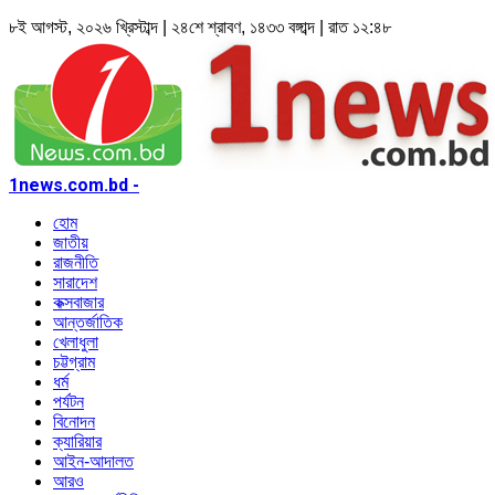
৮ই আগস্ট, ২০২৬ খ্রিস্টাব্দ | ২৪শে শ্রাবণ, ১৪৩৩ বঙ্গাব্দ | রাত ১২:৪৮
1news.com.bd -
হোম
জাতীয়
রাজনীতি
সারাদেশ
কক্সবাজার
আন্তর্জাতিক
খেলাধুলা
চট্টগ্রাম
ধর্ম
পর্যটন
বিনোদন
ক্যারিয়ার
আইন-আদালত
আরও