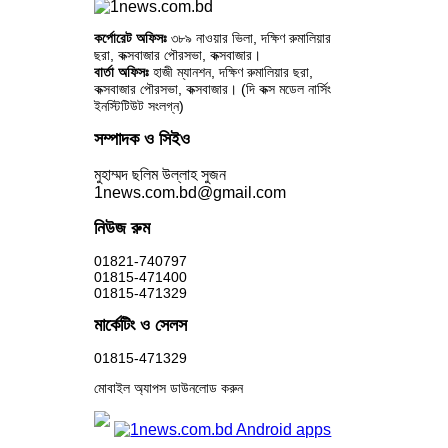
কর্পোরেট অফিসঃ
৩৮৯ নাওয়ার ভিলা, দক্ষিণ রুমালিয়ার
ছরা, কক্সবাজার পৌরসভা, কক্সবাজার।
বার্তা অফিসঃ
হাজী ম্যানশন, দক্ষিণ রুমালিয়ার ছরা,
কক্সবাজার পৌরসভা, কক্সবাজার। (দি কক্স মডেল নার্সিং
ইনস্টিটিউট সংলগ্ন)
সম্পাদক ও সিইও
মুহাম্মদ ছলিম উল্লাহ সুজন
1news.com.bd@gmail.com
নিউজ রুম
01821-740797
01815-471400
01815-471329
মার্কেটিং ও সেলস
01815-471329
মোবাইল অ্যাপস ডাউনলোড করুন