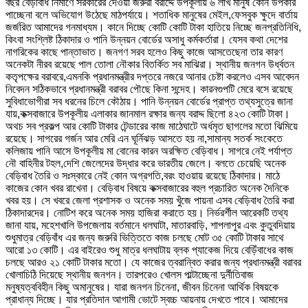
বছর বেড়ীবাঁধ নির্মাণে সরকারের দেওয়া জরুরী বরাদ্দে উপকূলীয় ৬ লাখ মানুষ কোন উপকার
পাচ্ছেনা বলে অভিযোগ উঠেছে মাঠপর্যায়ে। শতাধিক মানুষের মেইল,ফেসবুক ক্ষুদে বার্তায়
জর্জরিত আমাদের গনমাধ্যম। কানে দিচ্ছে কোটি কোটি টাকা হাতিয়ে নিচ্ছে জনপ্রতিনিধি,
কিংবা সংশ্লিষ্ট ঠিকাদার ও পানি উন্নয়ন বোর্ডের অসাধু কর্মকর্তারা। যেসব কথা দেশের
নাগরিকের কাছে পান্তাভাত। জনগণ সরব হলেও কিছু কাজে আসতেছেনা তার কারণ
অনেকটা নীরব রয়েছে পাল তোলা নৌকার বিতর্কিত সব মাঝিরা। স্থানীয় জনগন উর্ধ্বতন
কতৃপক্ষের বরাবরে,এমনকি প্রধানমন্ত্রীর দপ্তরে নজরে আনার চেষ্টা করলেও এসব আবেদন
নিবেদন সঠিকভাবে প্রধানমন্ত্রী বরাবর পৌছে কিনা সন্দেহ। কারনগুপটি মেরে বসে রয়েছে
সুবিধাভোগীরা সব ধরনের চিলে কৌঠায়। পানি উন্নয়ন বোর্ডের প্রাপ্ত তথ্যসুত্রে জানা
যায়,কক্সবাজারে উপকূলীয় এলাকার জানমাল রক্ষার জন্য বরাদ্দ ছিলো ৪২৩ কোটি টাকা।
অথচ সব প্রকল্প আর কোটি টাকার টেন্ডারের কাজ মাঠেঘাটে অর্ধমৃত ছাগলের মতো ঝিমিয়ে
রয়েছে। সাগরের গর্জন আর মেরি এন ঘূর্নিঝড় আসতে হয় না,সামান্য সতর্ক সংকেতে
কলিজায় পানি আসে উপকূলীয় মা বোনের কারন অরক্ষিত বেড়িবাধ। সাগরে নেই পর্যাপ্ত
নৌ বাহিনীর টহল,দেশি জেলেদের উদ্ধার করে ভারতীয় জেলে। বলতে চেয়েছি অনেক
বেড়িবাধ তৈরি ও সঃস্কারে নেই কোন অগ্রগতি,বরং হাওয়ায় রয়েছে ঠিকাদার। মাঠে
কাজের কোন খবর রাখেনা। বেড়িবাধ বিষয়ে কক্সবাজারের বহুল প্রচারিত অনেক দৈনিকে
খবর হয়। সে খবরে জেলা প্রশাসক ও অনেক সময় খুঁজে পায়না এসব বেড়িবাধ তৈরি করা
ঠিকাদারদের। নোটিশ করে অনেক সময় হাজিরা করাতে হয়। নির্ভরর্শীল আরেকটি তথ্য
জানা যায়, মহেশখালি উপজেলায় বর্তমানে ধলঘাটা, মাতারবাড়ি, শাপলাপুর এবং কুতুবদিয়ায়
শুধুমাত্র বেড়িবাঁধ এর জন্য জরুরি ভিত্তিতে কাজ চলছে মোট ৩৫ কোটি টাকার সাথে
আরো ১৩ কোটি। এর বাইরেও শুধু মাত্র ধলঘাটায় ব্লক প্যাকেজ দিয়ে বেড়িঁবাধের কাজ
চলছে আরও ২১ কোটি টাকার মতো। যে কাজের ত্বরান্বিত করার জন্য প্রধানমন্ত্রী বরাবর
খোলাচিঠি দিয়েছে স্থানীয় জনগন। তারপরেও খোলস পাল্টাচ্ছেনা দুর্নীতিবাজ
মনুষ্যত্ববিহীন কিছু অমানুষের। যারা জনগন চিনেনা, জীবন চিনেনা আর্থিক বিষয়কে
প্রাধান্য দিচ্ছে। যার প্রতিদান আগামী ভোটে স্বচ্চ আয়নায় দেখতে পাবে। আমাদের