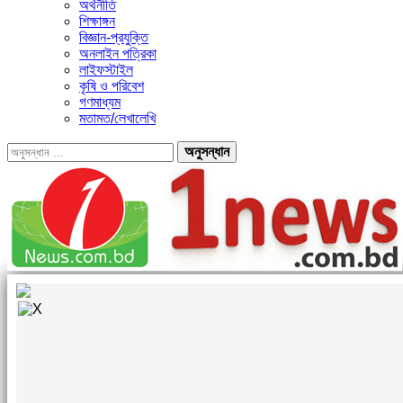
অর্থনীতি
শিক্ষাঙ্গন
বিজ্ঞান-প্রযুক্তি
অনলাইন পত্রিকা
লাইফস্টাইল
কৃষি ও পরিবেশ
গণমাধ্যম
মতামত/লেখালেখি