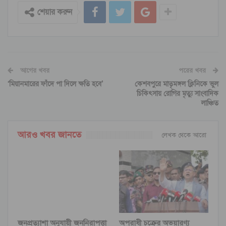
শেয়ার করুন
আগের খবর
পরের খবর
‘মিয়ানমারের ফাঁদে পা দিলে ক্ষতি হবে’
কেশবপুরে মাতৃমঙ্গল ক্লিনিকে ভুল
চিকিৎসায় রোগির মৃত্যু সাংবাদিক
লাঞ্চিত
আরও খবর জানতে
লেখক থেকে আরো
জনপ্রত্যাশা অনুযায়ী জননিরাপত্তা
অপরাধী চক্রের অভয়ারণ্য