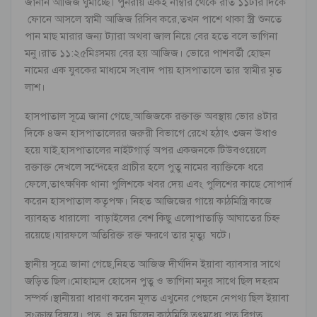
জানান আজিজ ঘুমাচ্ছে। পুনরায় একই নাম্বার থেকে রাত ১১টার দিকে
ফোনে আসলে স্বামী আজিজ রিসিব করে,তখন পাশে থাকা স্ত্রী শুনতে
পান মাছ মারার জন্য ট্যারা অথবা জাল নিয়ে বের হতে বলে ভাগিনা
মনু।রাত ১১:২৫মিঃসময় বের হয় আজিজ। ভোরে পাশবর্তী হোছন
নামের এক যুবকের মাধ্যমে সংবাদ পায় হাসপাতালে তার স্বামীর মৃত
লাশ।
হাসপাতাল সূত্রে জানা গেছে,আজিজকে রক্তাক্ত অবস্থায় ভোর ৪টার
দিকে ৪জন হাসপাতালেরর জরুরী বিভাগে রেখে হঠাৎ ৩জন উধাও
হয়ে যাই,হাসপাতালের নাইটগার্ড় অপর একজনকে টিউবওয়েলে
রক্তাক্ত দেখলে সন্দেহের প্রাচীর হলে পুতু নামের ব্যাক্তিকে ধরে
ফেলে,তাৎক্ষণিক থানা পুলিশকে খবর দেয় এবং পুলিশের কাছে সোপার্দ
করেন হাসপাতাল কতৃপক্ষ। নিহত আজিজের গায়ে কাঠমিস্ত্রি কাজে
ব্যাবহৃত ধারালো বাড়াইলের বেশ কিছু এলোপাতাড়ি আঘাতের চিহ্ন
রয়েছে।যারফলে অতিরিক্ত রক্ত ক্ষরণে তার মৃত্যু ঘটে।
স্থানীয় সূত্রে জানা গেছে,নিহত আজিজ দীর্ঘদিন ইয়াবা ব্যাবসার সাথে
জড়িত ছিল।মোহাম্মদ হোসেন পুতু ও ভাগিনা মনুর সাথে ছিল দহরম
সম্পর্ক।স্থানীয়রা ধারণা করেন মূলত এখুনের পেছনে নেপথ্য ছিল ইয়াবা
সংক্রান্ত বিষয়ে। পুতু ও মনু ছিলেন কাঠমিস্ত্রি তৎমধ্যে পুতু বিগত