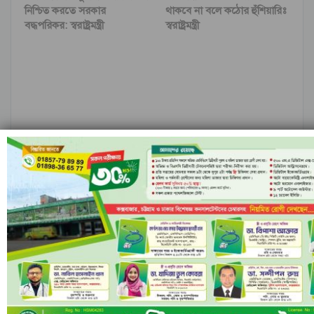
নিশ্চিত করতে সরকার
থাকবে না বলে কঠোর হুঁশিয়ারিঃ
বদ্ধপরিকর: স্বরাষ্ট্রমন্ত্রী
স্বরাষ্ট্রমন্ত্রী
কক্সবাজারে জনসমুদ্র, ভ্রমণ
শহীদ জিয়ার আদর্শে উদ্বুদ্ধ হয়ে
পিপাসুদের আনন্দ উচ্ছ্বাস
ছাত্র-গণঅভ্যুত্থানের আকাঙ্ক্ষার
বাংলাদেশ বিনির্মাণ…
আগের
পরবর্তী
মন্তব্য
ফেসবুক-এ মন্তব্য করুন