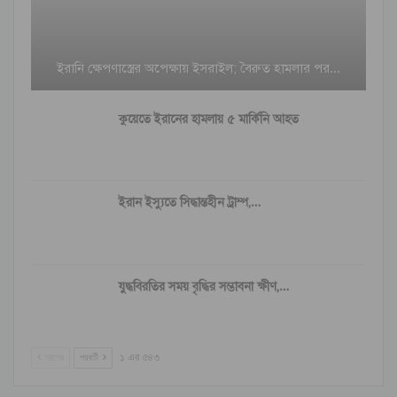
ইরানি ক্ষেপণাস্ত্রের অপেক্ষায় ইসরাইল; বৈরুত হামলার পর…
কুয়েতে ইরানের হামলায় ৫ মার্কিনি আহত
ইরান ইস্যুতে সিদ্ধান্তহীন ট্রাম্প,…
যুদ্ধবিরতির সময় বৃদ্ধির সম্ভাবনা ক্ষীণ,…
আগের
পরবর্তী
১ এর ৫৪৩