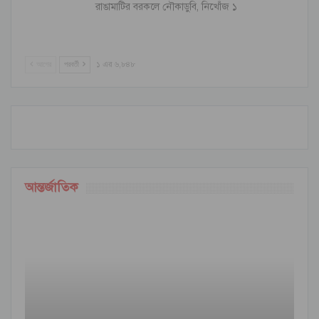
রাঙামাটির বরকলে নৌকাডুবি, নিখোঁজ ১
আগের
পরবর্তী
১ এর ৬,৮৪৮
আন্তর্জাতিক