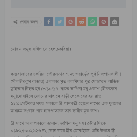
শেয়ার করুন
মোঃ নাজমুল সাঈদ সোহেল,চকরিয়া।
কক্সবাজারের চকরিয়া পৌরসভার ৭ নং ওয়ার্ড়ের পূর্ব নিজপানখালী (
মৌলভীরকুম বাজার) এলাকার মৃত ধলামিয়ার পুত্র মোহাম্মদ আজিজ
ড্রাইভার নিহত হন।৮/১০/১৭ রাতে ভাগিনা মনু প্রকাশ (ব্রীফকেস
মনু)মোবাইলে ফোনের মাধ্যমে বাড়ী থেকে বের হয় রাত
১১:০০ঘটিকার সময়।সকালে স্ত্রী পাশবর্তী হোছন নামের এক যুবকের
মাধ্যমে সংবাদ পায় হাসপাতালে তার স্বামীর মৃত লাশ।
স্ত্রী সাথে আলাপকালে জানান, ভাগিনা মনু সন্ধা ৫টার দিকে
০১৮২৫০০২৬২৬ নং ফোন করে স্ত্রীর মোবাইলে, প্রতি উত্তরে স্ত্রী