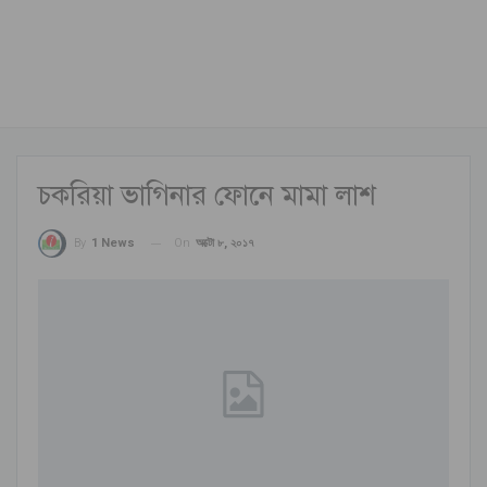
চকরিয়া ভাগিনার ফোনে মামা লাশ
On
অক্টো ৮, ২০১৭
By
1 News