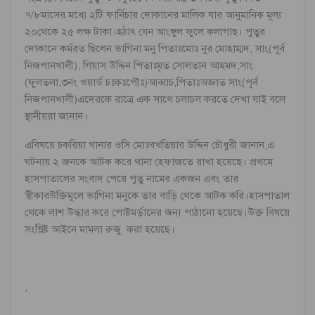
৭/৮মাসের মধ্যে ২টি ফার্নিচার দোকানের মালিক যার আনুমানিক মূল্য
২০থেকে ২৫ লক্ষ টাকা।হঠাৎ যেন আংঙ্গুল ফুলে কলাগাছ। পুতুর
দোকানে কর্মরত ছিলেন ভাগিনা মনু পিতাঃমোঃ নুর মোহাম্মদ, সাং(পূর্ব
নিজপানখালী), গিয়াস উদ্দিন পিতাঃমৃত সোলতান আহমদ,সাং
(ফুলতলা,৩নং ওয়ার্ড চঃকঃপৌঃ)আব্বাচ,পিতাঃঅজ্ঞাত সাং(পূর্ব
নিজপানখালী)এদেরকে রাত্রে এক সাথে চলাচল করতে দেখা যাই বলে
স্থানীয়রা জানান।
এবিষয়ে চকরিয়া থানার ওসি মোঃবখতিয়ার উদ্দিন চৌধুরী জানান,এ
ঘটনায় ২ জনকে আটক করে থানা হেফাজতে রাখা হয়েছে। প্রথমে
হাসপাতালের সংবাদ পেয়ে পুতু নামের একজন এবং তার
স্বীকারউক্তিমূলে ভাগিনা মনুকে তার বাড়ি থেকে আটক করি।হাসপাতাল
থেকে লাশ উদ্ধার করে পোষ্টমর্ড়ানের জন্য পাঠানো হয়েছে।উক্ত বিষয়ে
সংস্লিষ্ট আইনে মামলা রুজু করা হয়েছে।
,