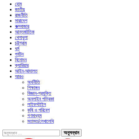
হোম
জাতীয়
রাজনীতি
সারাদেশ
কক্সবাজার
আন্তর্জাতিক
খেলাধুলা
চট্টগ্রাম
ধর্ম
পর্যটন
বিনোদন
ক্যারিয়ার
আইন-আদালত
আরও
অর্থনীতি
শিক্ষাঙ্গন
বিজ্ঞান-প্রযুক্তি
অনলাইন পত্রিকা
লাইফস্টাইল
কৃষি ও পরিবেশ
গণমাধ্যম
মতামত/লেখালেখি