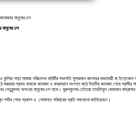
ন,জানাজায় মানুষের ঢল
য় মানুষের ঢল
নী ও কুলিয়া পাড়া সামাজ পরিচালনা কমিটির সভাপতি সুলায়মান বাদশাহর মমতাময়ী মা ইন্তেকাল
াঠে মরহুমার প্রথম নামাজে জানাজা ও কবরস্থান সংলগ্ন মাঠে দ্বিতীয় জানাজা শেষে স্বামীর
র নেতৃবৃন্দসহ অসংখ্য মানুষের ঢল নামে। খুরুশকুলের তেতৈয়া তাহফিমুল কোরআন মাদ্রাস
ৃবৃন্দ গভীর শোক প্রকাশ ও শোকাহত পরিবারের প্রতি সমবেদনা জানিয়েছেন।