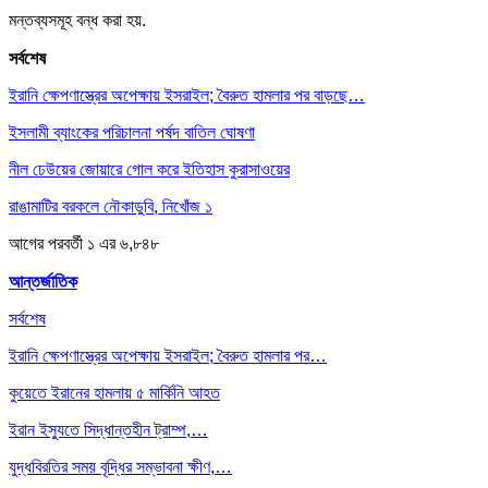
মন্তব্যসমূহ বন্ধ করা হয়.
সর্বশেষ
ইরানি ক্ষেপণাস্ত্রের অপেক্ষায় ইসরাইল; বৈরুত হামলার পর বাড়ছে…
ইসলামী ব্যাংকের পরিচালনা পর্ষদ বাতিল ঘোষণা
নীল ঢেউয়ের জোয়ারে গোল করে ইতিহাস কুরাসাওয়ের
রাঙামাটির বরকলে নৌকাডুবি, নিখোঁজ ১
আগের
পরবর্তী
১ এর ৬,৮৪৮
আন্তর্জাতিক
সর্বশেষ
ইরানি ক্ষেপণাস্ত্রের অপেক্ষায় ইসরাইল; বৈরুত হামলার পর…
কুয়েতে ইরানের হামলায় ৫ মার্কিনি আহত
ইরান ইস্যুতে সিদ্ধান্তহীন ট্রাম্প,…
যুদ্ধবিরতির সময় বৃদ্ধির সম্ভাবনা ক্ষীণ,…