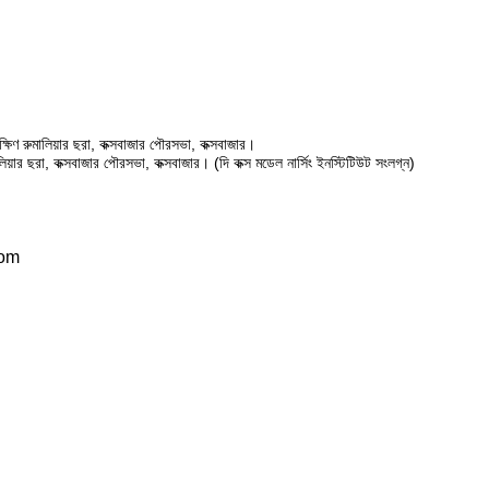
ষিণ রুমালিয়ার ছরা, কক্সবাজার পৌরসভা, কক্সবাজার।
ালিয়ার ছরা, কক্সবাজার পৌরসভা, কক্সবাজার। (দি কক্স মডেল নার্সিং ইনস্টিটিউট সংলগ্ন)
com