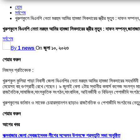
হোম
সর্বশেষ
খুরুশকুলে বিএনপি নেতা মরহুম আমির হামজা সিকদারের স্ত্রীর মৃত্যু : দাফন সম্পন্
খুরুশকুলে বিএনপি নেতা মরহুম আমির হামজা সিকদারের স্ত্রীর মৃত্যু : দাফন সম্পন্ন,জানাজা
সর্বশেষ
By
1 news
On
জুলা ১০, ২০২৩
শেয়ার করুন
নিজস্ব প্রতিবেদক :
খুরুশকুল কুলিয়া পাড়া নিবাসী জেলা বিএনপির নেতা মরহুম আমির হামজা সিকদারের সহধর্মি
মেয়েসহ বহু গুণগ্রাহী রেখে গেছেন। ৯ জুলাই বেলা ২টায় স্থানীয় কমার্স কলেজ সংলগ্ন ম
রাজনৈতিক,সামাজিক,সাংস্কৃতিক সংগঠন,সাংবাদিক, আইনজীবী ও বিভিন্ন পেশাজীবি সংগঠনে
খুরুশকুলের বর্তমান ও সাবেক চেয়ারম্যানগন ছাড়াও রাজনৈতিক ও পেশাজীবি সংগঠনের নেত
শেয়ার করুন
আগের খবর
কক্সবাজার জেলা স্বেচ্ছাসেবক লীগের সম্মেলন উপলক্ষে প্রস্তুতি সভা অনুষ্ঠিত