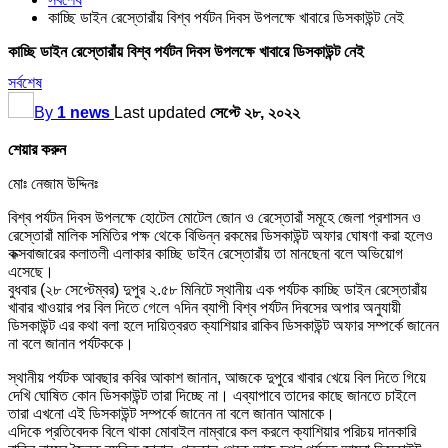
কাচ্ছি ডাইন রেস্তোরাঁয় বিশ্ব পর্যটন দিবস উপলক্ষে খাবারে ডিসকাউন্ট নেই
কাচ্ছি ডাইন রেস্তোরাঁয় বিশ্ব পর্যটন দিবস উপলক্ষে খাবারে ডিসকাউন্ট নেই
সর্বশেষ
By
1 news
Last updated
সেপ্টে ২৮, ২০২২
শেয়ার করুন
মোঃ নেজাম উদ্দিনঃ
বিশ্ব পর্যটন দিবস উপলক্ষে হোটেল মোটেল জোন ও রেস্তোরাঁ সমূহে জেলা প্রশাসন ও
রেস্তোরাঁ মালিক সমিতির পক্ষ থেকে বিভিন্ন রকমের ডিসকাউন্ট অফার ঘোষণা করা হলেও
কক্সবাজারের কলাতলী এলাকার কাচ্ছি ডাইন রেস্তোরাঁয় তা মানছেনা বলে অভিয়োগ
এসেছে।
বুধবার (২৮ সেপ্টেম্বর) দুপুর ২.৫৮ মিনিটে স্থানীয় এক পর্যটক কাচ্ছি ডাইন রেস্তোরাঁয়
খাবার খাওয়ার পর বিল দিতে গেলে ৭দিন ব্যাপী বিশ্ব পর্যটন দিবসের অপার অনুযায়ী
ডিসকাউন্ট এর কথা বলা হলে দায়িত্বরত ক্যাশিয়ার রাকিব ডিসকাউন্ট অফার সম্পর্কে জানেন
না বলে জানান পর্যটককে।
স্থানীয় পর্যটক আবছার কবির আকাশ জানান, আজকে দুপুরে খাবার খেয়ে বিল দিতে গিয়ে
দেখি ঘোষিত কোন ডিসকাউন্ট তারা দিচ্ছে না। এব্যাপাবে তাদের কাছে জানতে চাইলে
তারা এখনো এই ডিসকাউন্ট সম্পর্কে জানেন না বলে জানান আমাকে।
এদিকে প্রতিবেদক বিলে থাকা মোবাইল নাম্বারে কল করলে ক্যাশিয়ার পরিচয় দানকারি