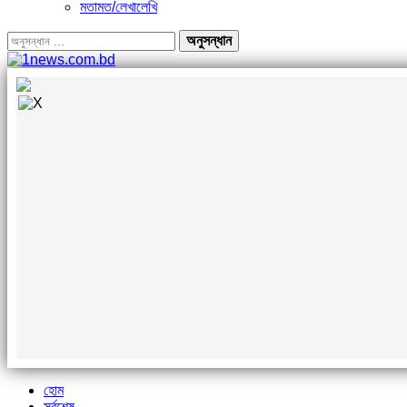
মতামত/লেখালেখি
হোম
সর্বশেষ