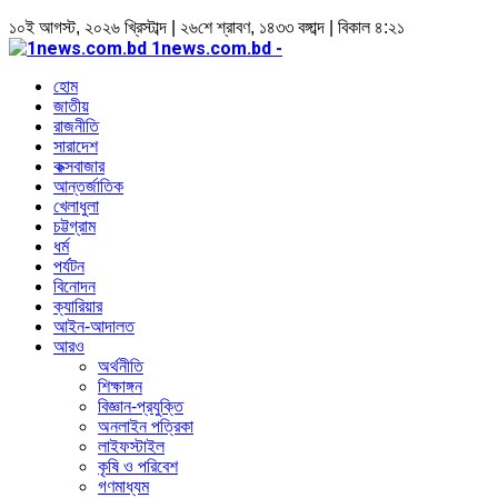
১০ই আগস্ট, ২০২৬ খ্রিস্টাব্দ | ২৬শে শ্রাবণ, ১৪৩৩ বঙ্গাব্দ | বিকাল ৪:২১
1news.com.bd -
হোম
জাতীয়
রাজনীতি
সারাদেশ
কক্সবাজার
আন্তর্জাতিক
খেলাধুলা
চট্টগ্রাম
ধর্ম
পর্যটন
বিনোদন
ক্যারিয়ার
আইন-আদালত
আরও
অর্থনীতি
শিক্ষাঙ্গন
বিজ্ঞান-প্রযুক্তি
অনলাইন পত্রিকা
লাইফস্টাইল
কৃষি ও পরিবেশ
গণমাধ্যম