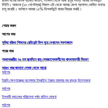
রাকিব নামের জৈনক ব্যক্তি জানান, গতকাল থেকে আজ দুপুর পর্যন্ত আমরা ডিসকাউন্ট
দিইনি। আজকে (২৮ সেপ্টেম্বর) বিকাল ৩টা থেকে আমরা জেলা প্রশাসন ঘোষিত অফার
চালু করেছি। বর্তমানে আমরা ১৫% ডিসকাউন্টে খাবার বিক্রয় করছি।
শেয়ার করুন
আগের খবর
সুবিধা বঞ্চিত শিশুদের রেডিয়েন্ট ফিস ঘুরে দেখালেন স্বপ্নজাল
পরের খবর
প্রধানমন্ত্রীর ৭৬ তম জন্মদিনে রামু স্বেচ্ছাসেবকলীগের খাদ্যসামগ্রী বিতরণ
আরও খবর জানতে
লেখক থেকে আরো
সর্বশেষ
ইরানি ক্ষেপণাস্ত্রের অপেক্ষায় ইসরাইল; বৈরুত হামলার পর বাড়ছে উত্তেজনা
সর্বশেষ
ইসলামী ব্যাংকের পরিচালনা পর্ষদ বাতিল ঘোষণা
সর্বশেষ