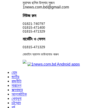
মুহাম্মদ ছলিম উল্লাহ সুজন
1news.com.bd@gmail.com
নিউজ রুম
01821-740797
01815-471400
01815-471329
মার্কেটিং ও সেলস
01815-471329
মোবাইল অ্যাপস ডাউনলোড করুন
হোম
জাতীয়
রাজনীতি
সারাদেশ
কক্সবাজার
আন্তর্জাতিক
খেলাধুলা
চট্টগ্রাম
ধর্ম