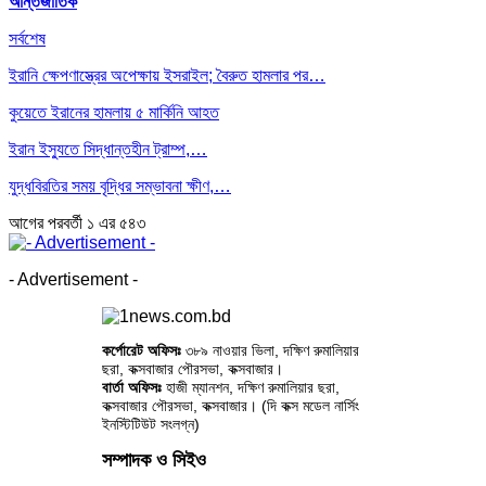
আন্তর্জাতিক
সর্বশেষ
ইরানি ক্ষেপণাস্ত্রের অপেক্ষায় ইসরাইল; বৈরুত হামলার পর…
কুয়েতে ইরানের হামলায় ৫ মার্কিনি আহত
ইরান ইস্যুতে সিদ্ধান্তহীন ট্রাম্প,…
যুদ্ধবিরতির সময় বৃদ্ধির সম্ভাবনা ক্ষীণ,…
আগের
পরবর্তী
১ এর ৫৪৩
- Advertisement -
কর্পোরেট অফিসঃ
৩৮৯ নাওয়ার ভিলা, দক্ষিণ রুমালিয়ার
ছরা, কক্সবাজার পৌরসভা, কক্সবাজার।
বার্তা অফিসঃ
হাজী ম্যানশন, দক্ষিণ রুমালিয়ার ছরা,
কক্সবাজার পৌরসভা, কক্সবাজার। (দি কক্স মডেল নার্সিং
ইনস্টিটিউট সংলগ্ন)
সম্পাদক ও সিইও