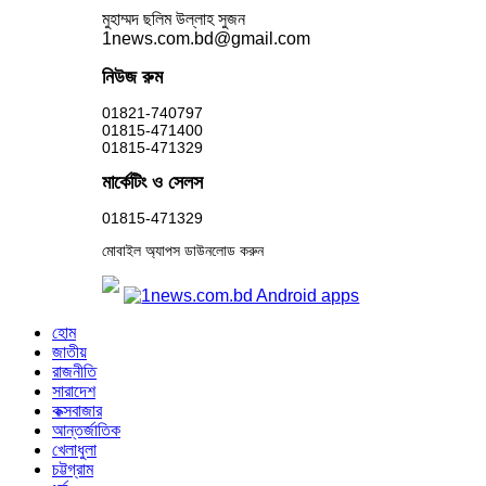
মুহাম্মদ ছলিম উল্লাহ সুজন
1news.com.bd@gmail.com
নিউজ রুম
01821-740797
01815-471400
01815-471329
মার্কেটিং ও সেলস
01815-471329
মোবাইল অ্যাপস ডাউনলোড করুন
হোম
জাতীয়
রাজনীতি
সারাদেশ
কক্সবাজার
আন্তর্জাতিক
খেলাধুলা
চট্টগ্রাম