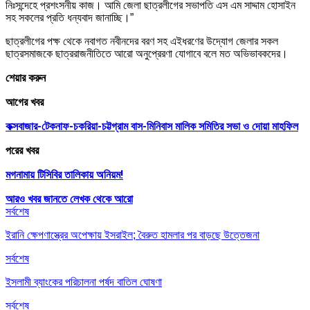
নিঃসন্দেহে প্রশংসনীয় কাজ। আমি জেলা ছাত্রলীগের সভাপতি এস এম সাদ্দাম হোসাইন
সহ সকলের প্রতি ধন্যবাদ জানাচ্ছি।”
ছাত্রলীগের পক্ষ থেকে নবাগত নবীনদের বরণ সহ এইধরণের উদ্যোগ জেলার সকল
ছাত্রসমাজকে ছাত্ররাজনীতিতে আরো অনুপ্রেরণা যোগাবে বলে মত অভিভাবকদের।
শেয়ার করুন
আগের খবর
কক্সবাজার-টেকনাফ-চকরিয়া-চট্টগ্রাম বাস-মিনিবাস মালিক সমিতির সভা ও দোয়া মাহফিল
পরের খবর
মগনামায় টিসিবির তালিকায় অনিয়ম!
আরও খবর জানতে
লেখক থেকে আরো
সর্বশেষ
ইরানি ক্ষেপণাস্ত্রের অপেক্ষায় ইসরাইল; বৈরুত হামলার পর বাড়ছে উত্তেজনা
সর্বশেষ
ইসলামী ব্যাংকের পরিচালনা পর্ষদ বাতিল ঘোষণা
সর্বশেষ