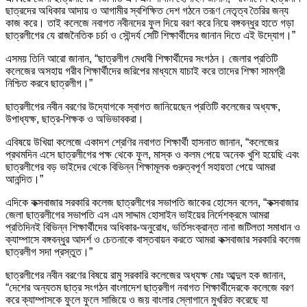
ছাত্রদের অধিকার আদায় ও আগামীর স্বশিক্ষিত দেশ গঠনে তরূণ নেতৃত্ব তৈরির জন্য
কাজ করে। তাই কলেজে নবাগত নবীনদের ফুল দিয়ে বরণ করে নিয়ে বঙ্গবন্ধুর হাতে গড়া
ছাত্রলীগের যে রাজনৈতিক চর্চা ও সৌন্দর্য সেটি শিক্ষার্থীদের জানান দিতে এই উদ্যোগ।”
এসময় তিনি আরো জানান, “ছাত্রলীগ মেধাবী শিক্ষার্থীদের সংগঠন। জেলার প্রতিটি
কলেজের অসহায় গরীব শিক্ষার্থীদের জরিপের মাধ্যমে যাচাই করে তাদের শিক্ষা সামগ্রী
নিশ্চিত করবে ছাত্রলীগ।”
ছাত্রলীগের নবীন বরণের উদ্যোগকে স্বাগত জানিয়েছেন প্রতিটি কলেজের অধ্যক্ষ,
উপাধ্যক্ষ, ছাত্র-শিক্ষক ও অভিভাবকরা।
এবিষয়ে উখিয়া কলেজে একাদশ শ্রেণির নবাগত শিক্ষার্থী হাসনাত জানান, “কলেজের
প্রথমদিন এসে ছাত্রলীগের পক্ষ থেকে ফুল, মাস্ক ও কলম পেয়ে অনেক খুশি হয়েছি এবং
ছাত্রলীগের বড় ভাইদের থেকে বিভিন্ন শিক্ষামূলক গুরুত্বপূর্ণ সহায়তা পেয়ে আমরা
আনন্দিত।”
এদিকে কক্সবাজার সরকারি কলেজ ছাত্রলীগের সভাপতি জাকের হোসেন বলেন, “কক্সবাজার
জেলা ছাত্রলীগের সভাপতি এস এম সাদ্দাম হোসাইন ভাইয়ের নির্দেশক্রমে আমরা
প্রতিদিনই বিভিন্ন শিক্ষার্থীদের অধিকার-অনুরোধ, ভর্তিসংক্রান্ত নানা জটিলতা সমাধান ও
ক্যাম্পাসে বঙ্গবন্ধুর আদর্শ ও চেতনাকে বাস্তবায়ন করতে আমরা কক্সবাজার সরকারি কলেজ
ছাত্রলীগ সদা প্রস্তুত।”
ছাত্রলীগের নবীন বরণের বিষয়ে রামু সরকারি কলেজের অধ্যক্ষ মোঃ আব্দুল হক জানান,
“দেশের অন্যতম ছাত্র সংগঠন বাংলাদেশ ছাত্রলীগ নবাগত শিক্ষার্থীদেরকে কলেজে বরণ
করে ক্যাম্পাসকে ফুলে ফুলে সাজিয়ে ও জয় বাংলার স্লোগানে মুখরিত করেছে যা