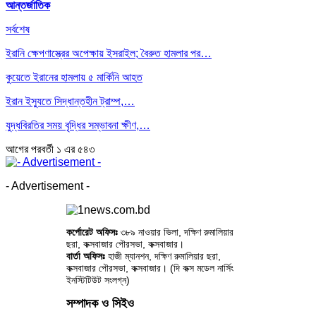
আন্তর্জাতিক
সর্বশেষ
ইরানি ক্ষেপণাস্ত্রের অপেক্ষায় ইসরাইল; বৈরুত হামলার পর…
কুয়েতে ইরানের হামলায় ৫ মার্কিনি আহত
ইরান ইস্যুতে সিদ্ধান্তহীন ট্রাম্প,…
যুদ্ধবিরতির সময় বৃদ্ধির সম্ভাবনা ক্ষীণ,…
আগের
পরবর্তী
১ এর ৫৪৩
- Advertisement -
কর্পোরেট অফিসঃ
৩৮৯ নাওয়ার ভিলা, দক্ষিণ রুমালিয়ার
ছরা, কক্সবাজার পৌরসভা, কক্সবাজার।
বার্তা অফিসঃ
হাজী ম্যানশন, দক্ষিণ রুমালিয়ার ছরা,
কক্সবাজার পৌরসভা, কক্সবাজার। (দি কক্স মডেল নার্সিং
ইনস্টিটিউট সংলগ্ন)
সম্পাদক ও সিইও