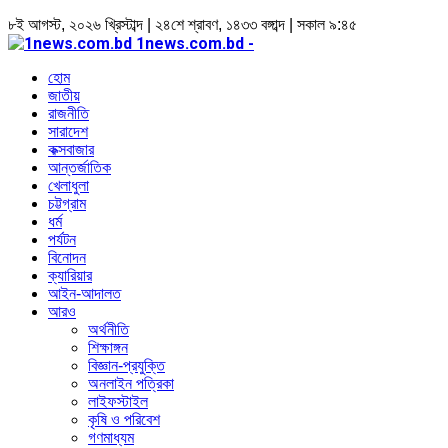
৮ই আগস্ট, ২০২৬ খ্রিস্টাব্দ | ২৪শে শ্রাবণ, ১৪৩৩ বঙ্গাব্দ | সকাল ৯:৪৫
1news.com.bd -
হোম
জাতীয়
রাজনীতি
সারাদেশ
কক্সবাজার
আন্তর্জাতিক
খেলাধুলা
চট্টগ্রাম
ধর্ম
পর্যটন
বিনোদন
ক্যারিয়ার
আইন-আদালত
আরও
অর্থনীতি
শিক্ষাঙ্গন
বিজ্ঞান-প্রযুক্তি
অনলাইন পত্রিকা
লাইফস্টাইল
কৃষি ও পরিবেশ
গণমাধ্যম