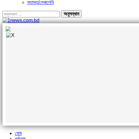
মতামত/লেখালেখি
হোম
সর্বশেষ