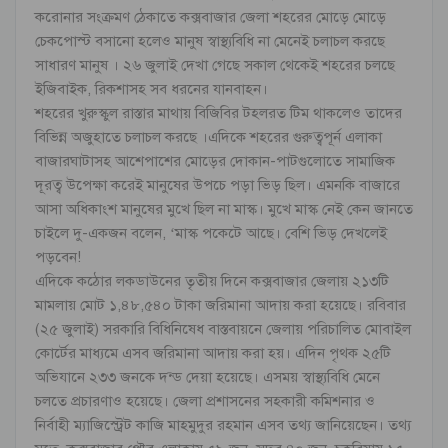
করোনার সংক্রমণ ঠেকাতে কক্সবাজার জেলা শহরের মোড়ে মোড়ে
চেকপোস্ট বসানো হলেও মানুষ স্বাস্থ্যবিধি না মেনেই চলাচল করছে
সাধারণ মানুষ । ২৬ জুলাই দেখা গেছে সকাল থেকেই শহরের চলছে
ইজিবাইক, রিকশাসহ সব ধরনের যানবাহন।
শহরের খুরুস্কুল রাস্তার মাথায় বিজিবির টহলরত টিম থাকলেও তাদের
বিভিন্ন অজুহাতে চলাচল করছে ।এদিকে শহরের গুরুত্বপূর্ন এলাকা
বাজারঘাটাসহ আশেপাশের মোড়ের দোকান-পাটগুলোতে সামাজিক
দূরত্ব উপেক্ষা করেই মানুষের উপচে পড়া ভিড় ছিল। এমনকি বাজারে
আসা অধিকাংশ মানুষের মুখে ছিল না মাস্ক। মুখে মাস্ক নেই কেন জানতে
চাইলে দু-একজন বলেন, ‘মাস্ক পকেটে আছে। বেশি ভিড় দেখলেই
পড়বেন!
এদিকে কঠোর লকডাউনের তৃতীয় দিনে কক্সবাজার জেলায় ২১৩টি
মামলায় মোট ১,৪৮,৫৪০ টাকা জরিমানা আদায় করা হয়েছে। রবিবার
(২৫ জুলাই) সরকারি বিধিনিষেধ বাস্তবায়নে জেলায় পরিচালিত মোবাইল
কোর্টের মাধ্যমে এসব জরিমানা আদায় করা হয়। এদিন পৃথক ২৫টি
অভিযানে ২৩৩ জনকে দন্ড দেয়া হয়েছে। এসময় স্বাস্থ্যবিধি মেনে
চলতে প্রচারণাও হয়েছে। জেলা প্রশাসনের সহকারী কমিশনার ও
নির্বাহী ম্যাজিস্ট্রেট কাজি মাহমুদুর রহমান এসব তথ্য জানিয়েছেন। তথ্য