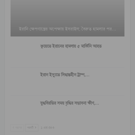
ইরানি ক্ষেপণাস্ত্রের অপেক্ষায় ইসরাইল; বৈরুত হামলার পর…
কুয়েতে ইরানের হামলায় ৫ মার্কিনি আহত
ইরান ইস্যুতে সিদ্ধান্তহীন ট্রাম্প,…
যুদ্ধবিরতির সময় বৃদ্ধির সম্ভাবনা ক্ষীণ,…
আগের
পরবর্তী
১ এর ৫৪৩