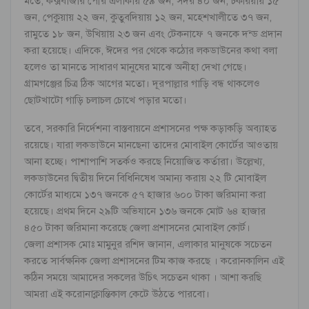
মতে, কক্সবাজার পৌর এলাকায় ৫৯ জন, সদর ৪০ জন, চকরিয়ায় ১৫
জন, পেকুয়ায় ২২ জন, কুতুবদিয়ায় ১২ জন, মহেশখালীতে ৩৭ জন,
রামুতে ১৮ জন, উখিয়ায় ২৩ জন এবং টেকনাফে ৭ জনকে দন্ড প্রদান
করা হয়েছে। এদিকে, ঈদের পর থেকে কঠোর লকডাউনের কথা বলা
হলেও তা মানতে সাধারণ মানুষের মাঝে অনীহা দেখা গেছে।
গ্রামগঞ্জের চিত্র ঠিক আগের মতো। দূরপাল্লার গাড়ি বন্ধ থাকলেও
ছোটখাটো গাড়ি চলাচল চোখে পড়ার মতো।
তবে, সরকারি নির্দেশনা বাস্তবায়নে প্রশাসনের পক্ষ কড়াকড়ি অব্যাহত
রয়েছে। যারা লকডাউনে মানছেনা তাদের মোবাইল কোর্টের আওতায়
আনা হচ্ছে। পাশাপাশি সতর্কও করছে নিয়োজিত কর্তারা। উল্লেখ্য,
লকডাউনের দ্বিতীয় দিনে বিধিনিষেধ অমান্য করায় ২২ টি মোবাইল
কোর্টের মাধ্যমে ১৩৭ জনকে ৫৭ হাজার ৬০০ টাকা জরিমানা করা
হয়েছে। প্রথম দিনে ২৯টি অভিযানে ১৩৬ জনকে মোট ৬৪ হাজার
৪৫০ টাকা জরিমানা করেছে জেলা প্রশাসনের মোবাইল কোর্ট।
জেলা প্রশাসক মোঃ মামুনুর রশিদ জানান, এলাকার মানুষকে সচেতন
করতে সার্বক্ষনিক জেলা প্রশাসনের টিম কাজ করছে । করোনকালিন এই
কঠিন সময়ে আমাদের সকলের উচিৎ সচেতন থাকা । আশা করছি
আমরা এই করোনাক্লান্তিকাল কেটে উঠতে পারবো।