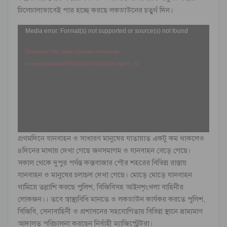
ঢিলেঢালাভাবেই পার হচ্ছে করছে লকডাউনের চতুর্থ দিন।
Video
Media error: Format(s) not supported or source(s) not found
Player
Download File: https://1news.com.bd/wp-
content/uploads/VID20210726115428.mp4?_=1
প্রথমদিনে যানবাহন ও সাধারণ মানুষের যাতায়াত একটু কম থাকলেও
৪দিনের মাথায় দেখা গেছে জনসমাগম ও যানবাহন বেড়ে গেছে।
সকাল থেকে দুপুর পর্যন্ত কক্সবাজার পৌর শহরের বিভিন্ন রাস্তায়
যানবাহন ও মানুষের চলাচল দেখা গেছে। মোড়ে মোড়ে যানবাহন
থামিয়ে তল্লাশি করছে পুলিশ, বিজিবিসহ আইনশৃংখলা বাহিনীর
লোকজন।। তবে স্বাস্থ্যবিধি মানতে ও লকডাউন কার্যকর করতে পুলিশ,
বিজিবি, সেনাবাহিনী ও প্রশাসনের সহযোগিতায় বিভিন্ন স্থানে ভ্রাম্যমাণ
আদালত পরিচালনা করছেন নির্বাহী ম্যাজিস্ট্রেটরা।