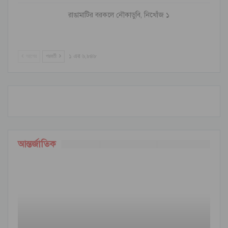
রাঙামাটির বরকলে নৌকাডুবি, নিখোঁজ ১
আগের
পরবর্তী
১ এর ৬,৮৪৮
আন্তর্জাতিক