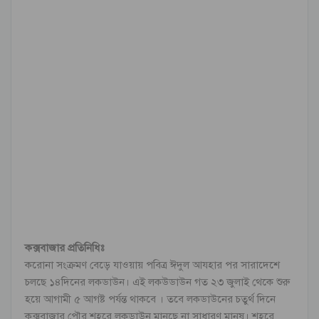
কক্সবাজার প্রতিনিধিঃ
করোনা সংক্রমণ বেড়ে যাওয়ায় পবিত্র ঈদুল আযহার পর সারাদেশে
চলছে ১৪দিনের লকডাউন। এই লকউডাউন গত ২৩ জুলাই থেকে শুরু
হয়ে আগামী ৫ আগষ্ট পর্যন্ত থাকবে । তবে লকডাউনের চতুর্থ দিনে
কক্সবাজার পৌর শহরে লকডাউন মানছে না সাধারণ মানুষ। শহরে