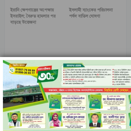
ইরানি ক্ষেপণাস্ত্রের অপেক্ষায়
ইসলামী ব্যাংকের পরিচালনা
ইসরাইল; বৈরুত হামলার পর
পর্ষদ বাতিল ঘোষণা
বাড়ছে উত্তেজনা
নীল ঢেউয়ের জোয়ারে গোল
রাঙামাটির বরকলে নৌকাডুবি,
করে ইতিহাস কুরাসাওয়ের
নিখোঁজ ১
আগের
পরবর্তী
মন্তব্য