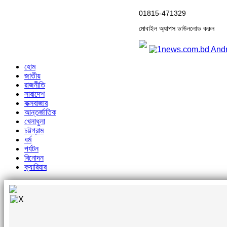
01815-471329
মোবাইল অ্যাপস ডাউনলোড করুন
হোম
জাতীয়
রাজনীতি
সারাদেশ
কক্সবাজার
আন্তর্জাতিক
খেলাধুলা
চট্টগ্রাম
ধর্ম
পর্যটন
বিনোদন
ক্যারিয়ার