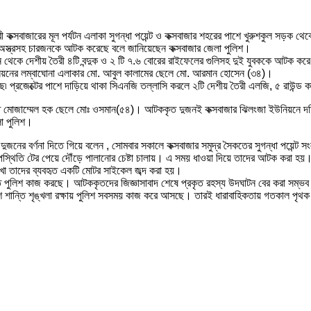
নগরী কক্সবাজারের মূল পর্যটন এলাকা সুগন্ধা পয়েন্ট ও কক্সবাজার শহরের পাশে খুরুশকুল সড়ক
ে অস্ত্রসহ চারজনকে আটক করেছে বলে জানিয়েছেন কক্সবাজার জেলা পুলিশ।
াগান থেকে দেশীয় তৈরী ৪টি বন্দুক ও ২ টি ৭.৬ বোরের রাইফেলের গুলিসহ দুই যুবককে আটক
িয়নের লম্বাঘোনা এলাকার মো. আবুল কালামের ছেলে মো. আরমান হোসেন (৩৪)।
৷ প্রজেক্টের পাশে দাড়িয়ে থাকা সিএনজি তল্লাসি করলে ২টি দেশীয় তৈরী এলজি, ৫ রাউন্ড কা
ম্মেল হক ছেলে মোঃ ওসমান(৫৪)। আটককৃত দুজনই কক্সবাজার ঝিলংজা ইউনিয়নে দক্ষিণ মুহুরী 
লা পুলিশ।
টক দুজনের বর্ণনা দিতে গিয়ে বলেন , সোমবার সকালে কক্সবাজার সমুদ্র সৈকতের সুগন্ধা পয়ে
থিতি টের পেয়ে দৌঁড়ে পালানোর চেষ্টা চালায়। এ সময় ধাওয়া দিয়ে তাদের আটক করা হয়। প
াখা তাদের ব্যবহৃত একটি মোটর সাইকেল জব্দ করা হয়।
 পুলিশ কাজ করছে। আটককৃতদের জিজ্ঞাসাবাদ শেষে প্রকৃত রহস্য উদঘাটন বের করা সম্ভব 
 দেশে শান্তি শৃঙ্খলা রক্ষায় পুলিশ সবসময় কাজ করে আসছে। তারই ধারাবাহিকতায় গতকাল পৃ