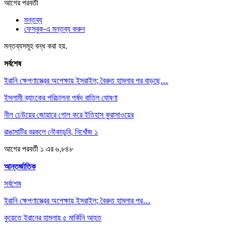
আগের
পরবর্তী
মন্তব্য
ফেসবুক-এ মন্তব্য করুন
মন্তব্যসমূহ বন্ধ করা হয়.
সর্বশেষ
ইরানি ক্ষেপণাস্ত্রের অপেক্ষায় ইসরাইল; বৈরুত হামলার পর বাড়ছে…
ইসলামী ব্যাংকের পরিচালনা পর্ষদ বাতিল ঘোষণা
নীল ঢেউয়ের জোয়ারে গোল করে ইতিহাস কুরাসাওয়ের
রাঙামাটির বরকলে নৌকাডুবি, নিখোঁজ ১
আগের
পরবর্তী
১ এর ৬,৮৪৮
আন্তর্জাতিক
সর্বশেষ
ইরানি ক্ষেপণাস্ত্রের অপেক্ষায় ইসরাইল; বৈরুত হামলার পর…
কুয়েতে ইরানের হামলায় ৫ মার্কিনি আহত