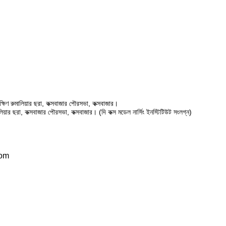
ষিণ রুমালিয়ার ছরা, কক্সবাজার পৌরসভা, কক্সবাজার।
ালিয়ার ছরা, কক্সবাজার পৌরসভা, কক্সবাজার। (দি কক্স মডেল নার্সিং ইনস্টিটিউট সংলগ্ন)
com