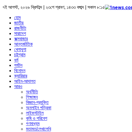
৭ই আগস্ট, ২০২৬ খ্রিস্টাব্দ | ২৩শে শ্রাবণ, ১৪৩৩ বঙ্গাব্দ | সকাল ৮:১৫
হোম
জাতীয়
রাজনীতি
সারাদেশ
কক্সবাজার
আন্তর্জাতিক
খেলাধুলা
চট্টগ্রাম
ধর্ম
পর্যটন
বিনোদন
ক্যারিয়ার
আইন-আদালত
আরও
অর্থনীতি
শিক্ষাঙ্গন
বিজ্ঞান-প্রযুক্তি
অনলাইন পত্রিকা
লাইফস্টাইল
কৃষি ও পরিবেশ
গণমাধ্যম
মতামত/লেখালেখি