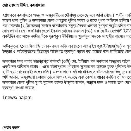
মোঃ নেজাম উদ্দিন, কক্সবাজারঃ
হঠাৎ করে কক্সবাজারে অস্ত্র ও অস্ত্রধারীদের দৌরাত্ম্য বেড়েছে বলে জানা গেছে। পর্যটন 
মডেল থানা পুলিশ ও কক্সবাজার জেলা গোয়েন্দা পুলিশ সকাল ও রাতে পৃথক অভিযান চালিয়
গত সোমবার (২ ডিসেম্বর) সকালে কক্সবাজারে সমুদ্র সৈকত এলাকা সুগন্ধা পয়েন্ট ঝাউব
ঘোনারপাড়ার মো. জকরিয়ার ছেলে ইকবাল হোসেন ফয়সাল (৩৪) এবং ছোট মহেশখালী ইউন
একইদিন রাত সাড়ে নয়টার দিকে খুরুশকুল ইউনিয়নের খুরুশকুল সড়কে জাহাঙ্গীর কাসেরে মাছে
আটককৃতরা হলেন সিএনজি চালক- বজল কবির এর ছেলে আঃ রহিম প্রঃ ইলিয়াস(৩৮) ও মৃত মোজা
উদ্ধার ও আটককৃতদের বিরোদ্ধে আইনগত ব্যবস্থা গ্রহণ করা হয়েছে বলে জানিয়েছে জে
কক্সবাজার সদর থানার ভারপ্রাপ্ত কর্মকর্তা (ওসি) মো. ইলিয়াস খান সকালের অস্ত্রসহ আ
একটি দল অভিযান চালায়। এতে ঘটনাস্থলে পৌঁছালে সন্দেহজনক দুইজন যুবক পুলিশের উপস্
২ টি ৭.৬ বোরের রাইফেলের গুলি। এরপর তাদের স্বীকারোক্তিতে ঘটনাস্থলের কিছু দূরে র
ওসি জানান, অস্ত্রগুলো কোথায় থেকে সংগ্রহ করেছে এবং কোথায় পাচার করছিল তা জানতে
কক্সবাজার জেলা পুলিশ সুপার মুহাম্মদ রহমত উল্লাহ জানান, সন্ত্রাস দমন ও সমাজ তথা
ব্যবস্থা নেওয়া হয়েছে।
1news/ najam.
শেয়ার করুন