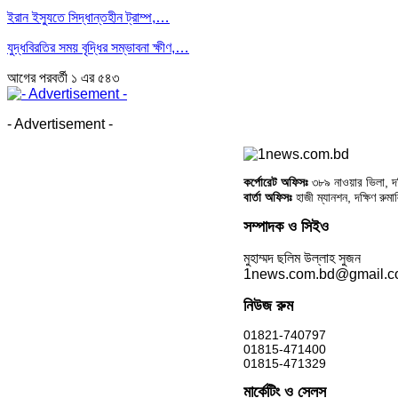
ইরান ইস্যুতে সিদ্ধান্তহীন ট্রাম্প,…
যুদ্ধবিরতির সময় বৃদ্ধির সম্ভাবনা ক্ষীণ,…
আগের
পরবর্তী
১ এর ৫৪৩
- Advertisement -
কর্পোরেট অফিসঃ
৩৮৯ নাওয়ার ভিলা, দক্
বার্তা অফিসঃ
হাজী ম্যানশন, দক্ষিণ রুম
সম্পাদক ও সিইও
মুহাম্মদ ছলিম উল্লাহ সুজন
1news.com.bd@gmail.
নিউজ রুম
01821-740797
01815-471400
01815-471329
মার্কেটিং ও সেলস