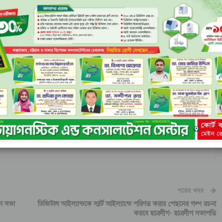
ও মিনিবাস মালিক সমিতি সভাপতি আব্দুস সালাম কোম্পানি।অনুষ্ঠানে প্রধান
নিয়ন সাধারণ সম্পাদক মোবারক হোসেন,বিশেষ অতিথি ছিলেন, কক্সবাজারে
ন্নবী নুরু।
জকে আমরা আশ্রয় দিব না। তাদের বিরুদ্ধে সবসময় প্রতিবাদ করবো। কোন
াশে থাকার জন্য আমাদের সংগঠন একটি কমিটি করা হবে। শ্রমিকদের পাশে
তে বড়কথা কোন বেইনি কাজকে আমরা আশ্রয় দিবনা।অনুষ্ঠান শেষ পর্যায়ে
্মাননা স্মারক দেওয়া হয়।
পরের খবর
ণ সভা
ডিজিটাল আইল্যান্ডকে স্মার্ট আইল্যান্ডে পরিণত করার পেছনের গল্প রচনা
করবে ছাত্রলীগ- ছাত্রলীগ সভাপতি