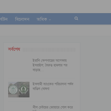
র্যটন
বিনোদন
অধিক
সর্বশেষ
ইরানি ক্ষেপণাস্ত্রের অপেক্ষায়
ইসরাইল; বৈরুত হামলার পর
বাড়ছে…
ইসলামী ব্যাংকের পরিচালনা পর্ষদ
বাতিল ঘোষণা
নীল ঢেউয়ের জোয়ারে গোল করে