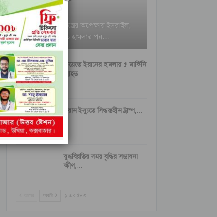
ইরানি ক্ষেপণাস্ত্রের অপেক্ষায় ইসরাইল;
বৈরুত হামলার পর…
কুয়েতে ইরানের হামলায় ৫ মার্কিনি
আহত
ইরান ইস্যুতে সিদ্ধান্তহীন ট্রাম্প,…
যুদ্ধবিরতির সময় বৃদ্ধির সম্ভাবনা
ক্ষীণ,…
আগের
পরবর্তী
১ এর ৫৪৩