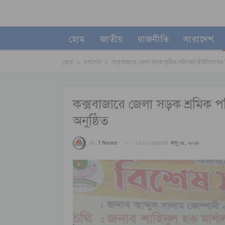
হোম
জাতীয়
রাজনীতি
সারাদেশ
হোম
সর্বশেষ
কক্সবাজারে জেলা সড়ক শ্রমিক পরিবহণ ইউনিয়নের ব
কক্সবাজারে জেলা সড়ক শ্রমিক 
অনুষ্ঠিত
Last updated
জানু ২৫, ২০২৩
By
1 News