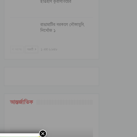
ইতিহাস কুরাসাওয়ের
রাঙামাটির বরকলে নৌকাডুবি,
নিখোঁজ ১
আগের
পরবর্তী
১ এর ৬,৮৪৮
আন্তর্জাতিক