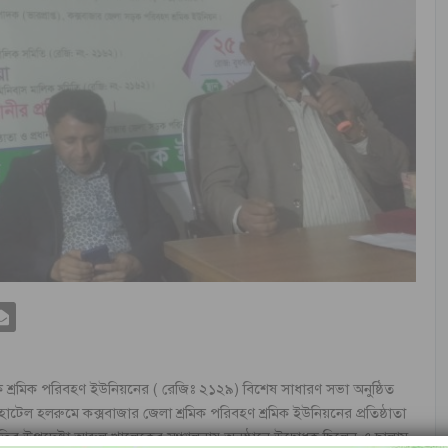
সড়ক শ্রমিক পরিবহণ ইউনিয়নের ( রেজিঃ ২১২৯) বিশেষ সাধারণ সভা অনুষ্ঠিত
টেল হলরুমে কক্সবাজার জেলা শ্রমিক পরিবহণ শ্রমিক ইউনিয়নের প্রতিষ্ঠাতা
িতির উপদেষ্টা আব্দুল খালেকের সঞ্চালনায় অনুষ্ঠানে উদ্বোধক ছিলেন এ ছালাম