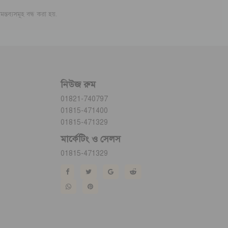
মন্তব্যসমূহ বন্ধ করা হয়.
নিউজ রুম
01821-740797
01815-471400
01815-471329
মার্কেটিং ও সেলস
01815-471329