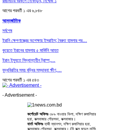
রাঙামাটির বরকলে নৌকাডুবি, নিখোঁজ ১
আগের
পরবর্তী
১ এর ৬,৮৪৮
আন্তর্জাতিক
সর্বশেষ
ইরানি ক্ষেপণাস্ত্রের অপেক্ষায় ইসরাইল; বৈরুত হামলার পর…
কুয়েতে ইরানের হামলায় ৫ মার্কিনি আহত
ইরান ইস্যুতে সিদ্ধান্তহীন ট্রাম্প,…
যুদ্ধবিরতির সময় বৃদ্ধির সম্ভাবনা ক্ষীণ,…
আগের
পরবর্তী
১ এর ৫৪৩
- Advertisement -
কর্পোরেট অফিসঃ
৩৮৯ নাওয়ার ভিলা, দক্ষিণ রুমালিয়ার
ছরা, কক্সবাজার পৌরসভা, কক্সবাজার।
বার্তা অফিসঃ
হাজী ম্যানশন, দক্ষিণ রুমালিয়ার ছরা,
কক্সবাজার পৌরসভা, কক্সবাজার। (দি কক্স মডেল নার্সিং