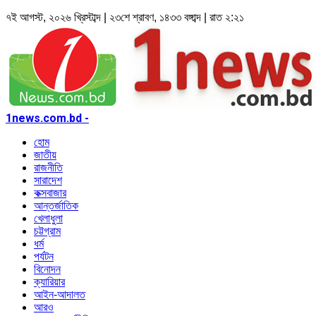
৭ই আগস্ট, ২০২৬ খ্রিস্টাব্দ | ২৩শে শ্রাবণ, ১৪৩৩ বঙ্গাব্দ | রাত ২:২১
1news.com.bd -
হোম
জাতীয়
রাজনীতি
সারাদেশ
কক্সবাজার
আন্তর্জাতিক
খেলাধুলা
চট্টগ্রাম
ধর্ম
পর্যটন
বিনোদন
ক্যারিয়ার
আইন-আদালত
আরও