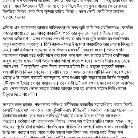
হারালেও খাস কালেকশনের জন্য খোলা ডাকের আয়োজন করা হয়। কিন্তু এবার তাও করা
হয়নি। সদর উপজেলার ইউএনও মহোদয়ের সি.এ উত্তম কুমার গায়ের জোরে বাজার
তিনটিতে নিজের লোক দিয়ে লুটপাট করিয়ে নিচ্ছে। ফলে কোটি কোটি টাকা রাজস্ব
হারাচ্ছে সরকার।
এদিকে খাস কালেকশন আদায়ে দায়িত্বপ্রাপ্ত সদর ভুমি অফিসের তহসিলদারও কোনদিন
বাজারে যাওয়া তো দুরে থাক; বাজারটি সম্পর্কে তার নুন্যতম ধারণা নেই বলে সচেতন
মহলের অভিযোগ। এসব তথ্যের সত্যতা পাওয়া যায় সদর ভুমি কার্যালয়ের তহসিলদার
আবুল কাশেমের বক্তব্যে। তিনি জানান- সদর উপজেলা বাজারটিতে তার কোনো নিয়ন্ত্রণ
নেই। এটি ইউএনও সাহেবের সি.এ উত্তম চক্রবর্তী নিয়ন্ত্রণ করেন। উত্তম খাস
কালেকশন আদায় করে প্রতি মাসে কত টাকা করে জমা দেন জানতে চাইলে তহসিলদার
আবুল কাশেম বলেন- “এটা উত্তম দাদা ভালো বলতে পারবে। আপনি উনার কাছ থেকে
জেনে নেন।” অন্যদিকে এসব বিষয়ে জানতে চাইলে সি.এ উত্তম চক্রবর্তী জানান-
বাজারটি তিনি নিয়ন্ত্রণ করেন না। নাছির নামে একজন মেম্বার এটি নিয়ন্ত্রণ করে থাকে।
এছাড়াও উপজেলা বাজারটি মহাসড়কের পাশে হওয়ায় ভুমি মন্ত্রণালয়ের নির্দেশ অনুযায়ী
এটি এখনও ইজারা যোগ্য বাজার নয়। তবে বাকী দুটি বাজারও মহাসড়কের সাথে অবস্থিত
এবং সেসব বাজার কেনো তাহলে ইজারা আহবান করা হয় জানতে চাইলে তিনি কোনো
উত্তর দিতে পারেননি।
সচেতন মহল জানান, প্রশাসনের কতিপয় দুর্নীতিবাজ কর্মচারীর সহযোগিতায় বাজার তিনটি
বেআইনিভাবে খাস আদায়ের নামে লুটপাট করছে সিন্ডিকেট। খরুলিয়া বাজারের সাবেক এক
ইজারাদার জানান, তার সময়ে প্রতি হাটে আড়াই থেকে তিন লাখ টাকা কালেকশন
করতেন। বর্তমানে খাস কালেকশনে নিলেও এখনো সম পরিমাণ হাছিল আদায় হচ্ছে। শুধু
তাই নয়, পূর্বের ইজারা আদায় পদ্ধতি এবং পরিস্থিতির সম্পর্কে জ্ঞাত থাকায় ব্যবসায়ীদের
উপর চাপ প্রয়োগ করে জোর প‚র্বক ইজারা সমপরিমাণ অর্থ আদায় করে নিচ্ছে খাস
আদায়ের নামে নিয়োজিত এই সিন্ডিকেটটি। সরকারের রাজস্ব ফাঁকি দিয়ে একটি চক্র