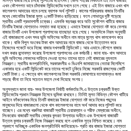
সংলগ্ন বাজার নিয়ে চলছে লুটপাটের মহৌৎসব। জেলা শহরের নিকটতম এই তিন বাজারই
এখন কৌশলগত ভাবে চাঁদাবাজ সিন্ডিকেটের দখলে চলে গেছে। এই তিন বাজারে এখন খাস
কালেকশন আদায়ের নামে চলছে ব্যাপক অর্থ লুটপাট। কালের পরিক্রমায় বাজার তিনটির
মধ্যে কোনোটার ইজারা ‍মুল্য ২কোটি টাকাও ছাড়িয়েছে। ফলে লোভাতুর দৃষ্টি পড়েছে
স্থানীয় একটি প্রভাবশালী চক্রের। এমনকি ষড়যন্ত্র করে অতি সুকৌশল খাটিয়ে বাজার
তিনটির ইজারা যোগ্যতাও নস্যাত করা হয়েছে। এভাবে ইজারা যোগ্যতা নষ্ট করে ফেলায়
বাজার তিনটি এখন উপজেলা প্রশাসনের হাতছাড়া হয়ে গেছে। অন্যদিকে নিয়ম অনুযায়ী
এই বাজারগুলো এখন সদর ভুমি অফিসের অধীনে নাম মাত্র মুল্যে খাস কালকেশন করে
থাকে। বাকি বিপুল অংকের টাকা খাস আদায়ের নামে বাজার থেকে উত্তোলন করে
নিজেদের পকেটে ভরে নিচ্ছে বাজার দখলকারী সিন্ডিকেট। আর এভাবে কৌশলে বাজার
দখল করার বন্দোবস্ত করেছে উপজেলা প্রশাসনের এক কর্মচারী। জানা যায়- খাস আদায়ে
ভুমি অফিসের লোকদের দায়িত্ব দেওয়া হলেও তাদের হাতে নেই বাজারের ন্যুনতম
নিয়ন্ত্রণ। স্থানীয় জনপ্রতিনিধি, সরকারদলীয় ও বিএনপি জামায়াতের নেতারা মিলেমিশে
একাকার হয়ে একটি সিন্ডিকেট করে তাদের পকেটে ঢুকিয়ে নিচ্ছে সরকারি রাজস্বের কোটি
কোটি টাকা। এ ক্ষেত্রে খাস কালেকশনের টাকা সরকারি কোষাগারে যতসামান্যও জমা
পড়ছে কীনা তা নিয়ে সচেতন মহলে দেখা দিয়েছে সংশয়।
অনুসন্ধানে জানা যায়- সদর উপজেলা নির্বাহী কর্মকর্তার সি.এ উত্তম চক্রবর্তী উক্ত
সিন্ডিকেটের প্রধান নিয়ন্ত্রক হিসেবে ভূমিকা রাখছেন। তিনিই মূলত বিভিন্ন কৌশল খাটিয়ে
আইনে ফাঁকফোকর দিয়ে তিনটি বাজারের ইজারা যোগ্যতা নষ্ট করে নিজের পছন্দের
মানুষদের দিয়ে বাজারগুলো থেকে খাস কালেকশনের নামে অর্থ আদায় করে লুটপাট করে
যাচ্ছেন। এর মধ্যে খরুলিয়া বাজারটি স্থানীয় চেয়ারম্যান ও শরীফ মেম্বারের অধীনে,
লিংকরোড বাজারটি স্থানীয় মেম্বার কুদরত উল্লাহর অধীনে এবং উপজেলা বাজারটি
উত্তম কুমার চক্রবর্তী নিজে নিয়ন্ত্রণ করছে বলে একাধিক সুত্র নিশ্চিত করেছে। নাম
প্রকাশে অনিচ্ছুক একাধিক জনপ্রতিনিধি জানিয়েছেন- প্রতি বার বাজার ইজারা যোগ্যতা