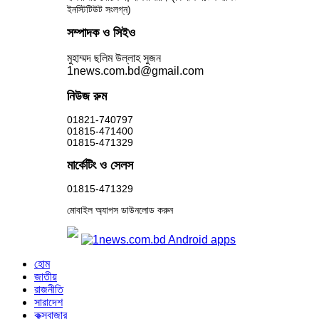
ইনস্টিটিউট সংলগ্ন)
সম্পাদক ও সিইও
মুহাম্মদ ছলিম উল্লাহ সুজন
1news.com.bd@gmail.com
নিউজ রুম
01821-740797
01815-471400
01815-471329
মার্কেটিং ও সেলস
01815-471329
মোবাইল অ্যাপস ডাউনলোড করুন
হোম
জাতীয়
রাজনীতি
সারাদেশ
কক্সবাজার