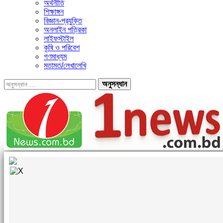
অর্থনীতি
শিক্ষাঙ্গন
বিজ্ঞান-প্রযুক্তি
অনলাইন পত্রিকা
লাইফস্টাইল
কৃষি ও পরিবেশ
গণমাধ্যম
মতামত/লেখালেখি