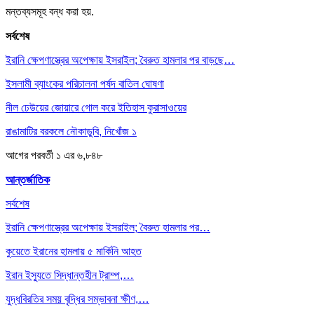
মন্তব্যসমূহ বন্ধ করা হয়.
সর্বশেষ
ইরানি ক্ষেপণাস্ত্রের অপেক্ষায় ইসরাইল; বৈরুত হামলার পর বাড়ছে…
ইসলামী ব্যাংকের পরিচালনা পর্ষদ বাতিল ঘোষণা
নীল ঢেউয়ের জোয়ারে গোল করে ইতিহাস কুরাসাওয়ের
রাঙামাটির বরকলে নৌকাডুবি, নিখোঁজ ১
আগের
পরবর্তী
১ এর ৬,৮৪৮
আন্তর্জাতিক
সর্বশেষ
ইরানি ক্ষেপণাস্ত্রের অপেক্ষায় ইসরাইল; বৈরুত হামলার পর…
কুয়েতে ইরানের হামলায় ৫ মার্কিনি আহত
ইরান ইস্যুতে সিদ্ধান্তহীন ট্রাম্প,…
যুদ্ধবিরতির সময় বৃদ্ধির সম্ভাবনা ক্ষীণ,…