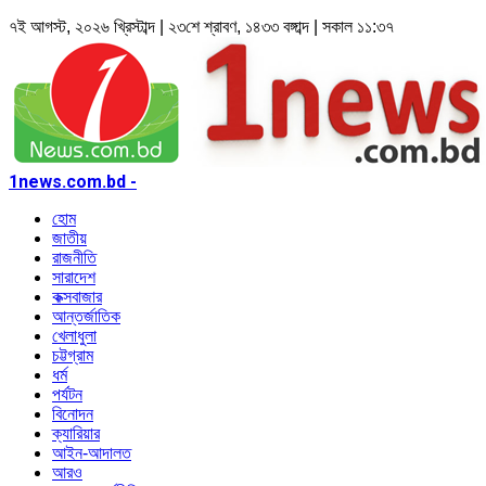
৭ই আগস্ট, ২০২৬ খ্রিস্টাব্দ | ২৩শে শ্রাবণ, ১৪৩৩ বঙ্গাব্দ | সকাল ১১:৩৭
1news.com.bd -
হোম
জাতীয়
রাজনীতি
সারাদেশ
কক্সবাজার
আন্তর্জাতিক
খেলাধুলা
চট্টগ্রাম
ধর্ম
পর্যটন
বিনোদন
ক্যারিয়ার
আইন-আদালত
আরও