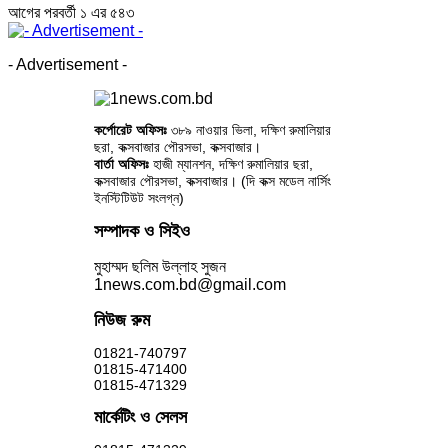
আগের
পরবর্তী
১ এর ৫৪৩
- Advertisement -
কর্পোরেট অফিসঃ
৩৮৯ নাওয়ার ভিলা, দক্ষিণ রুমালিয়ার
ছরা, কক্সবাজার পৌরসভা, কক্সবাজার।
বার্তা অফিসঃ
হাজী ম্যানশন, দক্ষিণ রুমালিয়ার ছরা,
কক্সবাজার পৌরসভা, কক্সবাজার। (দি কক্স মডেল নার্সিং
ইনস্টিটিউট সংলগ্ন)
সম্পাদক ও সিইও
মুহাম্মদ ছলিম উল্লাহ সুজন
1news.com.bd@gmail.com
নিউজ রুম
01821-740797
01815-471400
01815-471329
মার্কেটিং ও সেলস