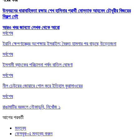
উন্নয়নের ধারাবাহিকতা রক্ষায় শেখ হাসিনার প্রার্থী মোস্তাক আহমেদ চৌধুরীর বিজয়ের
বিকল্প নেই
আরও খবর জানতে
লেখক থেকে আরো
সর্বশেষ
ইরানি ক্ষেপণাস্ত্রের অপেক্ষায় ইসরাইল; বৈরুত হামলার পর বাড়ছে উত্তেজনা
সর্বশেষ
ইসলামী ব্যাংকের পরিচালনা পর্ষদ বাতিল ঘোষণা
সর্বশেষ
নীল ঢেউয়ের জোয়ারে গোল করে ইতিহাস কুরাসাওয়ের
সর্বশেষ
রাঙামাটির বরকলে নৌকাডুবি, নিখোঁজ ১
আগের
পরবর্তী
মন্তব্য
ফেসবুক-এ মন্তব্য করুন