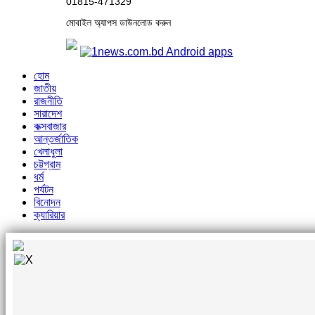
01815-471329
মোবাইল অ্যাপস ডাউনলোড করুন
হোম
জাতীয়
রাজনীতি
সারাদেশ
কক্সবাজার
আন্তর্জাতিক
খেলাধুলা
চট্টগ্রাম
ধর্ম
পর্যটন
বিনোদন
ক্যারিয়ার