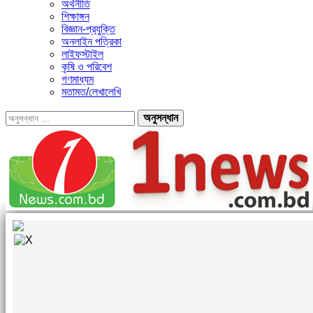
অর্থনীতি
শিক্ষাঙ্গন
বিজ্ঞান-প্রযুক্তি
অনলাইন পত্রিকা
লাইফস্টাইল
কৃষি ও পরিবেশ
গণমাধ্যম
মতামত/লেখালেখি