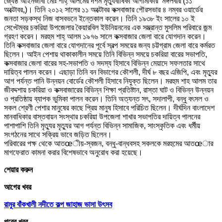
জ্যেষ্ঠ আইনজীবী মোঃ শাহ্ আলমের দশম মৃত্যুবার্ষিকী আগামীকার মঙ্গলবার (১১
অক্টোবর,)। তিনি ২০১২ সালের ১১ অক্টোবর কক্সবাজার পৌরসভার ৪ নম্বর ওয়ার্ডের
জনতা সড়কস্থ নিজ বাসবভনে ইন্তেকাল করেন। তিনি ১৯৩৮ ইং সালের ১০ ই
সেপ্টেম্বর চকরিয়া উপজেলার কৈয়ারবিল ইউনিয়ননের এক সম্ভ্রান্ত মুসলিম পরিবারে জন্ম
গ্রহণ করেন। মরহুম শাহ্ আলম ১৯৭৬ সালে কক্সবাজার জেলা বারে যোগদান করেন।
তিনি কক্সবাজার জেলা বারে যোগদানের পূর্বে স্বল্প সময়ের জন্য চট্টগ্রাম জেলা বারে কর্মরত
ছিলেন। আইন পেশায় থাকাকালীন সময়ে তিনি বিভিন্ন সময়ে চকরিয়া বারের সভাপতি,
কক্সবাজার জেলা বারের সহ-সভাপতি ও সদস্য হিসাবে বিভিন্ন মেয়াদে সফলতার সাথে
দায়িত্ব পালন করেন। এছাড়া তিনি বন বিভাগের কৌশলী, দীর্ঘ ৮ বছর এজিপি, এবং মৃত্যুর
আগ পর্যন্ত পানি উন্নয়ন বোর্ডের কৌশলী হিসাবে নিযুক্ত ছিলেন। মরহুম শাহ আলম তার
জীবদ্দশায় চকরিয়া ও কক্সবাজারের বিভিন্ন শিক্ষা প্রতিষ্টান, রাস্তা ঘাট ও বিভিন্ন উন্নয়ন
ও প্রতিষ্ঠায় ব্যাপক ভুমিকা পালন করেন। তিনি অত্যন্ত সৎ, সদালাপী, বন্ধু বৎসল ও
সকল শ্রেণী পেশার মানুষের কাছে প্রিয় মানুষ হিসাবে পরিচিত ছিলেন। দীর্ঘদিন বাংলাদেশ
মানবাধিকার বাস্তবায়ন সংস্থার চকরিয়া উপজেলা শাখার সভাপতির দায়িত্ব পালনের
পাশাপাশি তিনি মৃত্যুর মৃত্যুর আগ পর্যন্ত বিভিন্ন সামাজিক, সাংস্কৃতিক এবং ধর্মীয়
সংগঠনের সাথে সক্রিয় ভাবে জড়িত ছিলেন।
পরিবারের পক্ষ থেকে আতœীয়-স্বজন, বন্ধু-বান্ধবসহ সকলকে মরহুমের আতœার
মাগফেরাত কামনা করার বিশেষভাবে অনুরোধ করা হয়েছে।
শেয়ার করুন
আগের খবর
রামুর বাঁকখালী নদীতে কল্প জাহাজ ভাসা উৎসব
পরের খবর